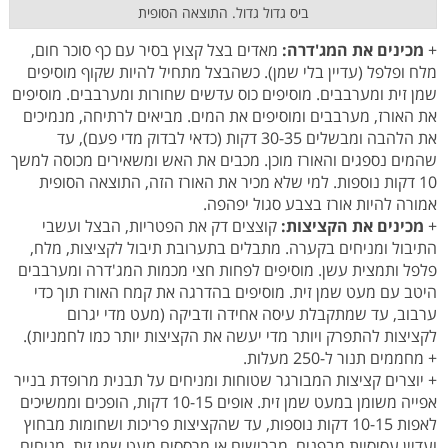
ביס גדול גדול. התוצאה הסופית
+
מכינים את המג'דרה:
מאדים בצל קצוץ בסיר עם כף סוכר חום,
מלח ופלפל (עדיין בלי שמן). כשהבצל מתחיל להיות שקוף מוסיפים
שמן זית ומערבבים. מוסיפים כוס עדשים שחורות ומערבבים. מוסיפים
את האורז, מערבבים ומוסיפים את המים. מביאים לרתיחה, מנמיכים
את הלהבה ומבשלים 30-35 דקות (כדאי לבדוק מדי פעם), עד
שהמים נספגים והאורז מוכן. מכבים את האש ומשאירים מכוסה למשך
10 דקות נוספות. למי שלא מכיר את האורז הזה, התוצאה הסופית
אמורה להיות אורז בצבע סגול יפהפה.
+
מכינים את הקציצות:
קוצצים דק את הפטריות, הבצל ועשבי
התיבול ומניחים בקערה. מתבלים בתערובת תיבול לקציצות, מלח,
פלפל ותמצית עשן. מוסיפים לפחות חצי מכמות המג'דרה ומערבבים
היטב עם מעט שמן זית. מוסיפים בהדרגה את קמח האורז תוך כדי
ערבוב, עד שמתקבלת עיסה אחידה ודביקה (מעט מדי יגרום
לקציצות להתפרק ויותר מדי יעשה את הקציצות יותר כמו לחמניות).
+ מחממים תנור ל-250 מעלות.
+ יוצרים קציצות המבורגר שטוחות ומניחים על תבנית מרופדת בנייר
אפייה משומן במעט שמן זית. אופים 10-15 דקות, הופכים וממשיכים
לאפות 10-15 דקות נוספות, עד שהקציצות פריכות ושחומות מבחוץ
ועדיין עסיסיות מבפנים. מברישים או מרססים מעט שמן זית. מניחים