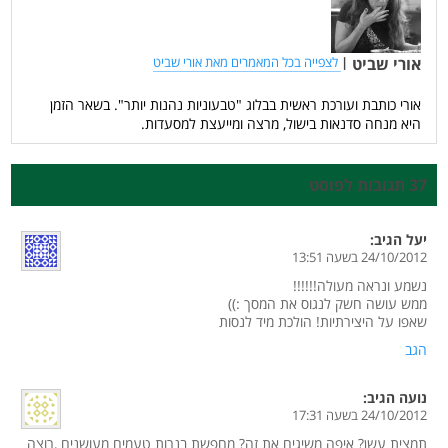
אורי שביט
|
לצפייה בכל המאמרים מאת אורי שביט
אורי כותבת ועורכת ראשית בבלוג "טבעוניות נהנות יותר". בשאר הזמן
היא מנחה סדנאות בישול, מרצה ומייעצת למסעדות.
37 תגובות לפוסט
יעל
הגיב:
24/10/2012 בשעה 13:51
נשמע ונראה מעולה!!!!!!
ממש עושה חשק לנגוס את המסך :))
שאפו על היצירתיות! הולכת מיד לנסות
הגב
נועה
הגיב:
24/10/2012 בשעה 17:31
תמצית עשן? איפה משיגים את זה? מחפשת בנרות טעמים מעושנים ,רוצה