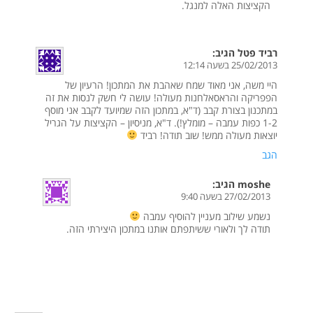
הקציצות האלה למנגל.
רביד פטל
הגיב:
25/02/2013 בשעה 12:14
היי משה, אני מאוד שמח שאהבת את המתכון! הרעיון של
הפפריקה והראסאלחנות מעולה! עושה לי חשק לנסות את זה
במתכנון בצורת קבב (ד"א, במתכון הזה שמיועד לקבב אני מוסף
1-2 כפות עמבה – מומלץ!). ד"א, מניסיון – הקציצות על הגריל
יוצאות מעולה ממש! שוב תודה! רביד
הגב
moshe
הגיב:
27/02/2013 בשעה 9:40
נשמע שילוב מעניין להוסיף עמבה
תודה לך ולאורי ששיתפתם אותנו במתכון היצירתי הזה.