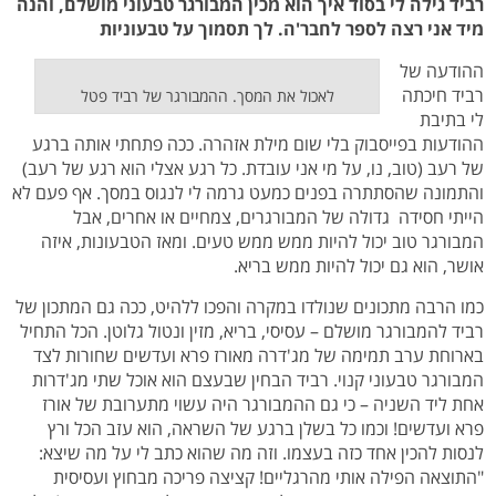
רביד גילה לי בסוד איך הוא מכין המבורגר טבעוני מושלם, והנה
מיד אני רצה לספר לחבר'ה. לך תסמוך על טבעוניות
ההודעה של
רביד חיכתה
לאכול את המסך. ההמבורגר של רביד פטל
לי בתיבת
ההודעות בפייסבוק בלי שום מילת אזהרה. ככה פתחתי אותה ברגע
של רעב (טוב, נו, על מי אני עובדת. כל רגע אצלי הוא רגע של רעב)
והתמונה שהסתתרה בפנים כמעט גרמה לי לנגוס במסך. אף פעם לא
הייתי חסידה גדולה של המבורגרים, צמחיים או אחרים, אבל
המבורגר טוב יכול להיות ממש ממש טעים. ומאז הטבעונות, איזה
אושר, הוא גם יכול להיות ממש בריא.
כמו הרבה מתכונים שנולדו במקרה והפכו ללהיט, ככה גם המתכון של
רביד להמבורגר מושלם – עסיסי, בריא, מזין ונטול גלוטן. הכל התחיל
בארוחת ערב תמימה של מג'דרה מאורז פרא ועדשים שחורות לצד
המבורגר טבעוני קנוי. רביד הבחין שבעצם הוא אוכל שתי מג'דרות
אחת ליד השניה – כי גם ההמבורגר היה עשוי מתערובת של אורז
פרא ועדשים! וכמו כל בשלן ברגע של השראה, הוא עזב הכל ורץ
לנסות להכין אחד כזה בעצמו. וזה מה שהוא כתב לי על מה שיצא:
"התוצאה הפילה אותי מהרגליים! קציצה פריכה מבחוץ ועסיסית