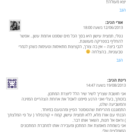
יצא מעולה!!
הגב
אורי
הגיב:
12/06/2013 בשעה 18:00
נטלי, תמצית עישון היא בסך הכל מים שספגו ארומת עשן.. אפשר
להחליף בפפריקה מעושנת.
לגבי ביצה – אין בה צורך, הקציצות מתאימות וטעימות כשהן לגמרי
טבעוניות. בהצלחה
הגב
רינת
הגיב:
19/08/2013 בשעה 14:47
אני חושבת שצריך לשיר שיר הלל ליוצרת המתכון.
בזכותך, בעלי ואני הרגע סיימנו לאכול את ארוחת הצהריים המזינה
והמשביעה שלנו,
התמוגגנו מהריחות שהטוסטר הפיץ ומהטעם במיוחד.
הכנתי עם אורז מלא, ללא תמצית עישון, קמח + קורנפלור ( על פי המלצתך
) וראס אל חנות, השאר אותו דבר.
אני בשמחה מאמצת את המתכון ומעבירה אותו למחברת המתכונים
המומלצים שלי.