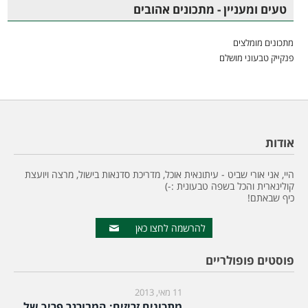
טעים ומעניין - מתכונים אהובים
מתכונים מומלצים
פנקייק טבעוני מושלם
אודות
היי, אני אורי שביט - עיתונאית אוכל, מדריכת סדנאות בישול, מרצה ויועצת
קולינארית והכל בשפה טבעונית :-)
כיף שבאתם!
להרשמה לחצו כאן
פוסטים פופולריים
11 מאי, 2013
מתכונים זריזים: המבורגר פריך של