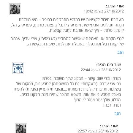
אורי
הגיב:
27/10/2012 בשעה 10:42
תערובת תיבול לקציצות יש במדפי התבלינים בסופר – היא מורכבת
מכמה תבלינים ואני אישית מעדיפה לתבל בעצמי. כורכום, פפריקה, הל,
קינמון, פלפל – איך שאת אוהבת לתבל קציצות.
לגבי הקמח אני מאמינה שאפשר להחליף (לא ניסיתי), אולי עדיף ערבוב
של קמח רגיל וקורנפלור בשביל העמילניות שעוזרת בקשירה.
הגב
שיר בים
הגיב:
28/10/2012 בשעה 22:44
תודה! ובלי שום קשר – הבלוג שלך משובח ונפלא!
גם אני עברתי (ובעקבותיי גם כל המשפחה) לטבעונות, ממקום של
בשלנות ותרבות קולינרית מפותחת…ונאבקתי (ועדיין נאבקת) להפיח
באוכל הטבעוני את אותו השפע המוכר שהיה מנת חלקנו בבית.
הבלוג שלך עזר ועוזר לי המון!
תודה רבה!
הגב
אורי
הגיב:
28/10/2012 בשעה 22:57