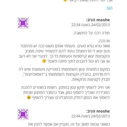
הגב
moshe
הגיב:
24/02/2013 בשעה 22:34
תודה רבה על התשובה.
אז ככה,
וואוו! נורא נורא טעים. טעמתי אותם פשוט ככה יש מהתנור
והם יצאו לי מדהימות!! נתתי להם להשחיר טיפה מסביב
והקציצות יצאו קריספיות וטעימות כל כך. לצערי אני לא רעב
אז אני לא יכול להכניס לתוך פיתה ולאכול
במקום בתמצית עשן השתמשתי בפפריקה מעושנת שיש לה
ריח מדהים. בתבלין הקציצות השתמשתי ב"ראסאלחנות",
תבלין לקציצות מרוקאיות.
אני חייב להוסיף תיקון קטן במתכון. רשמת בחומרים להכנת
המג'דרה שצריך להוסיף כמון, אבל בהסבר המתכון שכחת
להוסיף את הכמון לחלק מהתבלינים שצריך להוסיף
moshe
הגיב:
24/02/2013 בשעה 22:44
כשאני עכשיו חושב על זה, מעניין אם אפשר להכין את