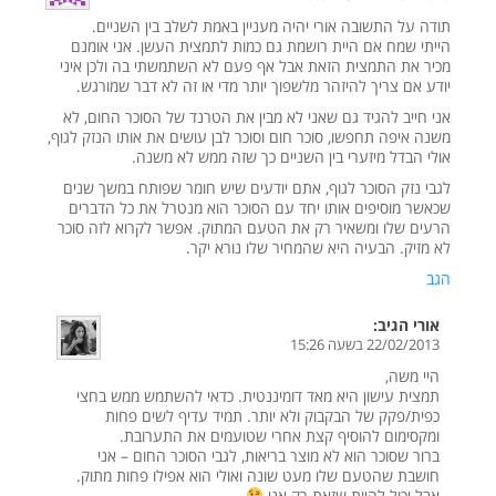
תודה על התשובה אורי יהיה מעניין באמת לשלב בין השניים.
הייתי שמח אם היית רושמת גם כמות לתמצית העשן. אני אומנם
מכיר את התמצית הזאת אבל אף פעם לא השתמשתי בה ולכן איני
יודע אם צריך להיזהר מלשפוך יותר מדי או זה לא דבר שמורגש.
אני חייב להגיד גם שאני לא מבין את הטרנד של הסוכר החום, לא
משנה איפה תחפשו, סוכר חום וסוכר לבן עושים את אותו הנזק לגוף,
אולי הבדל מיזערי בין השניים כך שזה ממש לא משנה.
לגבי נזק הסוכר לגוף, אתם יודעים שיש חומר שפותח במשך שנים
שכאשר מוסיפים אותו יחד עם הסוכר הוא מנטרל את כל הדברים
הרעים שלו ומשאיר רק את הטעם המתוק. אפשר לקרוא לזה סוכר
לא מזיק. הבעיה היא שהמחיר שלו נורא יקר.
הגב
אורי
הגיב:
22/02/2013 בשעה 15:26
היי משה,
תמצית עישון היא מאד דומיננטית. כדאי להשתמש ממש בחצי
כפית/פקק של הבקבוק ולא יותר. תמיד עדיף לשים פחות
ומקסימום להוסיף קצת אחרי שטועמים את התערובת.
ברור שסוכר הוא לא מוצר בריאות, לגבי הסוכר החום – אני
חושבת שהטעם שלו מעט שונה ואולי הוא אפילו פחות מתוק.
אבל יכול להיות שזאת רק אני