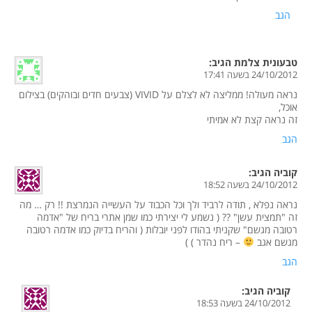
הגב
טבעונית צלמת
הגיב:
24/10/2012 בשעה 17:41
נראה מעולה! ממליצה לא לצלם על VIVID (צבעים חדים ובוהקים) בצילום
אוכל,
זה נראה קצת לא אמיתי
הגב
קוביה
הגיב:
24/10/2012 בשעה 18:52
נראה נפלא , תודה לרביד ולך וכל הכבוד על העשייה הנמרצת !! רק … מה
זה "תמצית עשן" ?? ( נשמע לי יצירתי כמו שמן אתרי בריח של "אדמה
רטובה מגשם" שקניתי בהודו לפני יובלות ( והריח בדיוק כמו אדמה רטובה
מגשם אגב
– ריח נהדר ) )
הגב
קוביה
הגיב:
24/10/2012 בשעה 18:53