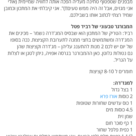
מבפנים שטפטוף טחינה מעליה הפכה אותה לחוויה שמיימית (אולי
אני מגזים, אבל זה היה ממש טעים!!)". אני קיבלתי את המתכון וכמובן
שמיד רצתי לכתוב אותו בשבילכם.
המבורגר טבעוני של רביד פטל
רביד: הטריק של המתכון הוא שבסיס המג'דרה נשמר – מכינים את
המג'דרה ומשתמשים בחצי ממנה לתערובת הקציצות. ככה בסופו
של יום יש לכם 2 מנות להתענג עליהן – מג'דרה וקציצות שהן
גם נטולות גלוטן. כאן ההמבורגר בגרסה אפויה, ניתן לטגן או לצלות
על הגריל.
חומרים ל 8-10 קציצות
למגד'רה:
1 בצל גדול
2 כוסות
אורז פרא
1 כוס עדשים שחורות שטופות
4.5 כוסות מים
שמן זית
1 כף סוכר חום
1 כפית פלפל שחור