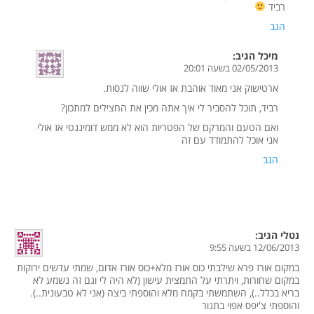
רביד
הגב
מיכל
הגיב:
02/05/2013 בשעה 20:01
ארטישוק אני מאוד אוהבת אז אולי שווה לנסות.
רביד, תוכל להסביר לי איך אתה מכין את החצילים למתכון?
ואם הטעם והמרקם של הפטריות הוא לא ממש דומיננטי אז אולי
אני אוכל להתמודד עם זה
הגב
נטלי
הגיב:
12/06/2013 בשעה 9:55
במקום אורז פרא שילבתי כוס אורז מלא+כוס אורז אדום, שמתי עדשים ירוקות
במקום שחורות, ויתרתי על התמצית עישון (לא היה לי וגם זה נשמע לא
בריא בכלל..), השתמשתי בקמח מלא והוספתי ביצה (אני לא טבעונית..).
והוספתי צ'יפס אפוי בתנור