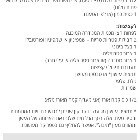
1/2 1 כפיות מלח (לפי הטעם, אני משתמש במלח ים אטלנטי שהוא
פחות מלוח)
1 כפית כמון (או לפי הטעם)
לקציצות:
לפחות חצי מכמות המג'דרה המוכנה
2 חבילות פטריות טריות – שמפיניון או שמפיניון ופורטובלו
1 בצל בינוני
1 צרור פטרוזיליה
1 צרור כוסברה (או צרור פטרוזיליה או עלי תרד)
תערובת תיבול לקציצות
תמצית עישון* או טבסקו מעושן
מלח, פלפל
שמן זית
1/2 כוס קמח אורז (אני מעדיף קמח מאורז מלא)
* תמצית עישון מגיעה בבקבוקון שניתן לרכוש בחנויות המתמחות
ובטיב טעם. אלה בסך הכל מים שלכדו את הארומה של העשן
ומהווים מעין "תיבול". אפשר להחליף גם בפפריקה מעושנת.