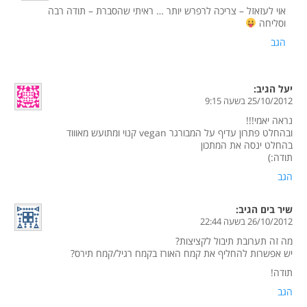
אוי לעזאזל – צריכה לרפרש יותר … ראיתי שהסברת – תודה רבה
וסליחה
הגב
יעל
הגיב:
25/10/2012 בשעה 9:15
נראה יאמי!!!
ובהחלט פתרון עדיף על המבורגר vegan קנוי ומתועש מאוווד
בהחלט ינסה את המתכון
תודה:)
הגב
שיר בים
הגיב:
26/10/2012 בשעה 22:44
מה זה תערובת תיבול לקציצות?
יש אפשרות להחליף את קמח האורז בקמח רגיל/קמח תירס?
תודה!
הגב