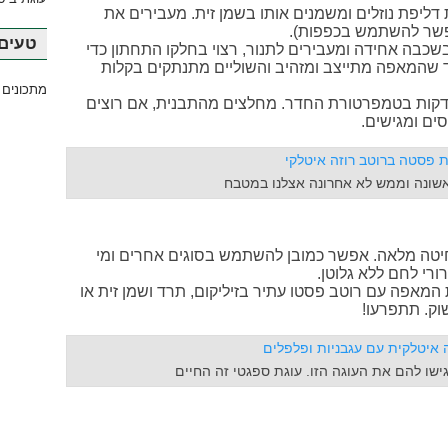
דליפת נוזלים ומשמנים אותו בשמן זית. מעבירים את
פשר להשתמש בכפפות).
טעים 
ה אחידה ומעבירים לתנור, רצוי בחלקו התחתון כדי
חרך. אופים 30-40 דקות, עד שהמאפה מתייצב ומזהיב והשוליים מתנתקים בקלות
מתכונים 
מוציאים מהתנור ומניחים להתקרר כ-10 דקות בטמפרטורת החדר. מחלצים מהתבנית, אם רוצים
ים ומגישים.
ונה וממש לא אחרונה אצלנו במטבח
יטה מלאה. אפשר כמובן להשתמש בסוגים אחרים ומי
רי לחם ללא גלוטן.
מאפה עם רוטב פסטו עתיר בזיליקום, תרד ושמן זית או
וק. תתפרעו!
שו להם את העוגה הזו. עוגת ספגטי זה החיים