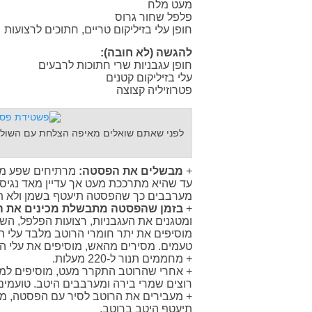
מעט מלח
פלפל שחור גרוס
חופן עלי בזיליקום טריים, חתוכים לרצועות
להגשה (לא חובה):
חופן עגבניות שרי חתוכות לרבעים
עלי בזיליקום קטנים
פטרוזיליה קצוצה
לפני שאתם שואלים מאיפה הצלחת עם השוליי
+
מבשלים את הפסטה:
עד שהיא מתרככת מעט אך עדיין מאד נגיסה.
מערבבים כך שהפסטה תיעטף בשמן ולא ת
+
בזמן שהפסטה מתבשלת מכינים את ה
טעמים. מסירים מהאש, מוסיפים את עלי הב
+ מחממים תנור ל-220 מעלות.
+ אחרי שהרוטב התקרר מעט, מוסיפים למח
רוצים שמרי בירה ומערבבים היטב. טועמים
+ מעבירים את הרוטב לסיר עם הפסטה, מו
תיעטף היטב ברוטב.