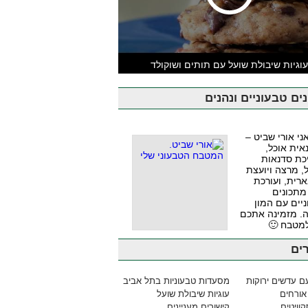
וגיות שיבולת שועל עם תותים ושוקולד
ים טבעוניים ונהנים
אני אורי שביט –
אית אוכל,
כת סדנאות
, מרצה ויועצת
ארית, ועורכת
מתכונים
יים עם המון
. מזמינה אתכם
למטבח 🙂
ים
ם עדשים ירוקות
מסעדות טבעוניות בתל אביב
אורחים
עוגיות שיבולת שועל
וויטים
קישורים מעניינים