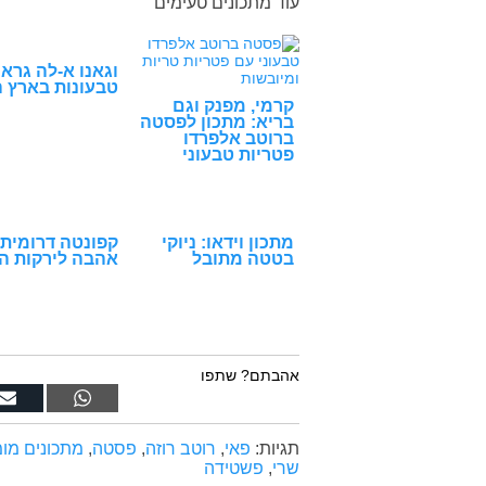
עוד מתכונים טעימים
וגאנו א-לה גראנ
טבעונות בארץ 
קרמי, מפנק וגם
בריא: מתכון לפסטה
ברוטב אלפרדו
פטריות טבעוני
מתכון וידאו: ניוקי
קפונטה דרומית:
בטטה מתובל
אהבה לירקות ה
אהבתם? שתפו
תגיות:
פאי
,
רוטב רוזה
,
פסטה
,
מתכונים מו
שרי
,
פשטידה