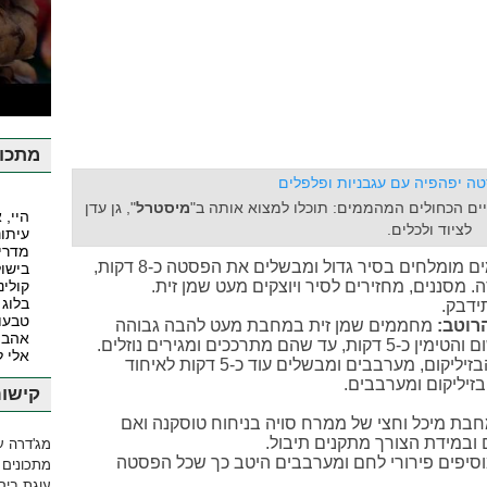
ע
מתכונ
ם הכחולים המהממים: תוכלו למצוא אותה ב"
מיסטרל
", גן עדן
היי, 
לציוד ולכלים.
עיתונ
מדרי
מרתיחים שפע מים מומלחים בסיר גדול ומבשלים את הפסטה כ-8 דקות,
בישול
 מסננים, מחזירים לסיר ויוצקים מעט שמן זית.
קולינ
בלוג 
ידבק.
טבעונ
רוטב:
מחממים שמן זית במחבת מעט להבה גבוהה
אהבה
ומטגנים את העגבניות, רצועות הפלפל, השום והטימין כ-5 דקות, עד שהם מתרככים ומגירים נוזלים.
אלי 
מוסיפים את יתר חומרי הרוטב מלבד עלי הבזיליקום, מערבבים ומבשלים עוד כ-5 דקות לאיחוד
זיליקום ומערבבים.
קישור
בת מיכל וחצי של ממרח סויה בניחוח טוסקנה ואם
 ובמידת הצורך מתקנים תיבול.
מג'דרה ע
סיפים פירורי לחם ומערבבים היטב כך שכל הפסטה
מתכונים 
עוגת ביסק