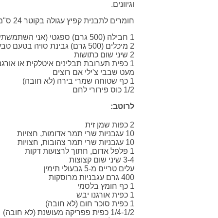
וגיוונים.
חומרים לתבנית קפיץ עגולה בקוטר 24 ס"מ.
1 חבילה (500 גרם) ספגטי (אני השתמשתי בספגטי מחיטה מלאה)
2 מיכלים (500 גרם) גבינת סויה בטעם טבעי
2 שיני שום כתושות
1 כפית תערובת תבלינים איטלקית או אורגנו/בזיליקום יבשים
מעט שבבי צ'ילי אם רוצים
1 כף שטוחה שמרי בירה (לא חובה)
1/2 כוס פירורי לחם
לרוטב:
2 כפות שמן זית
10 עגבניות שרי תמר אדומות, חצויות
10 עגבניות שרי תמר צהובות, חצויות
1 פלפל אדום, חתוך לרצועות דקות
3-4 שיני שום קצוצות
עלים טריים מ-5 גבעולי תימין
400 גרם עגבניות מרוסקות
1 כף חומץ בלסמי
1 כפית אורגנו יבש
1 כפית סוכר חום (לא חובה)
1/4-1/2 כפית פפריקה מעושנת (לא חובה)