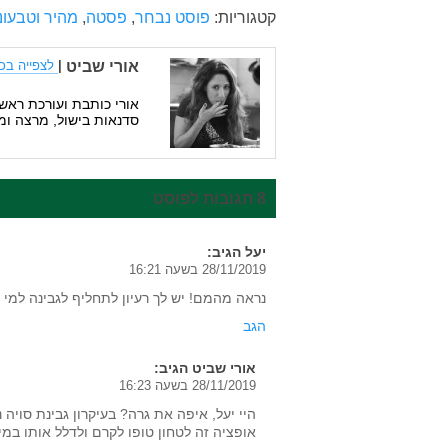
קטגוריות:
פוסט נבחר
,
פסטה
,
מהיר וטבעוני
אורי שביט
|
לצפייה בכ
אורי כותבת ועורכת ראשי
סדנאות בישול, מרצה ומ
8 תגובות לפוסט
יעל
הגיב:
28/11/2019 בשעה 16:21
נראה מהמם! יש לך רעיון לתחליף לגבינה למי 
הגב
אורי שביט
הגיב:
28/11/2019 בשעה 16:23
היי יעל, איפה את גרה? בעיקרון גבינת סויה
אופציה זה לטחון טופו לקרם ולדלל אותו במי