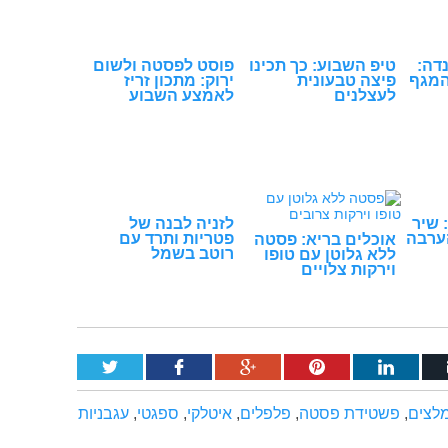
דה:
טיפ השבוע: כך תכינו
פוסט לפסטה ולשום
המגף
פיצה טבעונית
ירוק: מתכון זריז
לעצלנים
לאמצע השבוע
 שיר
לזניה לבנה של
ערבה
פטריות ותרד עם
אוכלים בריא: פסטה
רוטב בשמל
ללא גלוטן עם טופו
וירקות צלויים
מלצים
,
פשטידת פסטה
,
פלפלים
,
איטלקי
,
ספגטי
,
עגבניות