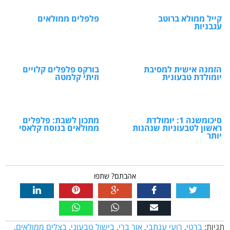
קייל ממולא ברוטב
פלפלים ממולאים
עגבניות
הזמנה אישית למסיבת
בורקס פלפלים קלויים
יומולדת טבעונית
וזיתי קלמטה
סיכומשנה 1: יומולדת
מתכון לשבת: פלפלים
ראשון לטבעוניות שנהנות
ממולאים בנוסח קלאסי
יותר
אהבתם? שתפו
תגיות:
ברטי
,
רועי ענתבי
,
אור ברי
,
בישול טבעוני
,
בצלים ממולאים
,