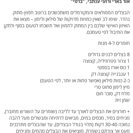
אור בארי ורועי ענתבי, "ברטי"
הבצלים הממולאים והמקורמלים משתכשכים ברוטב חמוץ-מתוק
נהדר. שימו לב שאין כמויות מדויקות של סילאן ולימון – מצאו את
האיזון האישי שלכם בין המתוק לחמוץ ואל תשכחו לטעום בסוף ולתקן
את התיבול לפי טעמכם.
חומרים ל-4 מנות
8 בצלים לבנים גדולים
1 צרור פטרוזיליה, קצוצה
1 כוס אורז בסמטי
1 עגבנייה קצוצה דק
כ-2 כפות סילאן (אפשר פחות או יותר, לפי הטעם)
מיץ לימון סחוט טרי
מלח דק, סוכר חום
שמן זית
+ חורצים את הבצלים לאורך עד לליבה (שומרים על השורש מחובר),
מניחים בסיר, מכסים במים, מביאים לרתיחה ומבשלים מעל להבה
נמוכה 30-40 דקות (תלוי בגודל הבצלים), עד שהבצלים מתרככים
מעט אך צורתם נשמרת. מוציאים את הבצלים מהמים ומניחים