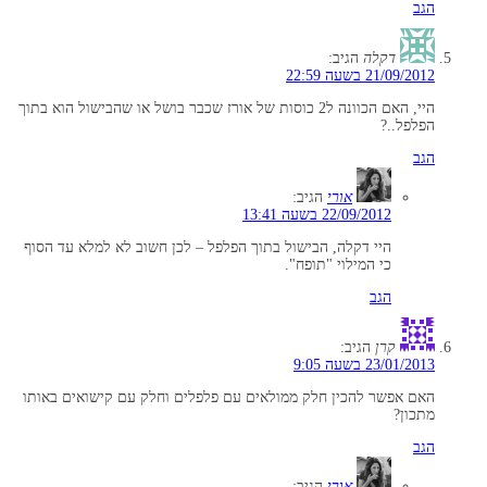
הגב
דקלה
הגיב:
21/09/2012 בשעה 22:59
היי, האם הכוונה ל2 כוסות של אורז שכבר בושל או שהבישול הוא בתוך
הפלפל..?
הגב
אורי
הגיב:
22/09/2012 בשעה 13:41
היי דקלה, הבישול בתוך הפלפל – לכן חשוב לא למלא עד הסוף
כי המילוי "תופח".
הגב
קרן
הגיב:
23/01/2013 בשעה 9:05
האם אפשר להכין חלק ממולאים עם פלפלים וחלק עם קישואים באותו
מתכון?
הגב
אורי
הגיב: