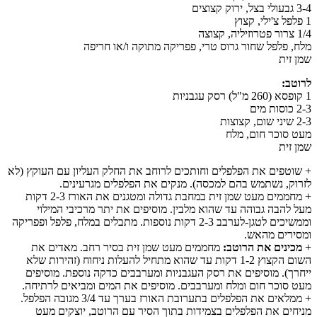
3-4 גבעולי בצל, ירוק קצוצים
1 פלפל צ'ילי, קצוץ
1/4 צרור פטרוזיליה, קצוצה
מלח, פלפל שחור גרוס טרי, פפריקה מתוקה ו/או חריפה
שמן זית
לרוטב:
1 קופסא (260 מ"ל) רסק עגבניות
2-3 כוסות מים
2-3 שיני שום, קצוצות
מעט סוכר חום, מלח
שמן זית
+ שוטפים את הפלפלים וחותכים לרוחב את החלק העליון עם העוקץ (לא
לזרוק, נשתמש בהם למכסה). מנקים את הפלפלים מגרעינים.
+ מחממים מעט שמן זית במחבת גדולה ומטגנים את האורז 2-3 דקות
מעל להבה גבוהה עד שהוא מלבין. מוסיפים את יתר מרכיבי המילוי
וממשיכים לטגן-לערבב 2-3 דקות נוספות. מתבלים במלח, פלפל ופפריקה
ומסירים מהאש.
+
מכינים את הרוטב:
מחממים מעט שמן זית בסיר רחב. מאדים את
השום הקצוץ 1-2 דקות עד שהוא מתחיל להעלות ניחוח (זהירות שלא
ייחרך). מוסיפים את רסק העגבניות ומערבבים כדקה נוספת. מוסיפים
מעט סוכר חום ומלח ומערבבים. מוסיפים את המים ומביאים לרתיחה.
+ ממלאים את הפלפלים בתערובת האורז בערך עד 3/4 מגובה הפלפל.
מניחים את הפלפלים בצמידות בתוך הסיר עם הרוטב, יוצקים מעט