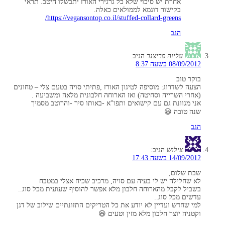
אחרת יש סיכוי שלא כל גרגירי האורז יתבשלו היטב. תראי
בקישור דוגמא לממולאים כאלה.
https://vegansontop.co.il/stuffed-collard-greens/
הגב
עליזה פריצנר
הגיב:
08/09/2012 בשעה 8:37
בוקר טוב
הצעה לשדרוג: מוסיפה לטיגון האורז ,פתיתי סויה בטעם צלי – טחונים
(אחרי השרייה וסחיטה) ואז הארוחה חלבונית מלאה ומשביעה .
אני מגוונת גם עם קישואים ותפו"א -באותו סיר -והרוטב מסמיך
שנה טובה 😀
הגב
צילוש
הגיב:
14/09/2012 בשעה 17:43
שבת שלום,
לא שחלילה יש לי בעיה עם סויה, מרכיב שכיח אצלי במטבח
בשביל לקבל מהארוחה חלבון מלא אפשר להוסיף שעועית מכל סוג..
עדשים מכל סוג..
למי שחדש ועדיין לא יודע את כל הטריקים התזונתיים שילוב של דגן
וקטניה יוצר חלבון מלא מזין וטעים 😆