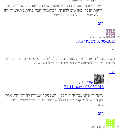
כן – הכוונה על פומפיה.
הייתי משרה ומוסיפה כמו שהצעת. אני הכי אוהבת שחורות, גם
ירוקות יעבדו כאן טוב לדעתי. הכתומות קצת פחות מתאימות והן
גם לא שומרות על צורתן בבישול.
הגב
מיכל
הגיב:
02/05/2013 בשעה 19:57
היי,
נשמע מעולה! אני רוצה לנסות להכין פלפלונים ולא פלפלים רגילים. יש
לך הצעות כדי לעשות את המעבר חלק ככל האפשר?
הגב
אורי
הגיב:
02/05/2013 בשעה 21:11
נראה לי שהמעבר יהיה חלק – הטכניקה אמורה להיות זהה, אולי
זמן הבישול יתקצר קצת בגלל שכמות האורז בכל פלפל יותר
קטנה.
הגב
סיון
הגיב: