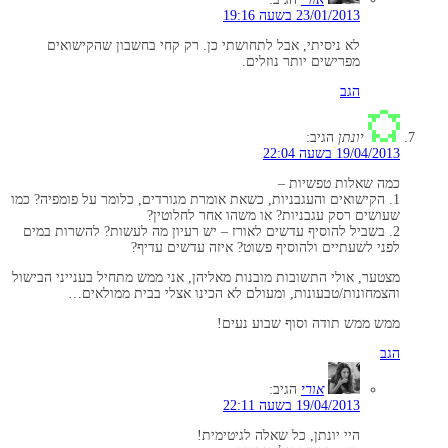
23/01/2013 בשעה 19:16
לא ניסיתי, אבל לתחושתי כן. רק קחי בחשבון שהקישואים
מפרישים יותר נוזלים.
הגב
יונתן
הגיב:
19/04/2013 בשעה 22:04
כמה שאלות טפשיות –
1. הקישואים והעגבניות, כשאת אומרת מגורדים, כלומר על פומפיה? כמו
שעושים רסק עגבניות? או משהו אחר לחלוטין?
2. בשביל להוסיף עדשים לאורז – יש רעיון מה לעשות? להשרות במים
לפני לשעתיים ולהוסיף פשוט? איזה עדשים עדיף?
מצטער, אולי התשובות מובנות מאליהן, אני ממש מתחיל בענייני הבישול
והצמחונות/טבעונות, ומעולם לא הכינו אצלי בבית ממולאים…
ממש ממש תודה וסוף שבוע נעים!
הגב
אורי
הגיב:
19/04/2013 בשעה 22:11
היי יונתן, כל שאלה לגיטימית!