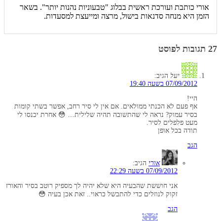
אורי כותבת ועורכת ראשית בבלוג "טבעוניות נהנות יותר". בשאר
הזמן היא מנחה סדנאות בישול, מרצה ומייעצת למסעדות.
27 תגובות לפוסט
יעל
הגיב:
07/09/2012 בשעה 19:40
היי!
אף פעם לא הכנתי ממולאים. אם אין לי סיר רחב, אפשר בשתי קומות
בסיר עמוק? נראה לי שהתשובה תהיה שלילית… 😳 אחרת יכנסו לי
מעט פלפלים לסיר.
תודה בכל אופן
הגב
אורי
הגיב:
07/09/2012 בשעה 22:29
אני חוששת שהבעיה היא שלא יהיה לך מספיק רוטב בסיר והאורז
זקוק לנוזלים כדי להתבשל כראוי.. זאת אכן בעיה 😳
הגב