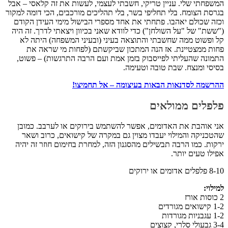
המשפחתי שלי. עניין טריקי, חשבתי לעצמי, לעשות את זה קלאסי – אבל
בגרסת הצומח. בלי תחליפי בשר, בלי תהליכים מורכבים, הכי דומה למקור
וכזה שכולם יאהבו. פתחתי את אחד מספרי הבישול מימי העידן הקודם
("ששת" של "על השולחן") כדי לוודא שאני בכיוון ויצאתי לדרך. זה היה
קל ופשוט ממה שחשבתי והתוצאה בעיני (ובעיני המשפחה) היתה לא
פחות ממצטיינת. אז הנה המתכון שביקשתם (לפחות מי שראה את
התמונה שהעליתי לפייסבוק בזמן אמת ועם הרבה התרגשות) – פשוט,
בסיסי ומנצח. שבת טובה וטעימה.
ההרשמה לסדנאות הבאות בעיצומה – אל תחמיצו!
פלפלים ממולאים
אני אוהבת את האדומים, אפשר להשתמש בירוקים או לערבב. כמובן
שהטכניקה והמילוי יעבדו מצוין גם במקרה של קישואים, כרוב ושאר
ירקות. כמו הרבה תבשילים מהסגנון הזה, למחרת בחימום חוזר זה יהיה
אפילו טעים יותר.
8-10 פלפלים אדומים או ירוקים
למילוי:
2 כוסות אורז
1-2 קישואים מגורדים
1-2 עגבניות מגורדות
3-4 גבעולי סלרי, קצוצים