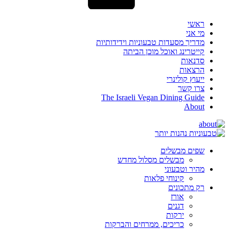
ראשי
מי אני
מדריך מסעדות טבעוניות וידידותיות
קייטרינג ואוכל מוכן הביתה
סדנאות
הרצאות
ייעוץ קולינרי
צרו קשר
The Israeli Vegan Dining Guide
About
שפים מבשלים
מבשלים מסלול מחדש
מהיר וטבעוני
קינוחי פלאות
רק מתכונים
אורז
דגנים
ירקות
כריכים, ממרחים והברקות