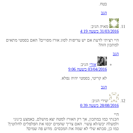
בטח.
הגב
מאיה
הגיב:
31/03/2016 בשעה 4:19
היי רציתי לדעת אם יש עדיפות לסוג אורז מסויים? האם בסמטי מתאים
למתכון הזה?
הגב
אורי
הגיב:
03/04/2016 בשעה 9:06
לא קריטי, בסמטי יהיה נפלא.
הגב
שירי
הגיב:
28/08/2016 בשעה 0:39
היי
הכנתי כמו במתכון, אך רק האורז למטה יצא מושלם, באמצע בינוני
ולמעלה יבש/לא עשוי. האם צריך שהמים יכסו את הפלפלים לחלוטין?
כמו כן, סבתא שלי לא שמה את המכסים. מדוע פה שמים?