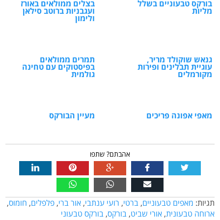
בורקס טבעוניים בשלל
בצלים ממולאים באורז
מליות
ועגבניות ברוטב סילאן
ולימון
גנאש שוקולד מריר,
תמרים ממולאים
עוגיית תבלינים ופירות
בפיסטוקים עם טחינה
מקורמלים
גולמית
מאפי אפונה פריכים
מעיין הבורקס
אהבתם? שתפו
תגיות:
מאפים טבעוניים
,
ברטי
,
רועי ענתבי
,
אור ברי
,
פלפלים
,
חומוס
,
ארוחה טבעונית
,
אורי שביט
,
בורקס
,
בורקס טבעוני