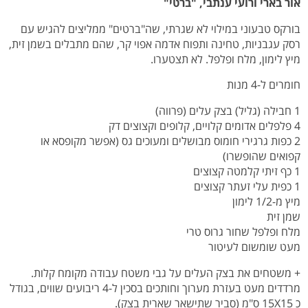
אור בארי ורועי ענתבי, "ברטי"
בורקס טבעוני במילוי לא שגרתי, שה"ברטים" ממליצים להגיש עם
רסק עגבניות, טחינה ותפוח אדמה אפוי קר, שהם מתבלים בשמן זית,
מיץ לימון, מלח ופלפל. לא תצטערו.
חומרים ל-4 מנות
1 חבילה (גליל) בצק עלים (פרווה)
4 פלפלים אדומים קלויים, קלופים וקצוצים דק
2 כפות גרגירי חומוס מבושלים ומעוכים גס (אפשר מקופסא או
קפואים שהופשרו)
1 כף זיתי קלמטה קצוצים
1 כפית עלי זעתר קצוצים
מיץ מ-1/2 לימון
שמן זית
מלח ופלפל שחור גרוס טרי
מעט שומשום לעיטור
+ משטחים את בצק העלים על גבי משטח עבודה מקומח קלות.
מרדדים מעט בעזרת מערוך וחותכים בסכין ל-4 ריבועים שווים, בגודל
כ 15X15 ס"מ (סביר שתישאר שארית בצק).