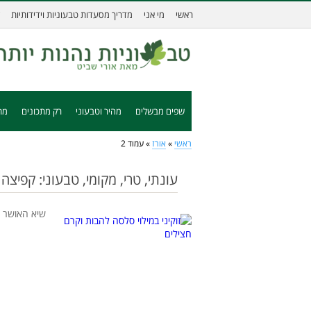
ראשי
מי אני
מדריך מסעדות טבעוניות וידידותיות
שפים מבשלים
מהיר וטבעוני
רק מתכונים
מת
ראשי
»
אורז
»
עמוד 2
עונתי, טרי, מקומי, טבעוני: קפיצ
שיא האושר ה