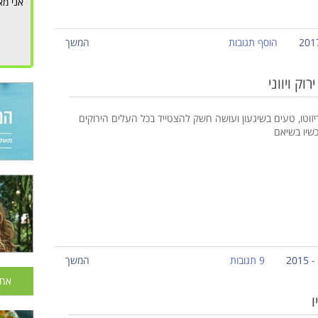
אני מא
הוסף תגובות
המשך
וק ויווני
יזוטו, טעים בשיגעון ועושה חשק להצטייד בכל העלים הירוקים
שיו בשיאם
9 תגובות
המשך
אחר
ו