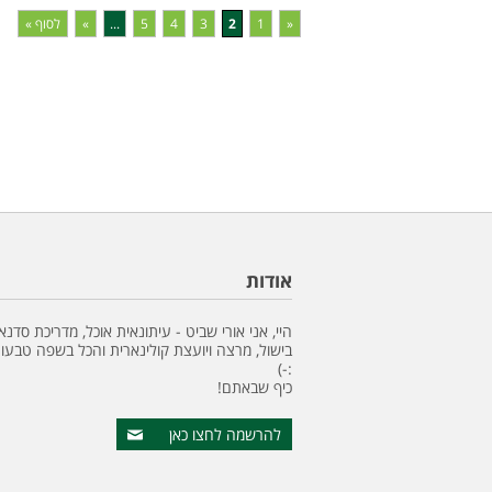
«
1
2
3
4
5
...
»
לסוף »
אודות
היי, אני אורי שביט - עיתונאית אוכל, מדריכת סדנא
בישול, מרצה ויועצת קולינארית והכל בשפה טבעונ
:-)
כיף שבאתם!
להרשמה לחצו כאן