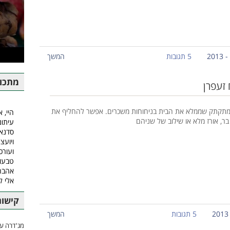
5 תגובות
המשך
מתכונ
 זעפרן
ומתקתק שממלא את הבית בניחוחות משכרים. אפשר להחליף את
היי, א
בר, אורז מלא או שילוב של שניהם
עיתונ
סדנאו
ויועצ
ועורכ
טבעונ
אהבה.
אלי 
קישור
5 תגובות
המשך
מג'דרה עם