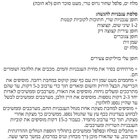
מלח ים, פלפל שחור גרוס טרי, מעט סוכר חום (לא חובה)
סלסת עגבניות להגשה:
חופן עגבניות שרי, חתוכות לקוביות קטנות
1-2 שיני שום, קצוצות
חופן עירית קצוצה דק
חופן צנוברים
שמן זית
מלח ים
חופן עלי בזיליקום צעירים
+ מרתיחים בסיר את מחית העגבניות והמים. מכבים את הלהבה ושומרים
חם.
+ מחממים מעט שמן זית עם כף שמן קוקוס במחבת רחבה. מוסיפים את
הכרישה, הבצל הירוק והשום ומאדים תוך כדי ערבוב כ-5 דקות, עד שהם
מתרככים ומעלים ניחוח. מוסיפים את האורז, מערבבים וממשיכים לאדות
יחד 2-3 דקות נוספות. מוסיפים את היין הלבן, מערבבים וממשיכים לבשל
עד שהיין נספג לחלוטין.
+ מוסיפים למחבת מצקת אחת מנוזל העגבניות החם, מערבבים וממשיכים
לבחוש בעדינות בכף עץ עד שהנוזל נספג. ממשיכים כך מצקת אחרי
מצקת, תוך כדי ערבוב מתמיד. כעבור כ-15 דקות מוסיפים את קוביות
העגבניות הטריות ומערבבים.
+ מתבלים במלח ובפלפל וממשיכים בתהליך הוספת הנוזלים ההדרגתית
והערבוב, עד שהאורז מוכן (רך מבחוץ ונגיס במרכזו), במשך כחצי שעה.