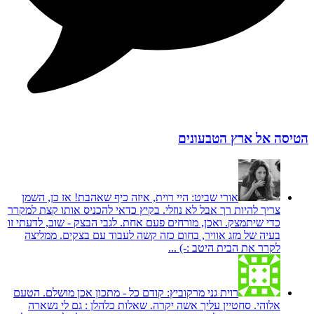
הטיסה אל ארץ הטבעונים
אורי שביט:
היי רוית, איזה כיף שאהבת! אז כן, השמן
צריך להיות רך אבל לא נוזלי. בקיץ כדאי להכניס אותו קצת למקרר
כדי שיתמצק. ואכן, מורחים פעם אחת. לגבי הבצק - שוב, לדעתי זו
בעיה של מזג אוויר, בחום כזה קשה לעבוד עם בצקים. ממליצה
לקרר את הבית היטב :-) ...
רוית גני מרקוביץ:
קודם כל - מתכון אכן מושלם. הטעם
אלוהי. סחטיין עליך אשה יקרה. שאלות כלהלן : גם לי נשארה