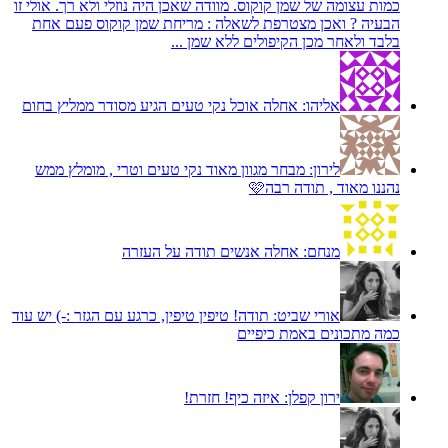
כמות עצומה של שמן קוקוס. מוודה שאכן היה נוזלי ולא רך. אולי זו
הבעיה ? ואכן מצטרפת לשאלה : מריחת שמן קוקוס פעם אחת
בלבד ולאחר מכן הקיפולים ללא שמן ...
אליהו:
אחלה אוכל נקי טעים הגיע מסודר ממליץ בחום
לירון:
מבחר מגוון מאוד נקי טעים וטרי , מומלץ ממש
נהננו מאוד , תודה רבה🩷
מנחם:
אחלה אנשים תודה על העזרה
אורי שביט:
תודה! טיפין טיפין, כרגע עם הגזר :-) יש עוד
כמה מתכונים באמת כיפיים
ירון קפלן:
איזה כיף! חזרת!