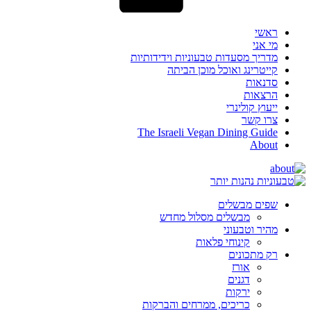
ראשי
מי אני
מדריך מסעדות טבעוניות וידידותיות
קייטרינג ואוכל מוכן הביתה
סדנאות
הרצאות
ייעוץ קולינרי
צרו קשר
The Israeli Vegan Dining Guide
About
שפים מבשלים
מבשלים מסלול מחדש
מהיר וטבעוני
קינוחי פלאות
רק מתכונים
אורז
דגנים
ירקות
כריכים, ממרחים והברקות