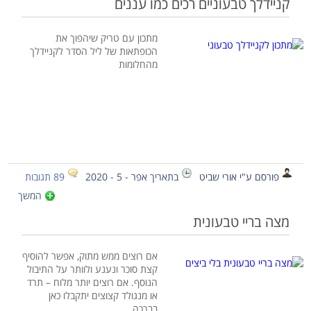
קניידלך טבעוניים רכים כמו עננים
מתכון עם טריק שיהפוך את
הכופתאות של ליל הסדר לקניידלך
מהחלומות
פורסם ע"י אורי שביט
בתאריך אפר - 5 - 2020
89 תגובות
המשך
מצה בריי טבעונית
אם רוצים ממש מתוק, אפשר להוסיף
קצת סוכר ונענע ולוותר על התיבול
הנוסף. אם רוצים יותר מלוח – תרד
או מנגולד קצוצים יתקבלו כאן
בברכה