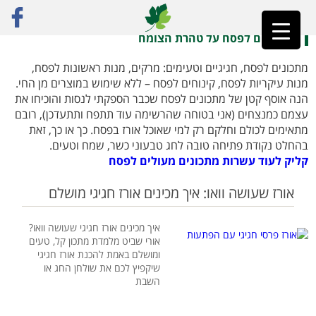
ראשי
»
מתכונים לפסח
מתכונים לפסח על טהרת הצומח
מתכונים לפסח, חגיגיים וטעימים: מרקים, מנות ראשונות לפסח,
מנות עיקריות לפסח, קינוחים לפסח – ללא שימוש במוצרים מן החי.
הנה אוסף קטן של
מתכונים לפסח
שכבר הספקתי לנסות והוכיחו את
עצמם כמנצחים (אני בטוחה שהרשימה עוד תתפח ותתעדכן), רובם
מתאימים לכולם וחלקם רק למי שאוכל אורז בפסח. כך או כך, זאת
בהחלט נקודת פתיחה טובה לחג טבעוני כשר, שמח וטעים.
קליק לעוד עשרות מתכונים מעולים לפסח
אורז שעושה וואו: איך מכינים אורז חגיגי מושלם
איך מכינים אורז חגיגי שעושה וואו?
אורי שביט מלמדת מתכון קל, טעים
ומושלם באמת להכנת אורז חגיגי
שיקפיץ לכם את שולחן החג או
השבת