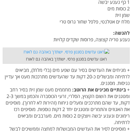
1 כף נענע יבשה
2 כוסות מים
שמן זית
מלח ים אטלנטי, פלפל שחור גרוס טרי
להגשה:
נענע טריה קצוצה, פרוסות שקדים קלויות
ראגו עדשים בסגנון פרסי. ישתדך באהבה גם לאורז
+ מניחים את העדשים בסיר עם שפע מים (בלי מלח!), מביאים
לרתיחה ומבשלים כ-20 דקות עד שהעדשים מתרככות מעט אך עדיין
נגיסות. מסננים.
+
בינתיים מכינים את הרוטב:
מחממים מעט שמן זית בסיר רחב
ומטגנים את השום הקצוץ, הסלרי, זרעי הכוסברה והכמון במשך 2-3
דקות, עד שהם מתרככים ומעלים ניחוח (זהירות לא לחרוך). מוסיפים
את האגוזים והתמרים ומטגנים יחד 2 דקות נוספות. מוסיפים רכז
רימונים ונענע יבשה ויוצקים 2 כוסות מים. מערבבים ומביאים
לרתיחה.
+ מוסיפים לסיר את העדשים המבושלות למחצה וממשיכים לבשל