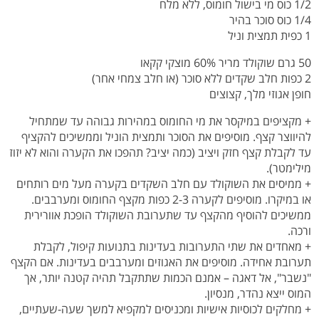
1/2 כוס מי בישול חומוס, ללא מלח
1/4 כוס סוכר בהיר
1 כפית תמצית וניל
50 גרם שוקולד מריר 60% מוצקי קקאו
2 כפות חלב שקדים ללא סוכר (או חלב צמחי אחר)
חופן אגוזי מלך, קצוצים
+ מקציפים במיקסר את מי החומוס במהירות גבוהה עד שמתחיל
להיווצר קצף. מוסיפים את הסוכר ותמצית הוניל וממשיכים להקציף
עד לקבלת קצף חזק ויציב (כמה יציב? תהפכו את הקערה והוא לא יזוז
מילימטר).
+ ממיסים את השוקולד עם חלב השקדים בקערה מעל מים רותחים
או במיקרו. מוסיפים לקערה 2-3 כפות מקצף החומוס ומערבבים.
ממשיכים להוסיף מהקצף עד שתערובת השוקולד הופכת אוורירית
ורכה.
+ מאחדים את שתי התערובות בעדינות בתנועות קיפול, לקבלת
תערובת אחידה. מוסיפים את האגוזים ומערבבים בעדינות. אם הקצף
"נשבר", אל דאגה – אמנם הכמות שתתקבל תהיה קטנה יותר, אך
המוס ייצא נהדר, מנסיון.
+ מחלקים לכוסיות אישיות ומכניסים למקפיא למשך שעה-שעתיים,