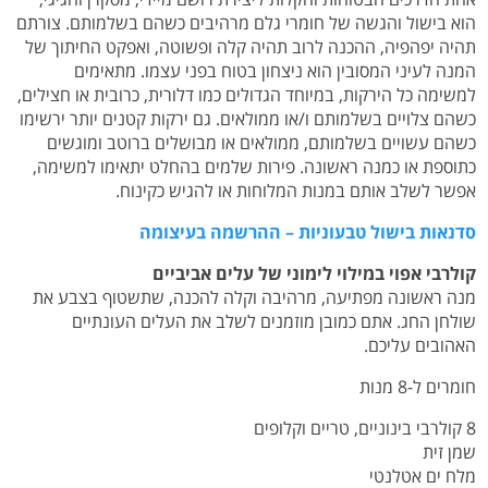
הוא בישול והגשה של חומרי גלם מרהיבים כשהם בשלמותם. צורתם
תהיה יפהפיה, ההכנה לרוב תהיה קלה ופשוטה, ואפקט החיתוך של
המנה לעיני המסובין הוא ניצחון בטוח בפני עצמו. מתאימים
למשימה כל הירקות, במיוחד הגדולים כמו דלורית, כרובית או חצילים,
כשהם צלויים בשלמותם ו/או ממולאים. גם ירקות קטנים יותר ירשימו
כשהם עשויים בשלמותם, ממולאים או מבושלים ברוטב ומוגשים
כתוספת או כמנה ראשונה. פירות שלמים בהחלט יתאימו למשימה,
אפשר לשלב אותם במנות המלוחות או להגיש כקינוח.
סדנאות בישול טבעוניות – ההרשמה בעיצומה
קולרבי אפוי במילוי לימוני של עלים אביביים
מנה ראשונה מפתיעה, מרהיבה וקלה להכנה, שתשטוף בצבע את
שולחן החג. אתם כמובן מוזמנים לשלב את העלים העונתיים
האהובים עליכם.
חומרים ל-8 מנות
8 קולרבי בינוניים, טריים וקלופים
שמן זית
מלח ים אטלנטי