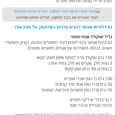
נענע טרייה קצוצה ופרוסות שקדים.
לגמרי מעוררים וואו בקרב המסובין. חצילים שלמים ממולאים
גם דלוריות אפשר להגיש צלויות בשלמותן, על מצע אורז
גליל שוקולד אגוזי-תפוזי
גם קינוח אפשר ורצוי לפרוס לעיני הסועדים והפעם, נקניק השוקולד
האהוב בגרסה משודרגת עם אגוזים, חמוציות ותפוזים.
150 גרם שוקולד מריר לפחות 60% מוצקי קקאו
3 כפות חלב שקדים (או חלב צמחי אחר)
2 כפות (כ-50 גרם) שמן קוקוס
100 גרם (1 כוס) שברי שקדים
50 גרם (1/3 כוס) אגוזי מלך קצוצים
50 גרם (1/3 כוס) חמוציות מיובשות, קצוצות
1 כף ברנדי או ליקר תפוזים
קליפה מגורדת מ-1/2 תפוז
+ מניחים בקערת ערבוב את השקדים, אגוזי המלך והחמוציות.