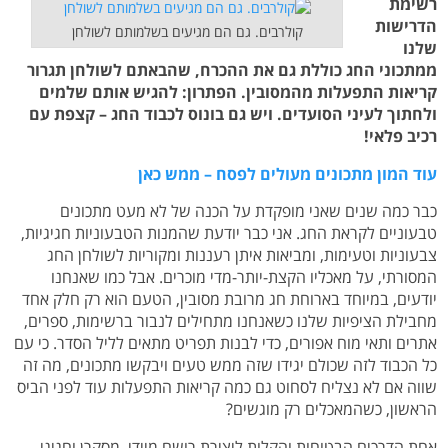
רשימת
הדרישות
קולרבים. גם הם מגיעים בשלמותם לשולחן
שלנו
ממתכוני החג כוללת גם את ההכרח, שהבאתם לשולחן תגרור
קריאות התפעלות מהמסובין. הפתרון: להגיש אותם שלמים
ולחתוך לעיני הסועדים. ויש גם בונוס לכבוד החג – קצפת עם
רכיב פלאי!
עוד המון מתכונים מעולים לפסח – ממש כאן
כבר כמה שנים שאני מופקדת על הכנה של לא מעט מתכונים
טבעוניים לקראת החג. אני כבר יודעת שהמנות הטבעוניות חגיגיות,
צבעוניות וטעימות, ומביאות איתן רעננות ומקוריות לשולחן החג
המסורתי, על מאכליו הקצת-יותר-מדי מוכרים. אבל כמו שאנחנו
יודעים, במיוחד בארוחת חג מרובת מסובין, הטעם הוא רק חלק אחד
מחבילת הציפיות שלנו כשאנחנו מתחילים לנבור ברשימות, ספרים,
אתרים ותאי מוח אפורים, כדי לבנות תפריט מתאים לליל הסדר. כי עם
כל הכבוד לזה שכולם יגידו שזה ממש טעים ויבקשו מתכונים, מה זה
שווה אם לא נצליח לסחוט גם כמה קריאות התפעלות עוד לפני הביס
הראשון, כשהמאכלים רק מוגשים?
אחת הדרכים הבטוחות והקלות ליצירת רושם מיידי, מסקרן וחגיגי,