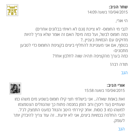
שחר
הגיב:
10/04/2015 בשעה 14:09
הי אורי,
לגבי מי החומוס- לא ציינת (וגם לא ראיתי בבלוגים אחרים)
כמה חומוס לבשל, ועל כמה מים? האם זה אומר שלא צריך להיות
מדויקים עם הכמויות בעניין..?
בנוסף, אם אני מעוניינת להחליף ביצים בקציפת החומוס כדי לטבען
מתכונים-
כמה בערך מהקציפה תהיה שווה לחלבון אחד?
תודה רבה!
הגב
אורי
הגיב:
10/04/2015 בשעה 15:58
זאת באמת שאלה.. אני בישלתי חצי קילו חומוס בשפע מים משהו כמו
שעתיים (עד ריכוך) ורוב הזמן במכסה פתוח כך שהנוזלים הצטמצמו
למשהו כמו 3 כוסות. אחכ קיררתי היטב והנוזל כמעט התמצק לג'ל.
לגבי החלפה בכמויות ביצים, אני לא יודעת.. זה עוד צריך להיבדק יותר
לעומק.
הגב