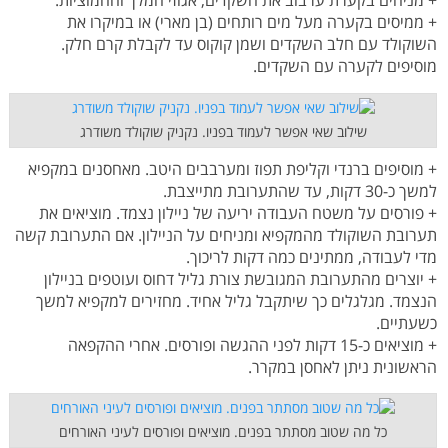
+ ממיסים בקערה מעל מים רותחים (בן מארי) או במיקרו את
השוקולד עם חלב השקדים ושמן קוקוס עד לקבלת קרם חלק.
מוסיפים לקערה עם השקדים.
שילוב שאי אפשר לעמוד בפניו. נקניק שוקולד משודרג
+ מוסיפים ברנדי וקליפת תפוז ומערבבים היטב. מאחסנים במקפיא
למשך כ-30 דקות, עד שהתערובת מתייצבת.
+ פורסים על משטח העבודה יריעה של ניילון נצמד. מוציאים את
תערובת השוקולד מהמקפיא ומניחים על הניילון. אם התערובת קשה
מדי לעבודה, ממתינים כמה דקות לריכוך.
+ יוצרים מהתערובת המגובשת צורת גליל דחוס ועוטפים בניילון
הנצמד. מגלגלים כך שיתקבל גליל אחיד. מחזירים למקפיא למשך
כשעתיים.
+ מוציאים כ-15 דקות לפני ההגשה ופורסים. אחרי ההקפאה
הראשונית ניתן לאחסן במקרר.
כל מה שטוב מסתתר בפנים. מוציאים ופורסים לעיני האורחים