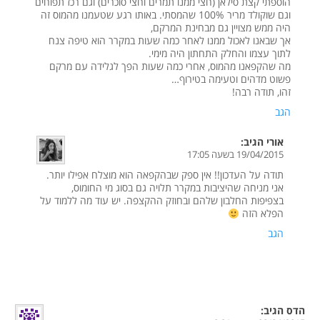
הוספתי קצת סילאן (חצי ממנו תמרים וחצי סוכרים) וגם רכז תפוחים
וגם שוקולד מריר 100% שהמסתי. באותו רגע שטעמנו מהמוס זה
היה ממש מצויין גם מבחינת המרקם,
אך שבאנו לאכול ממנו לאחר כמה שעות במקרר הוא טיפה צנח
לתוך עצמו והחלק התחתון היה מימי.
מה שהקפאנו מהמוס, אחרי כמה שעות הפך לגלידה עם מרקם
פשוט מדהים וטעימה בטירוף…
זהו, תודה רבה!
הגב
אורי
הגיב:
19/04/2015 בשעה 17:05
תודה על העדכון!! אין ספק שבהקפאה הוא מוצלח אפילו יותר.
אני מניחה שהיציבות במקרר תלויה גם בסוג מי החומוס,
בצפיפות החלבון שלהם ובחוזק ההקצפה. יש עוד מה ללמוד על
הפלא הזה
הגב
הדס
הגיב: