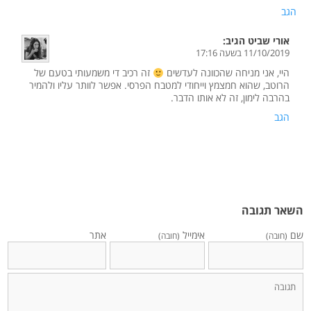
הגב
אורי שביט
הגיב:
11/10/2019 בשעה 17:16
היי, אני מניחה שהכוונה לעדשים
זה רכיב די משמעותי בטעם של
הרוטב, שהוא חמצמץ וייחודי למטבח הפרסי. אפשר לוותר עליו ולהמיר
בהרבה לימון, זה לא אותו הדבר.
הגב
השאר תגובה
שם
אימייל
אתר
(חובה)
(חובה)