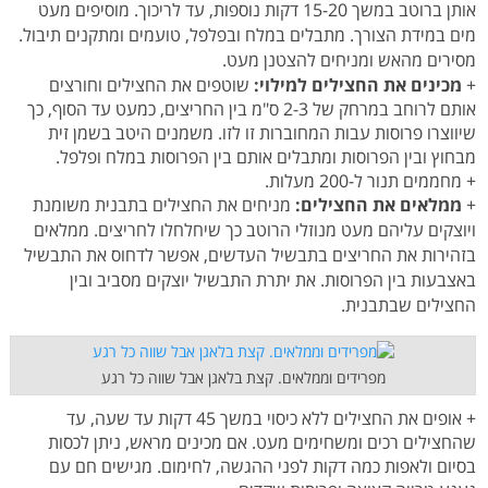
אותן ברוטב במשך 15-20 דקות נוספות, עד לריכוך. מוסיפים מעט
מים במידת הצורך. מתבלים במלח ובפלפל, טועמים ומתקנים תיבול.
מסירים מהאש ומניחים להצטנן מעט.
+
מכינים את החצילים למילוי:
שוטפים את החצילים וחורצים
אותם לרוחב במרחק של 2-3 ס"מ בין החריצים, כמעט עד הסוף, כך
שיווצרו פרוסות עבות המחוברות זו לזו. משמנים היטב בשמן זית
מבחוץ ובין הפרוסות ומתבלים אותם בין הפרוסות במלח ופלפל.
+ מחממים תנור ל-200 מעלות.
+
ממלאים את החצילים:
מניחים את החצילים בתבנית משומנת
ויוצקים עליהם מעט מנוזלי הרוטב כך שיחלחלו לחריצים. ממלאים
בזהירות את החריצים בתבשיל העדשים, אפשר לדחוס את התבשיל
באצבעות בין הפרוסות. את יתרת התבשיל יוצקים מסביב ובין
החצילים שבתבנית.
מפרידים וממלאים. קצת בלאגן אבל שווה כל רגע
+ אופים את החצילים ללא כיסוי במשך 45 דקות עד שעה, עד
שהחצילים רכים ומשחימים מעט. אם מכינים מראש, ניתן לכסות
בסיום ולאפות כמה דקות לפני ההגשה, לחימום. מגישים חם עם