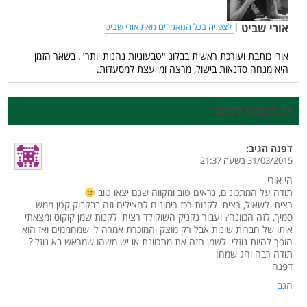
אורי שביט
|
לצפייה בכל המאמרים מאת אורי שביט
אורי כותבת ועורכת ראשית בבלוג "טבעוניות נהנות יותר". בשאר הזמן
היא מנחה סדנאות בישול, מרצה ומייעצת למסעדות.
23 תגובות לפוסט
דפנה
הגיב:
31/03/2015 בשעה 21:37
הי אורי
תודה על המתכונים, נראים טוב ומקווה שגם יצאו טוב
רציתי לשאול, רציתי לקנות רכז רימונים לחצילים וזה בבקבוק קטן ממש
סמיך, לזה הכוונה? ועבור נקניק השוקולד רציתי לקנות שמן קוקוס ומצאתי
אותו של חברות שונות אבל רק מוצק והמוכרת אמרה לי שמחממים ואז הוא
הופך להיות נוזלי. לשמן הזה את מתכוונת או יש משהו שמראש בא נוזלי?
תודה רבה וחג שמח!
דפנה
הגב