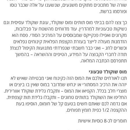
שורה של מתכונים מתוקים משגעים, שנשענו על אלה שכבר נוסו
ופורסמו ברשת.
כך צצו להם בביתי מוס תותים ומוס שוקולד, עוגת שוקולד עסיסית וגם
נשיקות טבעוניות למהדרין. עוד מדווחים מהשטח על פבלובות,
מקרונים ואפילו פנקייקס שמבוססים על המרכיב הסודי. פסח הוא
הזדמנות מעולה לייצר בעזרת הקצפת הפלאית קינוחים נפלאים
וכשרים לחג – ואני כבר חשבתי שנפרדתי מתנועות הקיפול לנצח!
תודה לחברי הקבוצה על המידע, הטיפים וההשראה – בהמשך
תתפרסם הכתבה המלאה.
מוס שוקולד טבעוני
תנו לאורחים שלכם את המוס הזה כקינוח ואני מבטיחה שאיש לא
יזהה את הרכיב המסתורי או ינחש שמדובר במוס שאין בו ביצים או
מוצרי חלב בכלל. הקפיאו את המוס – ותקבלו גלידת שוקולד אוורירית.
החליפו את השוקולד בתותים טחונים – ותקבלו גלידת תות קצפתית.
אם נדמה לכם שאתם חשים בטעם קל של חומוס, הוסיפו בעת
ההקצפה 1/2 כפית חומץ תפוחים.
חומרים לכ-8 כוסיות אישיות