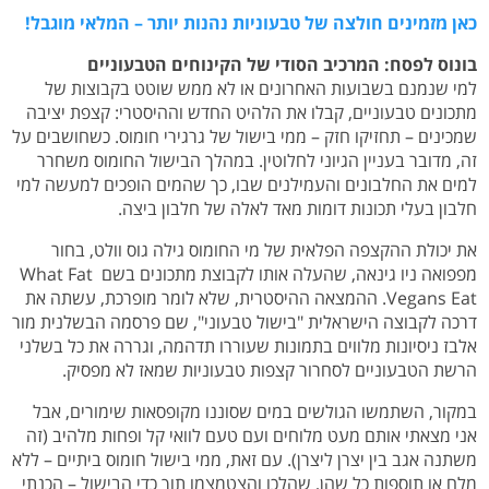
כאן מזמינים חולצה של טבעוניות נהנות יותר – המלאי מוגבל!
בונוס לפסח: המרכיב הסודי של הקינוחים הטבעוניים
למי שנמנם בשבועות האחרונים או לא ממש שוטט בקבוצות של
מתכונים טבעוניים, קבלו את הלהיט החדש וההיסטרי: קצפת יציבה
שמכינים – תחזיקו חזק – ממי בישול של גרגירי חומוס. כשחושבים על
זה, מדובר בעניין הגיוני לחלוטין. במהלך הבישול החומוס משחרר
למים את החלבונים והעמילנים שבו, כך שהמים הופכים למעשה למי
חלבון בעלי תכונות דומות מאד לאלה של חלבון ביצה.
את יכולת ההקצפה הפלאית של מי החומוס גילה גוס וולט, בחור
מפפואה ניו גינאה, שהעלה אותו לקבוצת מתכונים בשם What Fat
Vegans Eat. ההמצאה ההיסטרית, שלא לומר מופרכת, עשתה את
דרכה לקבוצה הישראלית "בישול טבעוני", שם פרסמה הבשלנית מור
אלבז ניסיונות מלווים בתמונות שעוררו תדהמה, וגררה את כל בשלני
הרשת הטבעוניים לסחרור קצפות טבעוניות שמאז לא מפסיק.
במקור, השתמשו הגולשים במים שסוננו מקופסאות שימורים, אבל
אני מצאתי אותם מעט מלוחים ועם טעם לוואי קל ופחות מלהיב (זה
משתנה אגב בין יצרן ליצרן). עם זאת, ממי בישול חומוס ביתיים – ללא
מלח או תוספות כל שהן, שהלכו והצטמצמו תוך כדי הבישול – הכנתי