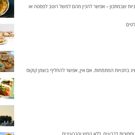
יות שבמתכון – אפשר להכין מהם למשל רוטב לפסטה או
ת (להשיג בחנויות המתמחות. אם אין, אפשר להחליף בשמן קוקוס