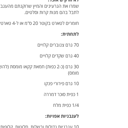
שמרו את הגרעינים והמיץ שרוקנתם מהעגבנ
לתבל בהם מנות קרות וסלטים.
חומרים לטארט בקוטר 20 ס"מ או ל-4 טארטלטים
לתחתית:
70 גרם צנוברים קלויים
40 גרם שקדים קלויים
30 גרם (כ-2 כפות) חמאת קקאו מומס
מומס)
10 גרם
פירורי פנקו
1 כפית סוכר דמררה
1/4 כפית מלח
לעגבניות אפויות:
10 עגבניות גדולות ובשלות, חלוטות, קלופות וחתוכות לרבעים, ללא המיץ והגרעינים