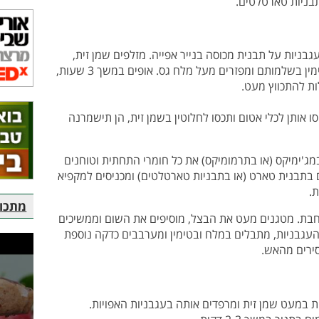
בניות על תבנית מכוסה בנייר אפייה. מזלפים שמן זית,
מפזרים את שיני השום, מניחים את ענפי הטימין בשלמותם ומפזרים מעל מלח גס. אופים במשך 3 שעות,
ות להתכווץ מעט.
ו אותן לכלי אטום ותכסו לחלוטין בשמן זית, הן תישמרנה
ג'ימיקס (או בתרמומיקס) את כל חומרי התחתית וטוחנים
בתבנית טארט (או בתבניות טארטלטים) ומכניסים למקפיא
.
מתכוני
בת. מטגנים מעט את הבצל, מוסיפים את השום וממשיכים
ם את העגבניות, מתבלים במלח ובטימין ומערבבים כדקה נוספת
סירים מהאש.
במעט שמן זית ומרפדים אותה בעגבניות האפויות.