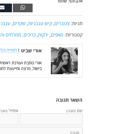
אהבתם? שתפו
תגיות:
צנוברים
,
קיש עגבניות
,
שקדים
,
עגבני
קטגוריות:
מאפים
,
ירקות
,
כריכים, ממרחים וה
אורי שביט
|
לצפייה בכל 
אורי כותבת ועורכת ראשית
בישול, מרצה ומייעצת למס
השאר תגובה
שם
אימייל
(חובה)
(חובה