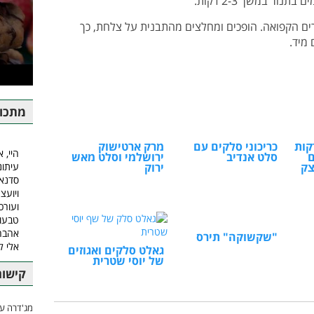
ור במשך 2-3 דקות.
ים הקפואה. הופכים ומחלצים מהתבנית על צלחת, כך
מיד.
מתכונ
p – ירקות
כריכוני סלקים עם
מרק ארטישוק
היי, א
ם
סלט אנדיב
ירושלמי וסלט מאש
עיתונ
צק
ירוק
סדנאו
ויועצ
ועורכ
טבעונ
אהבה.
"שקשוקה" תירס
אלי 
גאלט סלקים ואגוזים
של יוסי שטרית
קישור
מג'דרה עם