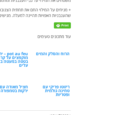
משטחים את המילוי על גבי העגבניות ומחממים בתנ
+ מניחים על המילוי החם את תחתית הצנובר
שהעגבניות האפויות תהיינה למעלה. מגישים 
עוד מתכונים טעימים
הרוח והסלק והמים
ot au feu
מוקפצים על קר
בטטה במעטה ב
עלים
ריזוטו פריקי עם
חציל מאודה עם
טחינה גולמית
ירקות בטמפורה
ופטריות