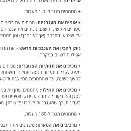
אביזרים:
תבנית טארט בקוטר 20 ס"מ או 4 תבניות טארטלטים.
+ מחממים תנור ל-120 מעלות.
+
אופים את העגבניות:
מניחים את רבעי העג
עד שצבען מתכהה (אך לא נחרך!) והן מתחיל
ניתן להכין את העגבניות מראש
– אם תכניס
אפילו חודשיים במקרר.
+
מכינים את תחתיות הצנוברים:
מניחים במ
מעט, לקבלת תערובת גסה ואחידה. משטחים 
למשך כשעה, עד שהתחתית מתייצבת וקופאת
+
מכינים את המילוי:
מחממים שמן זית במח
לטגן 2-3 דקות להזהבה עדינה. מוסיפי
בעדינות, כך שהעגבניות ישמרו על צורתן. מ
+ מחממים תנור ל-180 מעלות.
+
מרכיבים את הטארט:
משמנים את התבנית 