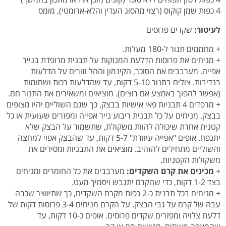
4 כפות שמן קוקוס (רצוי מהסוג העדין והלא-ארומטי), מומס
לעיטור:
שקדים פרוסים
+ מחממים תנור ל-180 מעלות.
+ מניחים את פרוסות הדלעת המנוקות על תבנית מרופדת בנייר
אפייה. מערבבים את הסוכר, הקינמון וההל וזורים על הדלעות
בנדיבות. צולים בתנור 5-10 דקות, עד שהדלעות רכות ושחומות
(אפשר להפוך באמצע אם רוצים). מוציאים ומשאירים את התנור חם.
+ מרפדים 4 תבניות פאי אישיות בבצק, כך שגם השוליים יהיו מצופים
בבצק. מניחים על כל תבנית ריבוע נייר אפייה ומפזרים שעועית או כל
קטנית אחרת שיכולה להוות משקולת, שתשמור על הבצק שלא
יתנפח. אופים "אפייה עיוורת" 5-7 דקות, עד שהבצק אפוי למחצה
והשוליים מתחילים להזהיב. מוציאים את התבניות ומסירים את
משקולות הקטניות.
+
מכינים את קרם השקדים:
מערבבים את כל החומרים ומניחים
בצד 1-2 דקות, כדי שהקרם יתגבש ויסמיך מעט.
+ מניחים בכל תבנית כ-2 כפות מקרם השקדים, כך שתיווצר שכבה
עבה של קרם על גבי הבצק. על הקרם מניחים 3-4 פרוסות דקות של
דלעת צלויה ומפזרים שקדים פרוסים. אופים כ-10 דקות, עד