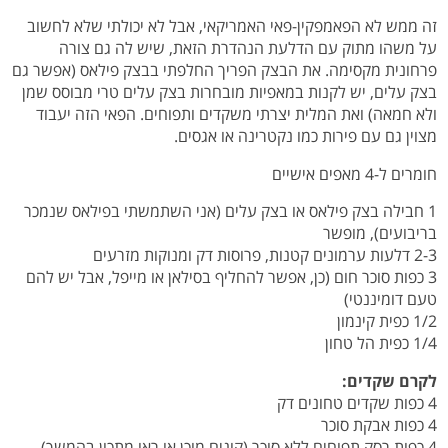
זה ממש לא הפאמפקין-פאי האמריקאי, אבל לא יכולתי שלא לחשוב
על משהו מתוק עם הדלעת הנהדרת הזאת, שיש לה גם צורה
פרחונית מקסימה. את הבצק הפריך החלפתי בבצק פילאס (אפשר גם
בצק עלים, יש לקנות במאפיות מובחרות בצק עלים טרי מבוסס שמן
ולא חמאה) ואת המלית יצרתי משקדים ותפוחים. הפאי הזה יעבוד
מצוין גם עם פירות כמו נקטרינה או אגסים.
חומרים ל-4 מאפים אישיים
1 חבילה בצק פילאס או בצק עלים (אני השתמשתי בפילאס שנמכר
בריבועים), מופשר
2-3 דלעות ערמונים קטנות, פרוסות דק ומנוקות מזרעים
3 כפות סוכר חום (כן, אפשר להחליף בסילאן או מייפל, אבל יש להם
טעם דומיננטי)
1/2 כפית קינמון
1/4 כפית הל טחון
לקרם שקדים:
4 כפות שקדים טחונים דק
4 כפות אבקת סוכר
4 כפות רסק תפוחים ללא סוכר (קונים מוכן או ראו מתכון בהמשך)