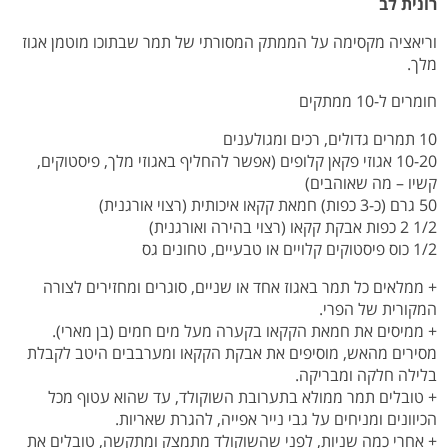
רונית לב
וריאציה מקסימה על הממתק המסורתי של תמר שבתוכו מוטמן אגוז
מלך.
חומרים ל-10 ממתקים
10 תמרים גדולים, רכים ומגולענים
10-20 אגוזי פקאן קלופים (אפשר להחליף באגוזי מלך, פיסטוקים,
קשיו – מה שאוהבים)
50 גרם (כ-3 כפות) חמאת קקאו איכותית (רצוי אורגנית)
1/2 2 כפות אבקת קקאו (רצוי בהירה ואורגנית)
1/2 כוס פיסטוקים קלויים או טבעיים, טחונים גס
+ ממלאים כל תמר באגוז אחד או שניים, סוגרים ומחזירים לצורה
המקורית של הפרי.
+ ממיסים את חמאת הקקאו בקערה מעל מים חמים (בן מארי).
מסירים מהאש, מוסיפים את אבקת הקקאו ומערבבים היטב לקבלת
בלילה חלקה ומבריקה.
+ טובלים תמר ממולא בתערובת השוקולד, עד שהוא עטוף מכל
הכיוונים ומניחים על גבי נייר אפייה, להגרת שאריות.
+ אחרי כמה שניות, לפני שהשוקולד מתמצק ומתקשה, טובלים את