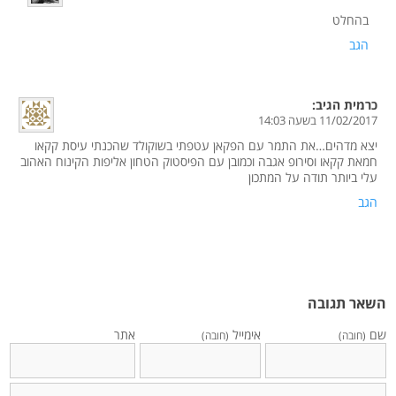
בהחלט
הגב
כרמית
הגיב:
11/02/2017 בשעה 14:03
יצא מדהים…את התמר עם הפקאן עטפתי בשוקולד שהכנתי עיסת קקאו
חמאת קקאו וסירופ אגבה וכמובן עם הפיסטוק הטחון אליפות הקינוח האהוב
עלי ביותר תודה על המתכון
הגב
השאר תגובה
שם
אימייל
אתר
(חובה)
(חובה)