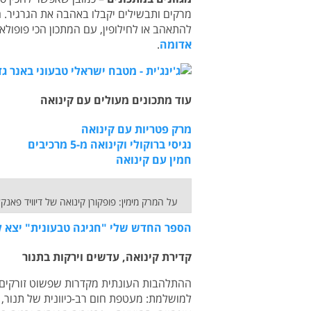
מרקים ותבשילים יקבלו באהבה את הגרגיר. 
להתאהב או לחילופין, עם המתכון הכי פופולאר
אדומה
.
עוד מתכונים מעולים עם קינואה
מרק פטריות עם קינואה
נגיסי ברוקולי וקינואה מ-5 מרכיבים
חמין עם קינואה
על המרק מימין: פופקורן קינואה של דיוויד פאנ
הספר החדש שלי "חגיגה טבעונית" יצא ל
קדירת קינואה, עדשים וירקות בתנור
ההתלהבות העונתית מקדרות שפשוט זורקים ל
למושלמת: מעטפת חום רב-כיוונית של תנור, 