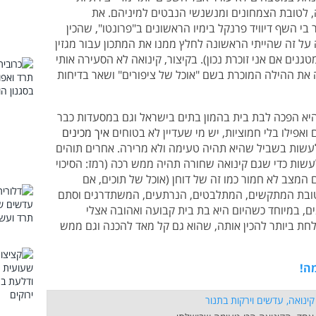
, לטובת הצמחונים ומנשנשי הנבטים למיניהם. את
י השף דיוויד פרנקל בימיו הראשונים ב"פרונטו", שהכין
ה על זה שהייתי הראשונה לחלץ ממנו את המתכון עבור מגזין
נים אם אני זוכרת נכון). בקיצור, קינואה לא הסעירה אותי
 את ההילה המוכרת בשם "אוכל של ציפורים" ושאר בדיחות
שהיא הפכה לבת בית בהמון בתים בישראל וגם במסעדות כבר
אפילו בלי חמוציות, יש מי שעדיין לא בטוחים
איך מכינים
עשות בשביל שהיא תהיה טעימה ולא מרירה. אחרים תוהים
עשות כדי שגם קינואה שחורה תהיה ממש רכה (רמז: הסיכוי
המצב לא חמור כמו זה של דוחן (אוכל של תוכים, אם
 לטובת המתקשים, המתלבטים, הנרתעים, המשתדרגים וסתם
ים, במיוחד כשהיום היא בת בית קבועה ואהובה אצלי
חת ביותר להכין אותה, שהוא גם קל מאד להכנה וגם ממש
ה!