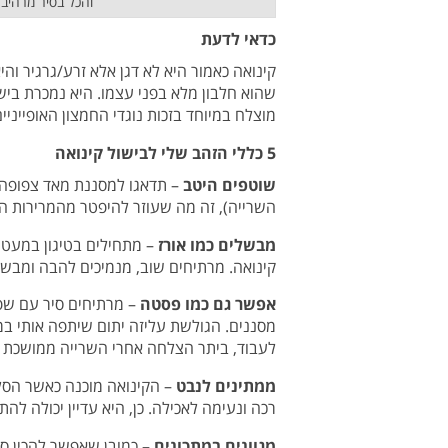
והכל בסיר מרהיב
כדאי לדעת
קינואה כאמור היא לא דגן אלא זרע/גרגיר וה
שהוא חלבון מלא בפני עצמו. היא נמכרת בי
מוצלח במיוחד בזכות נוגדי החמצון האופייניי
5 כללי הזהב שלי לבישול קינואה
שוטפים היטב
– תדאגו למסננת מאד צפופה 
השרייה), זה מה שעוזר להיפטר מהמרירות הא
מבשלים כמו אורז
קינואה. מרתיחים שוב, מנמיכים להבה ומבשלים 18 דקות עד שכל המים נספגו והקינוא
אפשר גם כמו פסטה
– מרתיחים סיר עם שפ
מסננים. הגולשת עליזה יתום שיתפה אותי במתכ
לעבוד, ביתר הצלחה אחרי השרייה ממושכת ו
ממתינים לנבט
– הקינואה מוכנה כאשר הסלי
רכה ונעימה לאכילה. כן, היא עדיין יכולה לה
מגוונים במתכונים
– כמובן שאפשר להכין סל