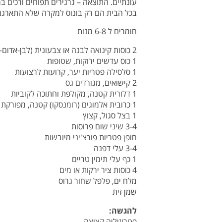
עונתיים. התוצאה – גרגירים תפוחים ורכים 
בכל הבית הם רק בונוס למקרה שלא התארגנ
חומרים ל 6-8 מנות
2 כוסות קינואה לבנה או צבעונית (לבן-אדום-שחור), שטופה
1 כוס עדשים ירוקות, שטופות
1 סלסילה פטריות יער, קרועות לרצועות
2 קישואים, מגורדים גס
1 דלורית קטנה, מקולפת וחתוכה לקוביות
1 כרובית אלמוגים (רומנסקו) קטנה, מפורקת לפרחים (אפשר להחליף בברוקולי או כרובית)
1 בצל סגול, קצוץ
3-4 שיני שום פרוסות
חופן פטריות פורצ'יני מיובשות
3-4 עלי דפנה
1 כף עלי תימין טריים
4 כוסות ציר ירקות או מים
מלח ים, פלפל שחור גרוס
שמן זית
להגשה:
פטרוזיליה קצוצה