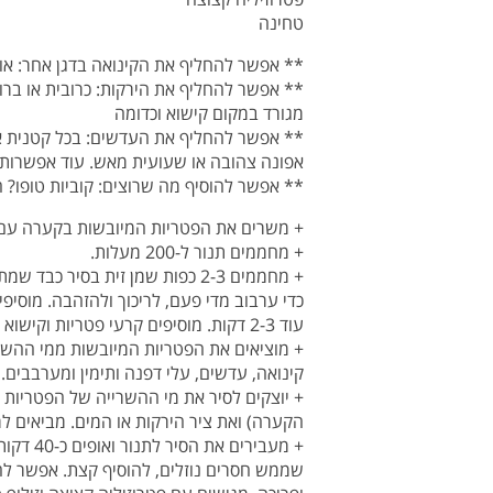
טחינה
** אפשר להחליף את הקינואה בדגן אחר: אור
** אפשר להחליף את הירקות: כרובית או ברוקו
מגורד במקום קישוא וכדומה
** אפשר להחליף את העדשים: בכל קטנית 
אפונה צהובה או שעועית מאש. עוד אפשרות ה
** אפשר להוסיף מה שרוצים: קוביות טופו? ה
+ משרים את הפטריות המיובשות בקערה עם 2 כוסות מים רותחים במשך כחצי שעה
+ מחממים תנור ל-200 מעלות.
כדי ערבוב מדי פעם, לריכוך ולהזהבה. מוסיפי
עוד 2-3 דקות. מוסיפים קרעי פטריות וקישוא מגורד, מתבלים במלח ובפלפל ומערבבים.
+ מוציאים את הפטריות המיובשות ממי ההשריי
קינואה, עדשים, עלי דפנה ותימין ומערבבים. ממשיכי
+ יוצקים לסיר את מי ההשרייה של הפטריות
הקערה) ואת ציר הירקות או המים. מביאים ל
+ מעבירי