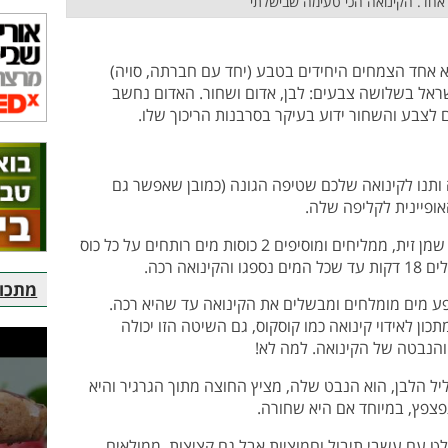
 אחד. הקינואה הכי טעימה שבישלתי
יא אחד הצמחים היחידים בטבע (יחד עם חברתה, סויה)
שראל בשלושה צבעים: לבן, אדום ושחור. האדום נחשב
ם לצבע והשחור ידוע בעיקר בסרבנות הריכוך שלו.
ותנו לקינואה שלכם שטיפה הגונה (כמובן שאפשר גם
ופיינית לקליפה שלה.
– מתחילים בטיגון במעט שמן זית, ממליחים ומוסיפים 2 כוסות מים רותחים על כל כוס
ה רכה.
מתכוני
ע מים מומלחים ומבשלים את הקינואה עד שהיא רכה.
ון לאידוי קינואה כמו קוסקוס, גם השיטה הזו יכולה
הנבטה של הקינואה. למה לא!
ל הלבן, הוא הנבט שלה, מציץ החוצה מתוך הגרגיר והיא
תפצפץ, במיוחד אם היא שחורה.
ט עם עשבי תיבול וחמוציות אבל גם קציצות, ממולאים,