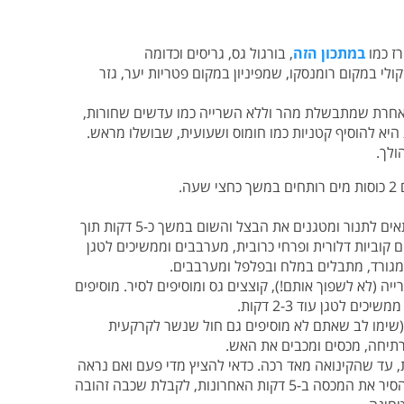
ז כמו
במתכון הזה
, בורגול גס, גריסים וכדומה
לי במקום רומנסקו, שמפיניון במקום פטריות יער, גזר
אחרת שמתבשלת מהר וללא השרייה כמו עדשים שחורות,
יא להוסיף קטניות כמו חומוס ושעועית, שבושלו מראש.
ולך.
.
+ מחממים 2-3 כפות שמן זית בסיר כבד שמתאים לתנור ומטגנים את הבצל והשום במשך כ-5 דקות תוך
ם קוביות דלורית ופרחי כרובית, מערבבים וממשיכים לטגן
ה (לא לשפוך אותם!), קוצצים גס ומוסיפים לסיר. מוסיפים
ם לטגן עוד 2-3 דקות.
 (שימו לב שאתם לא מוסיפים גם חול שנשר לקרקעית
רתיחה, מכסים ומכבים את האש.
ם את הסיר לתנור ואופים כ-40 דקות, עד שהקינואה מאד רכה. כדאי להציץ מדי פעם ואם נראה
שממש חסרים נוזלים, להוסיף קצת. אפשר להסיר את המכסה ב-5 דקות האחרונות, לקבלת שכבה זהובה