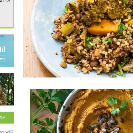
אני מא
אחר