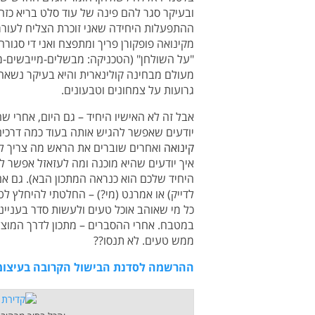
ובעיקר סגר להם פינה של עוד סלט בריא כזה
ההתפעלות היחידה שאני זוכרת הצליח לעורר ב
מקינואה פופקורן פריך ומתפצח ואני די סגור
"על השולחן" (הטכניקה: מבשלים-מייבשים-מטג
מעולם מבחינה קולינארית והיא בעיקר נשאה
גרועות על צמחונים וטבעונים.
אבל זה לא האישיו היחיד – גם היום, אחרי 
יודעים שאפשר להגיש אותה בעוד כמה דרכים ו
קינואה
ואחרים שוברים את הראש מה צריך ל
איך יודעים שהיא מוכנה ומה לעזאזל אפשר ל
היחיד שלכם הוא כנראה המתכון הבא). גם אם 
לדייק) או אמרנט (מי?) – החלטתי להיחלץ
כל מי שאוהב אוכל טעים ולעשות סדר בעניינ
במטבח. אחרי ההסברים – מתכון לדרך המוצל
ממש טעים. לא תנסו??
ההרשמה לסדנת הבישול הקרובה בעיצומ