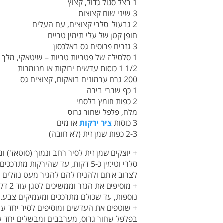
1 בצל סגול גדול, קצוץ
3 שיני שום קצוצות
2 גבעולי סלרי קצוצים, עם העלים
חופן קטן של עלי תימין טריים
3 גזרים פרוסים גס באלכסון
1 סלסילה של פטריות טריות – שיטאקי, מלך היער או פורטובלו – קצוצות
1/2 1 כוסות עדשים ירוקות או מנומרות
200 גרם ערמונים בואקום, קצוצים גס
1 כף שמרי בירה
2 כפות חומץ בלסמי
מלח, פלפל שחור גרוס
3 כוסות
ציר ירקות
או מים
2-3 כפות שמן זית (לא חובה)
+ יוצקים שמן זית לסיר רחב ונמוך (סוטאז')
סלרי וטימין כ-5 דקות, עד שהירק
לצרוב אותם ולהניח להם להגיר מעט נוזלים (
נוספות, עד שכולם מתרככים ומעמיקים צבע.
+ שוטפים את העדשים ומוסיפים לסיר יחד עם
בפלפל שחור גרוס, מערבבים ומבשלים יחד עוד 3 דק