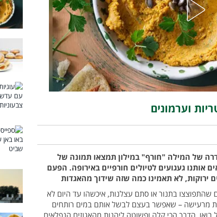
יות וערמונים
דרה של המילה "חורף" במילון תמצאו תמונה של
 אותנו געגועים לטיולים חורפיים באירופה. הפעם
 ירוקות, לא תאמינו כמה שזה שידוך מהאגדות
ם שהתפוצצו בתנור או סתם עצלנות, איכשהו עד היום לא
לית מרעישה – שאפשר בעצם לבשל אותם במים רותחים
בואו, הדרך הכי קלה ופשוטה ליהנות מהאגוזים הנפלאים