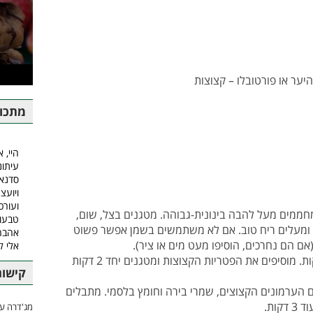
מתכונ
היי, א
עיתונ
סדנאו
ויועצ
ועורכ
 ומחממים מעל להבה בינונית-גבוהה. מטגנים בצל, שום,
טבעונ
ות מתרככים ומעלים ריח טוב. אם לא משתמשים בשמן אפשר פשוט
אהבה.
אם הם נחרכים, הוסיפו מעט מים או ציר).
אלי 
+ מוסיפים את הגזר וממשיכים לטגן עוד 2 דקות. מוסיפים את הפטריות הקצוצות ומטגנים יחד 2 דקות
קישור
 הערמונים הקצוצים, שמרי בירה וחומץ בלסמי. מתבלים
ות.
מג'דרה עם