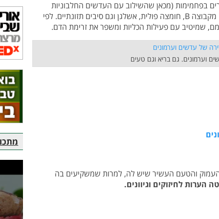
רים בפחמימות (מכאן שהשילוב עם העדשים החלבוניות
מתאים בול) ויש בהם המון ויטמין C, ויטמינים מקבוצה B, חומצה פולית, אשלגן וגם סיבים תזונתיים. לפי
, שמיטיב עם פעילות הכליות ומשפר את זרימת הדם.
ם וערמונים. גם בריא וגם טעים
נים
מתכוני
 העמוק והטעם העשיר שיש לה, למרות שמשקיעים בה
ה הערות לחיזוקים וגיוונים.