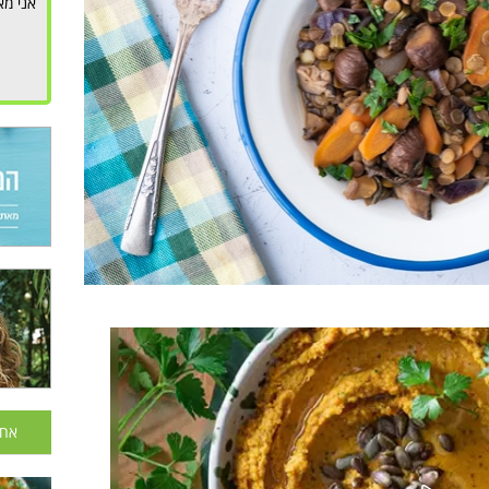
אני מא
אחר