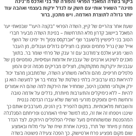
ביקור בשדה המאכל הפראי והפורה של בני ואלכס מ"גינה
מזינה" השאיר אותי עם חשק עז לגדל ירקות בעצמי ואהבה עוד
יותר גדולה לתוצרת האדמה. ויש מתכון, ברור
שעת אחר צהריים של קיץ, השדה הפראי "בקצה היער" שבפאתי יער
המאכל ביישוב קדרון מלא התרחשות – בפינת השדה מבעיר חברי
הטוב בני ליפשיץ (לשעבר שף "אברקסס צפון" ויד ימינו של השף
אייל שני) גריל פחמים וטומן בו חצילים גדולים ועגולים, מן העבר
השני מגיע אלכס צ'מודנוב עם זר ענק של פרחי שומר בר. בתווך
מוכנים לשינוע ארגזים של עגבניות אדומות ועסיסיות, טומטיוס (זן של
עגבניות ירקרקות מתקתקות), חצילים מבריקים מכמה זנים והמון
פלפלים חריפים. מהם והלאה משתרע השדה, שלמתבונן מהצד יכול
להיראות כמו ערבוביה בלתי נשלטת של צמחי בר אך למעשה הוא גן
ירק אקולוגי מתוכנן היטב, שמחזיר את הירקות למה שהם היו אמורים
להיות – ללא כימיקלים והתערבות מיותרת, גדלים על אדמה טובה
ורוחשת חיים ומופקים מזרעי מורשת שלא עברו הנדסה גנטית
והשבחות מלאכותיות. במקום להפריד בין הזנים, מערבבים אותם כך
שיגנו ויטפחו זה את זה, כמו למשל שיחי האמרנט ופריחתם הסגלגלה
המהפנטת שמשתוחחים מעל שתילי הפלפלים הירוקים. לצד הגדר
צומח זן מיוחד של תרד, בפינה אחרת שיח של עלי מלוח ובאמצע
שום מקום מפציע פרח ארטישוק. כך הפכה צעידה פשוטה בשדה