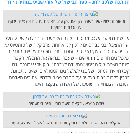
המתנה שלכם לחג – ספר הבישול של אורי שביט במחיר מיוחד
מהאוצרות שמוצאים בשדה לקראת שקיעה. חצילים עגולים ופלפלים ירוקים
עם זכרונות רחוקים
עד שחזרתי עם אלכס מהסיור בשדה השמש כבר החלה לשקוע מעל
יער המאכל ובני כבר סיים להכין לנו ארוחת ערב קלה של טומטיוס על
הגריל עם סלט קצוץ הכי טרי בעולם, נתחי חצילים צלויים מתובלים
ופלפלונים חריפים ממולאים – שעברו כנראה את המסלול הקצר
ביותר האפרי של הביטוי "מהשדה לצלחת". ביקשתי עבורכם וגם
קיבלתי את המתכון של בני לפלפלונים הממולאים, שאני מתכוונת
להכין בקרוב בבית בצלייה על מחבת פסים ולדמיין את ריח האדמה
הטובה והצמחייה השופעת של השדה שבקצה היער.
שדה הפרא שבקצה היער רוחש חיים ומטעמים
החקלאים החדשים. מלמדים ומקימים גינות מאכל אפילו באמצע העיר