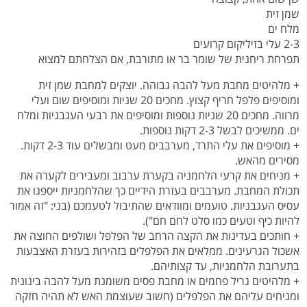
שמן זית
מלח ים
2-3 עלי בזיליקום קרועים
תפרחת ריחנית של שומר בר או מתורבת, אם הצלחתם למצוא
+ מלהיטים מחבת מעל להבה גבוהה. יוצקים למחבת שמן זית
ומוסיפים פלפל חריף קצוץ. מחכים 20 שניות ומוסיפים שום ועלי
מרווה. מחכים 20 שניות נוספות ומוסיפים את רבעי העגבניות ומלח
ים. ממשיכים לבשל 2-3 דקות נוספות.
+ מוסיפים את עלי התרד, מערבבים מעט ומבשלים עוד 2-3 דקות.
מסירים מהאש.
+ מניחים את קרעי הלחמניה בקערת ערבוב ומעבירים לקערה את
תכולת המחבת. מערבבים בעזרת הידיים כך שהלחמניות ייספגו את
עסיס העגבניות. טועמים ומוודאים שהתיבול לטעמכם (בני: "
זה אמור
להיות כיף וטעים כמו סלט לחם חם").
+ חותכים בעדינות את הקצה הרחב של הפלפל ושולפים החוצה את
אשכול הגרעינים. ממלאים את הפלפלים בזהירות בעזרת האצבעות
בתערובת הלחמניות, עד קצותיהם.
+ מלהיטים גריל פחמים או מחבת פסים משומנת מעל להבה בינונית
ומניחים עליהם את הפלפלים (חשוב שעוצמת האש לא תהיה חזקה