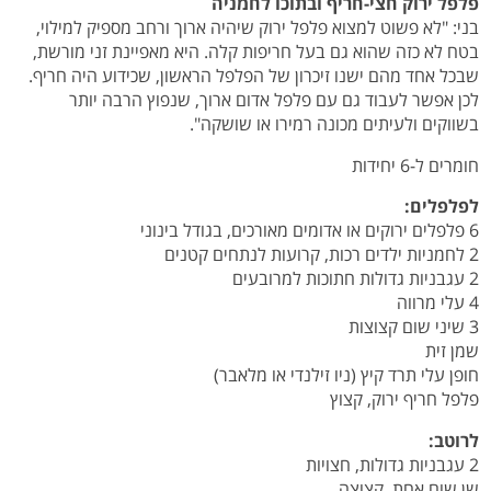
פלפל ירוק חצי-חריף ובתוכו לחמניה
בני: "לא פשוט למצוא פלפל ירוק שיהיה ארוך ורחב מספיק למילוי,
בטח לא כזה שהוא גם בעל
חריפות קלה. היא מאפיינת זני מורשת,
שבכל אחד מהם ישנו זיכרון של הפלפל הראשון,
שכידוע היה חריף.
לכן אפשר לעבוד גם עם פלפל אדום ארוך, שנפוץ הרבה יותר
בשווקים
ולעיתים מכונה רמירו או שושקה".
חומרים ל-6 יחידות
לפלפלים:
6 פלפלים ירוקים או אדומים מאורכים, בגודל בינוני
2 לחמניות ילדים רכות, קרועות לנתחים קטנים
2 עגבניות גדולות חתוכות למרובעים
4 עלי מרווה
3 שיני שום קצוצות
שמן זית
חופן עלי תרד קיץ (ניו זילנדי או מלאבר)
פלפל חריף ירוק, קצוץ
לרוטב:
2 עגבניות גדולות, חצויות
שן שום אחת, קצוצה