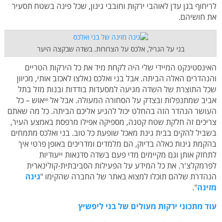
לריחוף בגן עדן לאוהבי ירקות וחובבי גינון, שכל פינה בשטח תסעיר
את חושיהם.
בני על הגריל, אלכס על הצרורות. בשדה שבקצה היער
האינסטינקט המיידי שלי היה לקחת מיד את כל הירקות הטריים
והנהדרים האלה הביתה. אבל בני ואלכס נאלצו לאכזב אותי, מכיוון
שכל התוצרת של השדה מגיעה למסעדות בודדות ובנות מזל בתל
אביב שמתנפלות ובצדק על הסחורה המעולה. אבל אל ייאוש – כל
העושר הנהדר הזה בהחלט יכול להגיע אליכם הביתה. כל מה שאתם
צריכים זה חלקת שטח קטנה, מספיקה אפילו מרפסת באמצע העיר,
בשביל להקים בבית גינת מאכל שופעת כל טוב. בני ואלכס מתמחים
בהקמת גינות כאלה בדיוק, הם מלמדים ומדריכים באופן פרטי איך
לתחזק אותן וגם מקיימים מדי פעם בשדה סדנאות ייעודיות
לפרמקלצ'ר. את כל המידע על הפעילות הסביבתית-קולינארית
הנהדרת שלהם תוכלו למצוא באתר של החברה שהקימו "
גינה
מזינה
".
עוד מתכוני ירקות מעולים של בני ליפשיץ