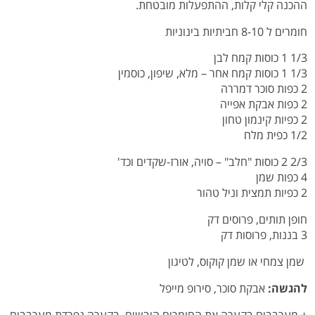
ההכנה קלי קלות, ההתפעלות מובטחת.
חומרים ל 8-10 חביתיות בינוניות
1/3 1 כוסות קמח לבן
1/3 1 כוסות קמח אחר – מלא, שיפון, כוסמין
2 כפות סוכר דמררה
2 כפות אבקת אפייה
2 כפיות קינמון טחון
1/2 כפית מלח
2/3 2 כוסות "חלב" – סויה, אורז-שקדים וכד'
4 כפות שמן
2 כפיות תמצית וניל טהור
חופן תותים, פרוסים דק
3 בננות, פרוסות דק
שמן צמחי או שמן קוקוס, לטיגון
להגשה:
אבקת סוכר, סירופ מייפל
+ מערבבים בקערה את החומרים היבשים. בקערה נפרדת מערבבים