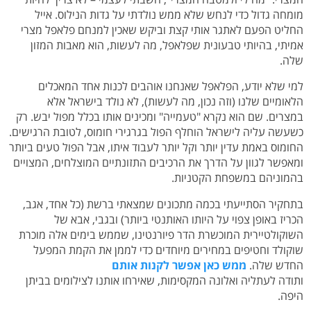
מומחה גדול כדי לנחש שלא ממש נולדתי על גדות הנילוס. אייל
החליט הפעם לאתגר אותי קצת וביקש שאכין למנחם פלאפל מצרי
אמיתי, בהיותי טבעונית שפלאפל, מה לעשות, הוא מאבות המזון
שלה.
למי שלא יודע, הפלאפל שאנחנו אוהבים לכנות אחד המאכלים
הלאומיים שלנו (וזה נכון, מה לעשות), לא נולד בישראל אלא
במצרים. שם הוא נקרא "טעמייה" ומכינים אותו בכלל מפול יבש. רק
כשעשה עליה לישראל הוחלף הפול בגרגירי חומוס, לטובת הרגישים.
החומוס באמת עדין יותר וקל יותר לעבוד איתו, אבל הפול טעים ביותר
ומאפשר לגוון על הדרך את הרכיבים התזונתיים המוצלחים, המצויים
בהמוניהם במשפחת הקטניות.
בתחקיר הסתייעתי בכמה מתכונים שמצאתי ברשת (כל אחד, אגב,
הכריז באופן צפוי על היותו האותנטי ביותר) ובגבי, אבא של
השוקולטיירית המוכשרת הדר פיורנטינו, שממש בימים אלה מוכרת
שוקולד וחטיפים במחירים מיוחדים כדי לממן את הקמת המפעל
החדש שלה.
ממש כאן אפשר לקנות אותם
ותודה לעתליה ואלונה המקסימות, שאירחו אותנו לצילומים בביתן
היפה.