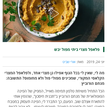
פלאפל מצרי ביתי מפול יבש
יוני 24, 2019
מאת:
אורי שביט
מה לי, שאין לי בכל הגוף אפילו גן מצרי אחד, ולפלאפל המצרי
הקלאסי המקורי, שמכינים מפולי פול ולא מחומוס? התשובה:
מנחם הורוביץ
הכל התחיל משיחת טלפון תמימה מאייל, המפיק של הפינה
הפופולארית של מנחם הורוביץ ב"תכנית חיסכון", שהזמין אותי
להתארח אצלם שוב. הפעם, כך התברר לי, הפינה תעסוק במטבח
המצרי. "מה לי ולמטבח המצרי", חשבתי לעצמי – לא צריך להיות