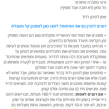
זרעי כוסברה טחונים
הל טחון (לא חובה אבל מוסיף)
שמן לטיגון רדוד
רוצים להכין גם את הפיתות? לחצו כאן למתכון קל ומוצלח
+ מסננים את הפול ממי ההשרייה ומקלפים (אם הם הושרו מספיק
זמן הקליפה תיפרד מהפולים בלחיצה).
+ מניחים במעבד מזון את כל המרכיבים חוץ מהפול וטוחנים לעיסה
גסה. מוסיפים את הפולים ואת התבלינים וממשיכים לטחון עד
שמתקבלת תערובת רכה ונוחה לכדרור. טועמים ומוודאים שהתיבול
עז – אחרי הטיגון הוא יירגע משמעותית. מעבירים לקערה ומאחסנים
במקרר למשך חצי שעה (לא חובה אבל מומלץ).
+ מחממים שמן לטיגון רדוד (ברור שאפשר גם עמוק, אבל ממש לא
חובה אלא אם אתם רוצים צורת כדור). יוצרים מהתערובת קציצות
קטנות ופחוסות ומטגנים משני הצדדים להזהבה יפה. מוציאים לנייר
סופג ומגישים מיד (!) עם טחינה וסלט קצוץ.
+
אם רוצים לאפות:
מחממים תנור ל-180 מעלות, מברישים היטב
נייר אפייה בשמן זית ומניחים עליו את הקציצות. אופים עד שהן
יציבות, לא יותר מ-10 דקות. מניסיון, התוצאה פחות מוצלחת גם