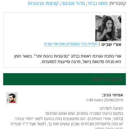
קטגוריות:
פוסט נבחר
,
מהיר וטבעוני
,
קציצות טבעוניות
אורי שביט
|
לצפייה בכל המאמרים מאת אורי שביט
אורי כותבת ועורכת ראשית בבלוג "טבעוניות נהנות יותר". בשאר הזמן
היא מנחה סדנאות בישול, מרצה ומייעצת למסעדות.
6 תגובות לפוסט
אמיתי
הגיב:
25/06/2019 בשעה 1:49
הצעה לשדרוג:
במקום גרעיני כוסברה טחונים, שימו אותם שלמים!
(כלומר, אחרי הטחינה). הם מתפוצצים בפה בטעם לימוני ייחודי ונהדר.
יש כמה פלאפליות מובחרות שבהן עושים זאת כך, למשל אצל ד"ר סעדיה
בקינג ג'ורג' בת"א.