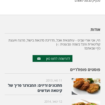
פנקייק טבעוני מושלם
אודות
היי, אני אורי שביט - עיתונאית אוכל, מדריכת סדנאות בישול, מרצה ויועצת
קולינארית והכל בשפה טבעונית :-)
כיף שבאתם!
להרשמה לחצו כאן
פוסטים פופולריים
11 מאי, 2013
מתכונים זריזים: המבורגר פריך של
קינואה ועדשים
12 ינואר, 2014