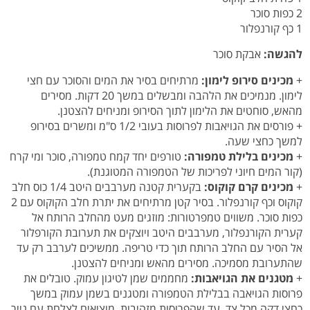
2 כפות סוכר
1 כף קורנפלור
להגשה:
אבקת סוכר
+
מכינים סירופ לימון:
מרתיחים בסיר את המים והסוכר עם חצי
לימון. מנמיכים את הלהבה ומבשלים במשך 20 דקות. מסירים
מהאש, סוחטים את הלימון לתוך הסירופ ומניחים להצטנן.
+ פורסים את הגויאבות לפרוסות בעובי 1/2 ס"מ ומשרים בסירופ
למשך כחצי שעה.
+
מכינים בלילת טמפורה:
טורפים יחד קמח טמפורה, סוכר ומי קרח
(קור המים חיוני לפריכות של הטמפורה המטוגנת).
+
מכינים קרם קוקוס:
בקערית קטנה מערבבים היטב 1/4 כוס חלב
קוקוס וכף קורנפלור. בסיר קטן מרתיחים את יתרת חלב הקוקוס עם 2
כפות סוכר. משווים טמפרטורות: מוזגים מעט מהחלב הרותח אל
קערית הקורנפלור, מערבבים היטב ויוצקים את תערובת הקורפלור
אל הסיר עם החלב הרותח תוך כדי טריפה. ממשיכים לערבב רק עד
שהתערובת מסמיכה. מסירים מהאש ומניחים להצטנן.
+
מטגנים את הגויאבות:
מחממים שמן לטיגון עמוק. טובלים את
פרוסות הגויאבה בבלילת הטמפורה ומטגנים בשמן עמוק במשך
כחצי דקה מכל צד, עד שהפרוסות מזהיבות. מוציאים לצלחת עם נייר