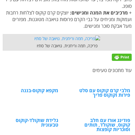
סופג.
+
מרכיבים את המנה ומגישים:
יוצקים קרם קוקוס לצלחות רחבות
ועמוקות ומניחים על גבי הקרם פרוסות גויאבה מטוגנות. מפזרים
מעל אבקת סוכר ומגישים.
פריכה, חמה וריחנית. גויאבה של סתיו
עוד מתכונים טעימים
מלבי קרם קוקוס עם סלט
מקפא קוקוס-בננה
פירות וקוקוס פריך
פודינג אורז עם חלב
גלידת שוקולד-קוקוס
קוקוס, שוקולד, תותים
טבעונית
וסוכריות קופצות