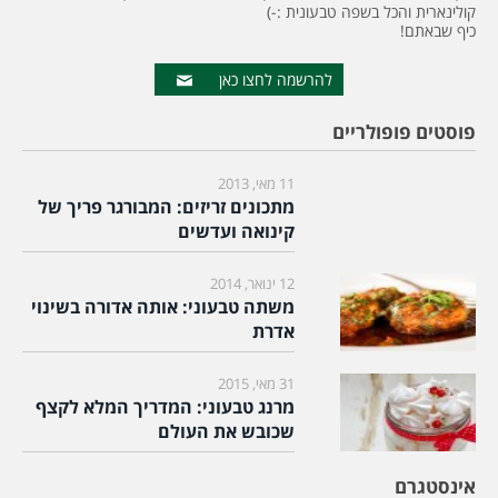
קולינארית והכל בשפה טבעונית :-)
כיף שבאתם!
להרשמה לחצו כאן
פוסטים פופולריים
11 מאי, 2013
מתכונים זריזים: המבורגר פריך של
קינואה ועדשים
12 ינואר, 2014
משתה טבעוני: אותה אדורה בשינוי
אדרת
31 מאי, 2015
מרנג טבעוני: המדריך המלא לקצף
שכובש את העולם
אינסטגרם