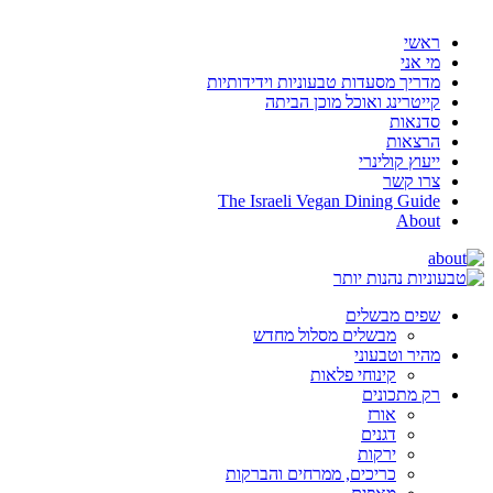
ראשי
מי אני
מדריך מסעדות טבעוניות וידידותיות
קייטרינג ואוכל מוכן הביתה
סדנאות
הרצאות
ייעוץ קולינרי
צרו קשר
The Israeli Vegan Dining Guide
About
שפים מבשלים
מבשלים מסלול מחדש
מהיר וטבעוני
קינוחי פלאות
רק מתכונים
אורז
דגנים
ירקות
כריכים, ממרחים והברקות