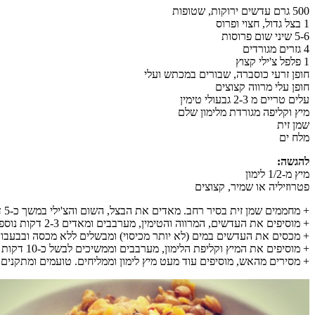
500 גרם עדשים ירוקות, שטופות
1 בצל גדול, חצוי ופרוס
5-6 שיני שום פרוסות
4 גזרים מגורדים
1 פלפל צ'ילי קצוץ
חופן זרעי כוסברה, שבורים במכתש ועלי
חופן עלי מרווה קצוצים
עלים טריים מ 2-3 גבעולי טימין
מיץ וקליפה מגורדת מלימון שלם
שמן זית
מלח ים
להגשה:
מיץ מ-1/2 לימון
פטרוזיליה או שמיר, קצוצים
+ מחממים שמן זית בסיר רחב. מאדים את הבצל, השום והצ'ילי במשך כ-5 דקות, עד שהירקות מתרככים ומעלים ניחוח. מוסיפים את זרעי הכוסברה והגזר המגורד וממשיכים לאדות כ-5 דקות נוספות.
+ מוסיפים את העדשים, המרווה והטימין, מערבבים ומאדים 2-3 דקות נוספות. אם יש צורך מוסיפים מעט שמן זית.
+ מכסים את העדשים במים (לא יותר מכיסוי) ומבשלים ללא מכסה ובבעבוע מתמיד, מעל להבה בינונית במשך כ-30 ד
+ מוסיפים את המיץ וקליפת הלימון, מערבבים וממשיכים לבשל כ-10 דקות נוספות, עד שהעדשים רכות אך נגיסות.
+ מסירים מהאש, מוסיפים עוד מעט מיץ לימון וממליחים. טועמים ומתקנים תי