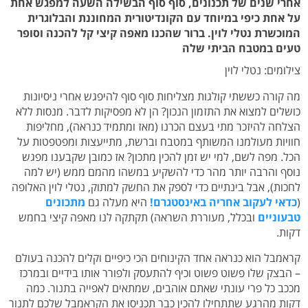
אחרי שנים של תכנונים, סוף סוף הבשילה השעה למפגש אחת
על אחת כיפי במיוחד עם הקונדיטורית המחוננת והבלוגרית
המוכשרת נטלי לוין. ברור שהכנו מאפה קיצי קל להכנה וסופר
טעים במטבח הביתי שלה
צילומים: נטלי לוין
מה קורה כששתי קולגות מצליחות סוף סוף להיפגש אחרי ניסיונות
כושלים למצוא את התזמון הנכון? הן לא מפסיקות לדבר. מנסות ללא
הצלחה להיזכר מתי בעצם הכרנו (מאז ומתמיד כנראה), מחליפות
חוויות מעולמנו המשותף במטבח וברשת, מתייעצות ומפטפטות על
הכל. מפה לשם, למי יש זמן להכין מתכון? אז כמובן שקבענו מפגש
נוסף והרבה יותר מהר כדי להשקיע במשהו מהמם ממש (יש למה
לחכות), אבל בינתיים כדי לספק את החשק למתוק, נטלי לוין האלופה
(
כדאי לעקוב אחריה באינסטגרם!
היא מעלה גם
מתכונים
טבעוניים
ובכלל, מעוררת השראה) תקתקה לנו מאפה קיצי בחמש
דקות.
קראמבל הוא כנראה אחד הקינוחים הכי כיפיים וקלים להכנה בעולם
– הבצק שלו פשוט פשוט וכיף להתעסק ולפורר אותו בידיים ובמרכז
מככב כל פרי עונתי שאתם אוהבים, שמתאים לאפייה בתנור. כמה
דקות מהרגע שתתחילו להכין כבר תכניסו את הקראמבל שלכם לתנור