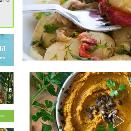
אני מא
אחר