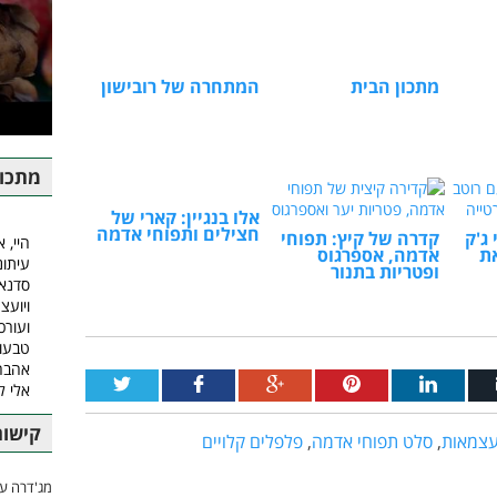
מתכון הבית
המתחרה של רובישון
מתכונ
אלו בנגיין: קארי של
חצילים ותפוחי אדמה
ג'ק
קדרה של קיץ: תפוחי
היי, א
ת
אדמה, אספרגוס
עיתונ
ופטריות בתנור
סדנאו
ויועצ
ועורכ
טבעונ
אהבה.
אלי 
קישור
עצמאות
,
סלט תפוחי אדמה
,
פלפלים קלויים
מג'דרה עם