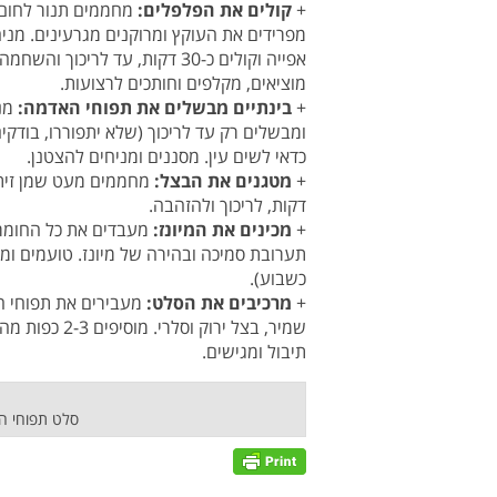
+
קולים את הפלפלים:
מפרידים את העוקץ ומרוקנים מגרעינים. מני
מוציאים, מקלפים וחותכים לרצועות.
+
בינתיים מבשלים את תפוחי האדמה:
מני
ומבשלים רק עד לריכוך (שלא יתפוררו, בודקי
כדאי לשים עין. מסננים ומניחים להצטנן.
+
מטגנים את הבצל:
דקות, לריכוך ולהזהבה.
+
מכינים את המיונז:
מעבדים את כל החומרי
תערובת סמיכה ובהירה של מיונז. טועמים ו
כשבוע).
+
מרכיבים את הסלט:
מעבירים את תפוחי הא
שמיר, בצל ירו
תיבול ומגישים.
סלט תפוחי ה