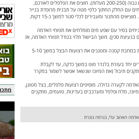
מחממים תנור לחום גבוה (200-250 מעלות). חוצים את הפלפלים לאורכם,
חים עם החלק החתוך כלפי מטה על תבנית מרופדת בנייר
אפייה וקולים כ-30 דקות, עד לריכוך והשחמה. מוציאים מהתנור ומעבירים לכלי סגור למשך כ-15 דקות.
חים בסיר עם שפע מים מומלחים את תפוחי האדמה
ם בנעיצת סכין). משך הבישול תלוי בגודל תפוחי האדמה, אז
מחממים מעט שמן זית במחבת קטנה ומטגנים את רצועות הבצל במשך 5-10
ם יחד בעזרת בלנדר מוט במשך כדקה, עד לקבלת
מתקנים תיבול (את המיונז שנשאר אפשר לשמור במקרר
דמה לקערה גדולה. מוסיפים רצועות פלפלים, בצל מטוגן,
מתכוני
ק וסלרי. מוסיפים 2-3 כפות מהמיונז, מלח ופלפל ומערבבים בעדינות. טועמים, מתקנים
אדמה האהוב עלי, בגרסה בוגרת