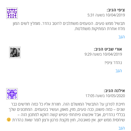
ציפי
הגיב:
10/04/2019 בשעה 5:31
תבשיל ממש טעים. הטעמים משתלבים לרוטב נהדר. מומלץ לשים המון
מלח אחרת המתיקות משתלטת.
הגב
אורי שביט
הגיב:
10/04/2019 בשעה 9:29
נהדר ציפי!
הגב
אילנה
הגיב:
10/05/2020 בשעה 17:05
חייבת לפרגן על התבשיל המושלם הזה. חוזרת אליו כל כמה חודשים כבר
שנים – כמה פשוט, ככה טעים, מזין, מאוזן, ועשיר בטעמים. המתכונים שלך
בכללי נהדרים, אבל איכשהו פיתחתי פטיש קשה דווקא למתכון הזה –
שיחסית ממש ישן. אין פואנטה, חוץ מקצת פרגון ורצון לומר שאת נהדרת
הגב