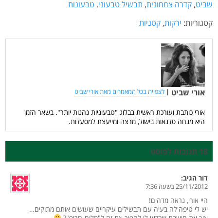
שביט
,
קדרה צמחונית
,
תבשיל טבעוני
,
טבעונות
קטגוריות:
ירקות
,
קטניות
אורי שביט
|
לצפייה בכל המאמרים מאת אורי שביט
אורי כותבת ועורכת ראשית בבלוג "טבעוניות נהנות יותר". בשאר הזמן
היא מנחה סדנאות בישול, מרצה ומייעצת למסעדות.
18 תגובות לפוסט
דור
הגיב:
25/11/2012 בשעה 7:36
היי אורי, נראה מדהים!
יש לי טיפה'לה בעיה עם תבשילים עיקריים שעושים אותם מתוקים…
איך את חושבת שכדאי לי להפוך את זה ל"מלוח-חריף"?