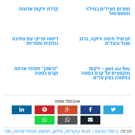
מפרום חצילים במילוי
קדרת ירקות אדומה
חומוס-פול
תבשיל חיטה ירוקה, כרוב
ריזוטו פריקי עם טחינה
סגול ובצלים
גולמית ופטריות
pot au feu – ירקות
"גראטן" תפוחי אדמה
מוקפצים על קרם בטטה
וקרם בטטה
במעטה בצק עלים
אהבתם? שתפו
תגיות:
בישול טבעוני
,
מנות עיקריות
,
סילאן
,
חומוס
,
תפוחי אדמה
,
אורי