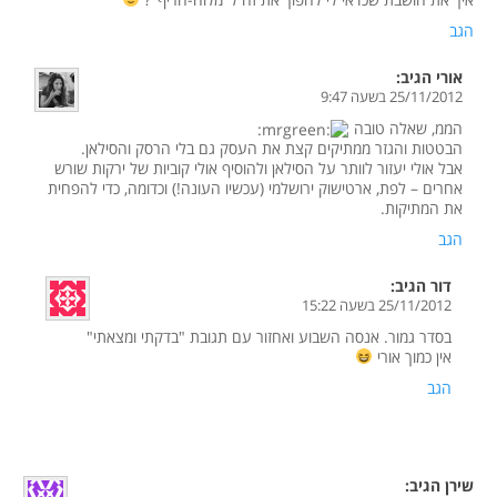
הגב
אורי
הגיב:
25/11/2012 בשעה 9:47
הממ, שאלה טובה
הבטטות והגזר ממתיקים קצת את העסק גם בלי הרסק והסילאן.
אבל אולי יעזור לוותר על הסילאן ולהוסיף אולי קוביות של ירקות שורש
אחרים – לפת, ארטישוק ירושלמי (עכשיו העונה!) וכדומה, כדי להפחית
את המתיקות.
הגב
דור
הגיב:
25/11/2012 בשעה 15:22
בסדר גמור. אנסה השבוע ואחזור עם תגובת "בדקתי ומצאתי"
אין כמוך אורי
הגב
שירן
הגיב: