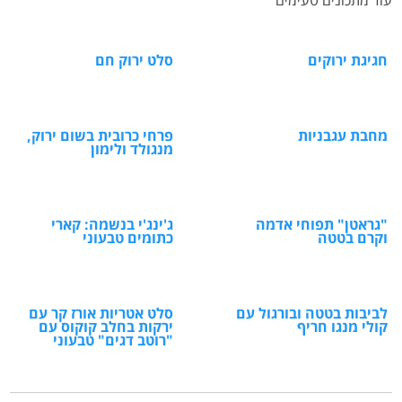
חגיגת ירוקים
סלט ירוק חם
מחבת עגבניות
פרחי כרובית בשום ירוק,
מנגולד ולימון
"גראטן" תפוחי אדמה
ג'ינג'י בנשמה: קארי
וקרם בטטה
כתומים טבעוני
לביבות בטטה ובורגול עם
סלט אטריות אורז קר עם
קולי מנגו חריף
ירקות בחלב קוקוס עם
"רוטב דגים" טבעוני