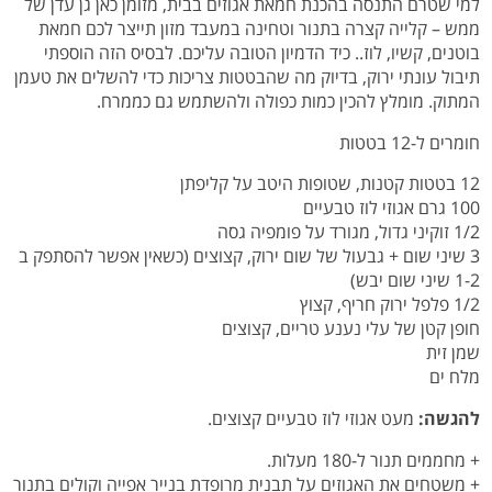
למי שטרם התנסה בהכנת חמאת אגוזים בבית, מזומן כאן גן עדן של
ממש – קלייה קצרה בתנור וטחינה במעבד מזון תייצר לכם חמאת
בוטנים, קשיו, לוז.. כיד הדמיון הטובה עליכם. לבסיס הזה הוספתי
תיבול עונתי ירוק, בדיוק מה שהבטטות צריכות כדי להשלים את טעמן
המתוק. מומלץ להכין כמות כפולה ולהשתמש גם כממרח.
חומרים ל-12 בטטות
12 בטטות קטנות, שטופות היטב על קליפתן
100 גרם אגוזי לוז טבעיים
1/2 זוקיני גדול, מגורד על פומפיה גסה
3 שיני שום + גבעול של שום ירוק, קצוצים (כשאין אפשר להסתפק ב
1-2 שיני שום יבש)
1/2 פלפל ירוק חריף, קצוץ
חופן קטן של עלי נענע טריים, קצוצים
שמן זית
מלח ים
להגשה:
מעט אגוזי לוז טבעיים קצוצים.
+ מחממים תנור ל-180 מעלות.
+ משטחים את האגוזים על תבנית מרופדת בנייר אפייה וקולים בתנור