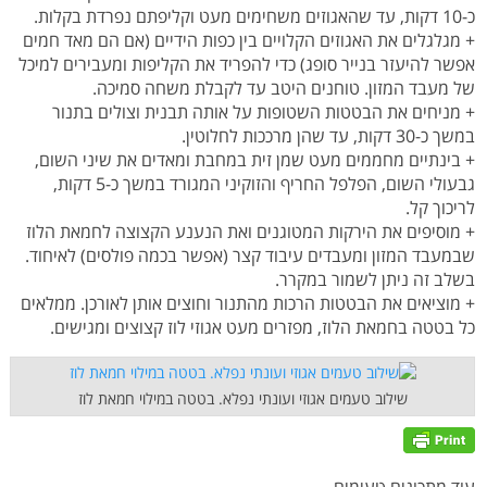
כ-10 דקות, עד שהאגוזים משחימים מעט וקליפתם נפרדת בקלות.
+ מגלגלים את האגוזים הקלויים בין כפות הידיים (אם הם מאד חמים
אפשר להיעזר בנייר סופג) כדי להפריד את הקליפות ומעבירים למיכל
של מעבד המזון. טוחנים היטב עד לקבלת משחה סמיכה.
+ מניחים את הבטטות השטופות על אותה תבנית וצולים בתנור
במשך כ-30 דקות, עד שהן מרככות לחלוטין.
+ בינתיים מחממים מעט שמן זית במחבת ומאדים את שיני השום,
גבעולי השום, הפלפל החריף והזוקיני המגורד במשך כ-5 דקות,
לריכוך קל.
+ מוסיפים את הירקות המטוגנים ואת הנענע הקצוצה לחמאת הלוז
שבמעבד המזון ומעבדים עיבוד קצר (אפשר בכמה פולסים) לאיחוד.
בשלב זה ניתן לשמור במקרר.
+ מוציאים את הבטטות הרכות מהתנור וחוצים אותן לאורכן. ממלאים
כל בטטה בחמאת הלוז, מפזרים מעט אגוזי לוז קצוצים ומגישים.
שילוב טעמים אגוזי ועונתי נפלא. בטטה במילוי חמאת לוז
עוד מתכונים טעימים