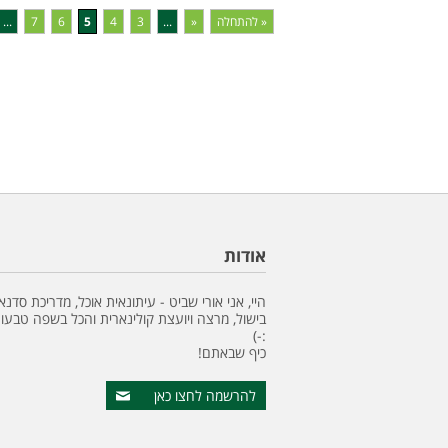
« להתחלה
«
...
3
4
5
6
7
...
אודות
היי, אני אורי שביט - עיתונאית אוכל, מדריכת סדנא
בישול, מרצה ויועצת קולינארית והכל בשפה טבעונ
:-)
כיף שבאתם!
להרשמה לחצו כאן