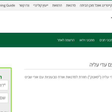
קייטרינג ואוכל מוכן הביתה
סדנאות
הרצאות
ייעוץ קולינרי
צרו קשר
ining Guide
כוני חגים
מתכוני וידאו
הרשמה לאתר
ם עדי עליה
ר
 עליה ("סאנוק") חוזרת לסדנאות אורח טבעוניות עם אורי שביט