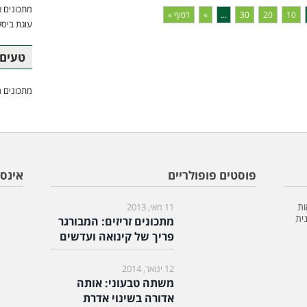
מתכונים א
10
20
30
...
»
לסוף »
עוגת ביסק
טעים 
מתכונים מ
פוסטים פופולריים
אינס
ות
11 מאי, 2013
ית
מתכונים זריזים: המבורגר
פריך של קינואה ועדשים
12 ינואר, 2014
משתה טבעוני: אותה
אדורה בשינוי אדרת