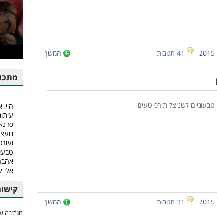
41 תגובות
המשך
מתכונ
 טבעוניים לשניצל תירס טעים
היי, א
עיתונ
סדנאו
ויועצ
ועורכ
טבעונ
אהבה.
אלי 
קישור
31 תגובות
המשך
מג'דרה עם