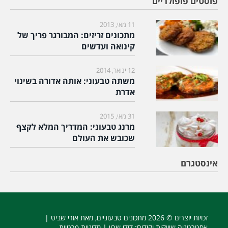
פוסטים פופולריים
11 מאי, 2013
מתכונים זריזים: המבורגר פריך של
קינואה ועדשים
12 ינואר, 2014
משתה טבעוני: אותה אדורה בשינוי
אדרת
31 מאי, 2015
מרנג טבעוני: המדריך המלא לקצף
שכובש את העולם
אינסטגרם
זכויות יוצרים © 2026
מתכונים טבעוניים
, מאת אורי שביט |
אסטרטגיה שיווקית וקידום
: דודי שרון |
מדיניות פרטיות