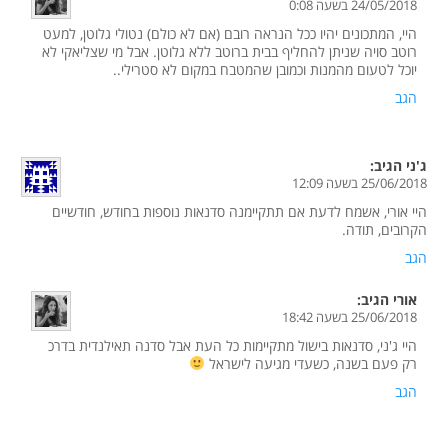
24/05/2018 בשעה 0:08
היי, המתכונים יהיו ככל הנראה רובם (אם לא כולם) נטולי גלוטן, למעט
רוטב סויה שניתן להחליף בבית ברוטב ללא גלוטן. אבל מי שצליאקי לא
יוכל לטעום מהמנות וכמובן שהמטבח במקום לא סטרילי..
הגב
ג'ני
הגיב:
25/06/2018 בשעה 12:09
היי אורי, אשמח לדעת אם תתקיימנה סדנאות נוספות בחודש, חודשיים
הקרובים, תודה.
הגב
אורי
הגיב:
25/06/2018 בשעה 18:42
היי ג'ני, סדנאות בישול מתקיימות כל העת אבל סדנה תאילנדית בדרכ
רק פעם בשנה, כשעדי מגיעה לישראל
הגב