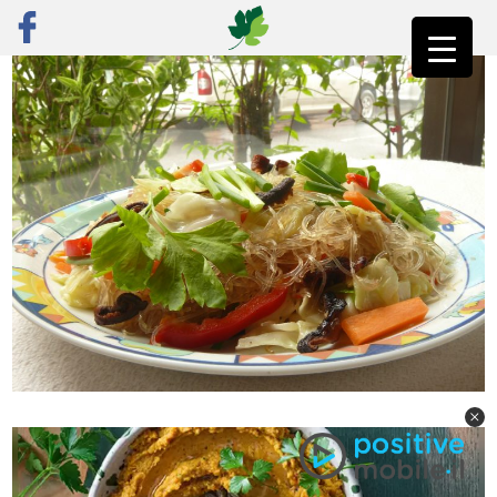
ראשי
»
פוסט נבחר
»
סדנת בישול תאי עם עדי עליה ואורי שביט