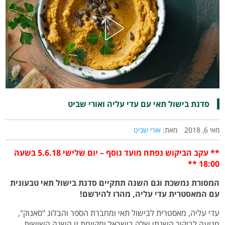
סדנת בישול תאי עם עדי עליה ואורי שביט
מאי 6, 2018
מאת:
אורי שביט
** עקב הביקוש נפתח מועד נוסף – יום שלישי 5.6.18 בשעה
18:00 **
המסורת נמשכת וגם השנה תתקיים סדנת בישול תאי טבעונית
עם המאסטרית עדי עליה, מהרו להירשם!
עדי עליה, מאסטרית לבישול תאי ומחברת הספר והבלוג "סאנוק",
מגיעה לביקור השנתי שלה בישראל ומקיימת זו השנה השישית