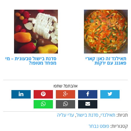
תאילנד זה כאן: קארי
סדנת בישול טבעונית – מי
פאננג עם ירקות
מפחד מטופו?
אהבתם? שתפו
תגיות:
תאילנדי
,
סדנת בישול
,
עדי עליה
קטגוריות:
פוסט נבחר