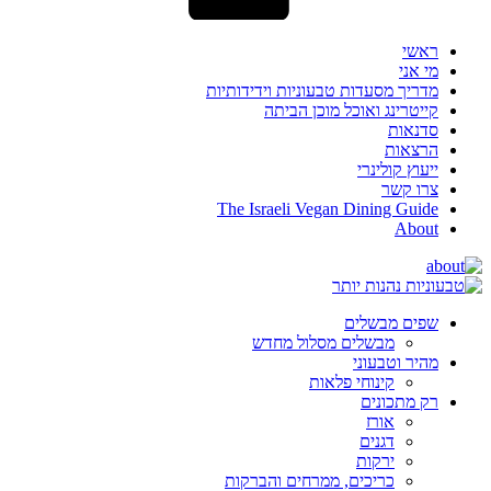
ראשי
מי אני
מדריך מסעדות טבעוניות וידידותיות
קייטרינג ואוכל מוכן הביתה
סדנאות
הרצאות
ייעוץ קולינרי
צרו קשר
The Israeli Vegan Dining Guide
About
שפים מבשלים
מבשלים מסלול מחדש
מהיר וטבעוני
קינוחי פלאות
רק מתכונים
אורז
דגנים
ירקות
כריכים, ממרחים והברקות