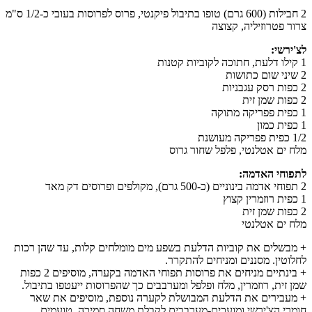
2 חבילות (600 גרם) טופו בתיבול פיקנטי, פרוס לפרוסות בעובי כ-1/2 ס"מ
צרור פטרוזיליה, קצוצה
לצ'ירשי:
1 קילו דלעת, חתוכה לקוביות קטנות
2 שיני שום כתושות
2 כפות רסק עגבניות
2 כפות שמן זית
1 כפית פפריקה מתוקה
1 כפית כמון
1/2 כפית פפריקה מעושנת
מלח ים אטלנטי, פלפל שחור גרוס
לתפוחי האדמה:
2 תפוחי אדמה בינוניים (כ-500 גרם), מקולפים ופרוסים דק מאד
1 כפית רוזמרין קצוץ
2 כפות שמן זית
מלח ים אטלנטי
+ מבשלים את קוביות הדלעת בשפע מים מומלחים קלות, עד שהן רכות
לחלוטין. מסננים ומניחים להתקרר.
+ בינתיים מניחים את פרוסות תפוחי האדמה בקערה, מוסיפים 2 כפות
שמן זית, רוזמרין, מלח ופלפל ומערבבים כך שהפרוסות ייעטפו בתיבול.
+ מעבירים את הדלעת המבושלת לקערה נוספת, מוסיפים את שאר
חומרי הצ'ירשי ומועכים-מערבבים לקבלת משחה סמיכה. טועמים