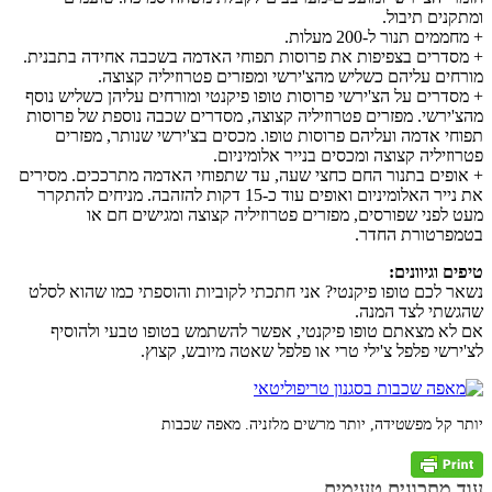
ומתקנים תיבול.
+ מחממים תנור ל-200 מעלות.
+ מסדרים בצפיפות את פרוסות תפוחי האדמה בשכבה אחידה בתבנית.
מורחים עליהם כשליש מהצ'ירשי ומפזרים פטרוזיליה קצוצה.
+ מסדרים על הצ'ירשי פרוסות טופו פיקנטי ומורחים עליהן כשליש נוסף
מהצ'ירשי. מפזרים פטרוזיליה קצוצה, מסדרים שכבה נוספת של פרוסות
תפוחי אדמה ועליהם פרוסות טופו. מכסים בצ'ירשי שנותר, מפזרים
פטרוזיליה קצוצה ומכסים בנייר אלומיניום.
+ אופים בתנור החם כחצי שעה, עד שתפוחי האדמה מתרככים. מסירים
את נייר האלומיניום ואופים עוד כ-15 דקות להזהבה. מניחים להתקרר
מעט לפני שפורסים, מפזרים פטרוזיליה קצוצה ומגישים חם או
בטמפרטורת החדר.
טיפים וגיוונים:
נשאר לכם טופו פיקנטי? אני חתכתי לקוביות והוספתי כמו שהוא לסלט
שהגשתי לצד המנה.
אם לא מצאתם טופו פיקנטי, אפשר להשתמש בטופו טבעי ולהוסיף
לצ'ירשי פלפל צ'ילי טרי או פלפל שאטה מיובש, קצוץ.
יותר קל מפשטידה, יותר מרשים מלזניה. מאפה שכבות
עוד מתכונים טעימים