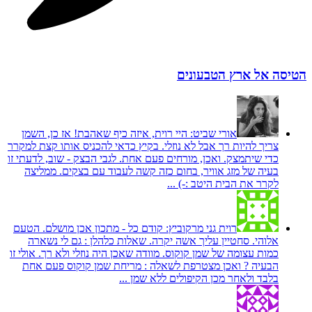
הטיסה אל ארץ הטבעונים
אורי שביט:
היי רוית, איזה כיף שאהבת! אז כן, השמן
צריך להיות רך אבל לא נוזלי. בקיץ כדאי להכניס אותו קצת למקרר
כדי שיתמצק. ואכן, מורחים פעם אחת. לגבי הבצק - שוב, לדעתי זו
בעיה של מזג אוויר, בחום כזה קשה לעבוד עם בצקים. ממליצה
לקרר את הבית היטב :-) ...
רוית גני מרקוביץ:
קודם כל - מתכון אכן מושלם. הטעם
אלוהי. סחטיין עליך אשה יקרה. שאלות כלהלן : גם לי נשארה
כמות עצומה של שמן קוקוס. מוודה שאכן היה נוזלי ולא רך. אולי זו
הבעיה ? ואכן מצטרפת לשאלה : מריחת שמן קוקוס פעם אחת
בלבד ולאחר מכן הקיפולים ללא שמן ...