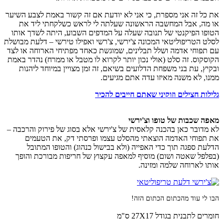
את כל זה אני מספרת, כי אני לא יודעת אם זה קשור באמת לצבע השיער
או מה, אבל המחשבה הראשונה שעלתה לי לראש כשלקחתי ליד את
הטופו הפיקנטי של תנובה שעלה על המדפים השבוע, היתה לשדך אותו
לסלט הטריפוליטאי המכונה צ'ירשי, צ'רשי ואפילו טירשי – דלעת מבושלת
עם תפוחי אדמה ושלל תבלינים, שמוגשת כאחד מפתיחי הארוחה או לצד
הקוסקוס. זה סלט (אולי נכון יותר לקרוא לו מטבל או ממרח) נהדר באמת
ובקיץ, עת בני משפחת הדלועים בשיאם, זה זמן מצויין במיוחד ליהנות
ממנו, לא משנה מאיזו עדה אתם מגיעים.
גלילות חצילים וזוקיני שאתם חייבים להכיר
מאפה שכבות של טופו וצ'ירשי
לא מדובר כאן בהכנה קלאסית של צ'ירשי אלא בסוג של פירוק והרכבה –
את תפוחי האדמה הוצאתי מהסלט עצמו ופרסתי דק, את הטעמים
הדלעת ספגה תוך כדי האפייה (ולא בבישול כנהוג) והטופו המתובל
(בפלפל שאטה ושום) מוסיף למאפה עקצוץ של חריפות מבורכת והופך
אותו לארוחה שלמה ומזינה.
הבו לי עוד מהכתום הכתום הזה!
חומרים לתבנית בגודל 27X17 ס"מ