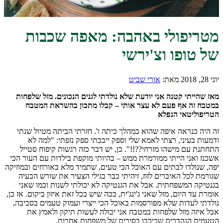
מטריפולי באהבה: מאפה שכבות
של טופו וצ'ירשי
יוני 28, 2018
מאת:
אורי שביט
מאז שהייתי קטנה אני יודעת שלא נולדתי לגנים הנכונים. מזל שלפחות
במטבח זה אף פעם לא עצר אותי – קבלו מתכון בהשראת המטבח
הטריפוליטאי הנפלא
זה היה כנראה איפה שהוא במהלך כיתה ו'. חזרתי הביתה מטיול שנתי
ודמעות בעיני, רצתי לאמא שלי וספק ייבבתי ספק נזפתי: "למה לא
התחתנת עם מישהו מזרחי??!!". כן, יש דבר כזה רגשות קיפוח סטייל
אשכנז ואני הייתי ממורמרת ממש – בהיותי מוקפת בילדות עם העור הכי
יפה, שנולדו לבתים עם האוכל הכי טעים, שתמיד מלא באורחים ובמוזיקה
שגורמת לכל האיברים לזוז, זיהיתי כבר בגילי הצעיר את שורש הבעיה
בגנטיקה המשפחתית. אבל את הגנטיקה לא יכולתי לשנות וכמו שאני
אומרת עד היום, מזל שאני ג'ינג'ית, ככה שיש בכל זאת איזון ביקום. אז כן,
נולדתי לעדות שלא מפורסמות באוכל הכי ייצרי ועמוק טעמים בסביבה,
אבל איזה מזל שלפחות במטבח אני יכולה לעשות תיקון ולאמץ את
הטעמים הנהדרים שכיכבו בסירים של משפחות אחרות.