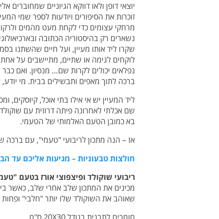
יוצאי דופן ולאו דווקא הגיוניים שמחוברים אלי
זוכרות את הסיפורים ויודעות לספר שמי המעי
מרחקי עצומים כדי לקחת מעט מהמים ולרקוח
נשארים רק בהיסטוריה הכתובה ובארכיאולוג
שקרו ליד אותו מעיין, ועל חיים שהשתנו בסמ
לוקחים לגימה או שתיים, מתיישבים על אחת 
נפלאים יכולים לקרות שם… מנסיון. ואם כבר 
ברכה לתוך מאפים ותבשילים בבית. מי יודע, א
ליד המעיין יש אי אילו בתי אוכל, קיוסקים,
שם אכלתי לאחרונה פיתה דרוזית עם שוקולד למ
בא כמובן הטעם האלמותי של הטעמי.
אז – הנה מתכון לריבועי "טעמי", עם ברכה של
חולצות טבעוניות – מגיעות אליכם עד הבי
ריבועי שוקולד ופיצפוצי אורז בטעם "טעמ
מכינים את המתכון שלב אחרי שלב, כאשר בי
שאוהב את השוקולד שלו יותר "חלבי" ופחות מריר, יכול
חומרים לתבנית בגודל 20X30 ס"מ