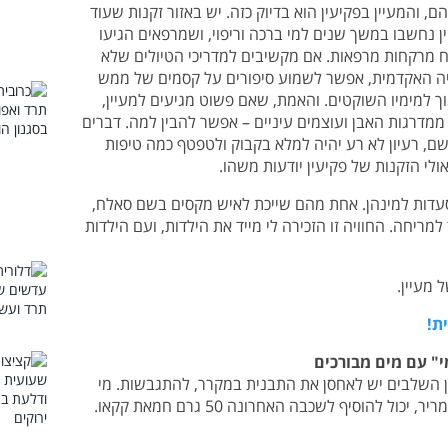
הם, והמעיין בפקיעין הוא בדיוק כזה. יש באזור זקנות שעוד
ין נחשבו במשך שנים למי ברכה וריפוי, ושמרפאים הגיעו
 מרקחות מרפאות. אם מקשיבים למדריכי הטיולים שלא
יה האקדמית, אפשר לשמוע סיפורים על קסמים של ממש
וך למימיו השוקטים. והאמת, שאם פשוט מגיעים למעיין,
ממדרגות האבן ועוצמים עיניים – אפשר להבין למה. דברים
שם, רעיון לא רע יהיה למלא בקבוק ולטפטף כמה טיפות
ולי הזקנות של פקיעין יודעות משהו.
 ומסעדות למינהן. אחת מהם שייכת לאיש מקסים בשם סאלח,
ריחה. החוויה זו הזכירה לי מייד את הילדות, ועם הילדות
 מעיין.
ת!
י" עם מים מבורכים
ן השלבים יש לאחסן את התבנית במקרר, להתגבשות. מי
 להוסיף לשכבה האחרונה 50 גרם חמאת קקאו.