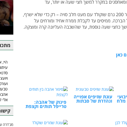
מאחסנים במקרר למשך חצי שעה או יותר, עד
מניחים בסיר 200 גרם שוקולד עם מעט חלב סויה – רק כדי שלא ישרף,
ל הברכה. ממיסים עד לקבלת ממרח אחיד ומורחים על
ך כחצי שעה נוספת, עד שהשכבה העליונה קרה ומוצקה.
מתכונ
ם כאן
היי, א
עיתונ
סדנאו
ויועצ
ועורכ
טבעונ
אהבה.
בועי
עוגת שזיפים אפוייה
אלי 
 מלח
ונהדרת של סבתות
פינוק של אהבה:
טרייפל תותים וקצפת
קישור
מג'דרה עם