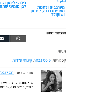
ריבועי לימון ושו
לבן מזמיני שמח
מערבבים ולתנור:
מאפינס בננה, קינמון
ושוקולד
אהבתם? שתפו
תגיות:
קטגוריות:
פוסט נבחר
,
קינוחי פלאות
אורי שביט
|
לצפייה בכל 
אורי כותבת ועורכת ראשית
בישול, מרצה ומייעצת למס