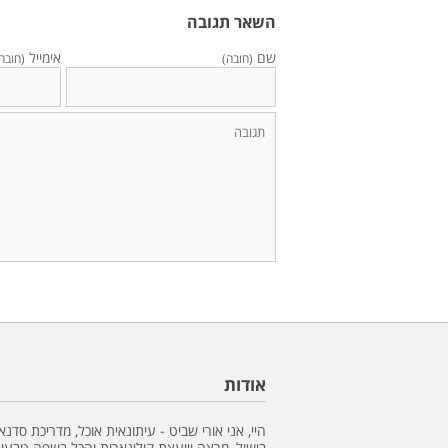
השאר תגובה
שם
אימייל
(חובה)
(חובה
אודות
היי, אני אורי שביט - עיתונאית אוכל, מדריכת סדנא
בישול, מרצה ויועצת קולינארית והכל בשפה טבעונ