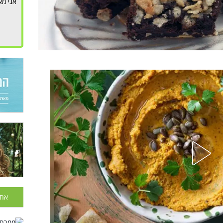
אני מא
אחר