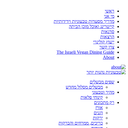
ראשי
מי אני
מדריך מסעדות טבעוניות וידידותיות
קייטרינג ואוכל מוכן הביתה
סדנאות
הרצאות
ייעוץ קולינרי
צרו קשר
The Israeli Vegan Dining Guide
About
שפים מבשלים
מבשלים מסלול מחדש
מהיר וטבעוני
קינוחי פלאות
רק מתכונים
אורז
דגנים
ירקות
כריכים, ממרחים והברקות