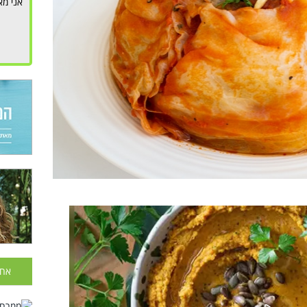
אני מא
אחר