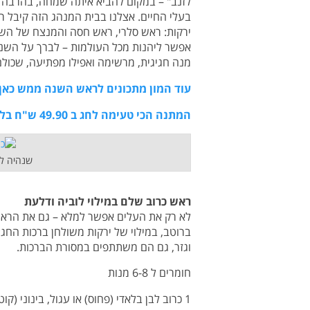
לזנב" – במקום להביא איתה שמחה, בהרבה 
בעלי החיים. אצלנו בבית המנהג הזה קיבל ר
ירקות: ראש סלרי, ראש חסה והמנצח של השול
אפשר ליהנות מכל העולמות – לברך על הש
מנה חגיגית, מרשימה ואפילו מפתיעה, שכול
עוד המון מתכונים לראש השנה ממש כאן
המתנה הכי טעימה לחג ב 49.90 ש"ח בלבד!
שנהיה לר
ראש כרוב שלם במילוי לוביה ודלעת
לא רק את העלים אפשר למלא – גם את הראש
ברוטב, במילוי של ירקות משולחן ברכות החג:
וגזר, גם הם משתתפים במסורת הברכות.
חומרים ל 6-8 מנות
1 כרוב לבן בלאדי (פחוס) או עגול, בינוני (קוטר כ-16 ס"מ)