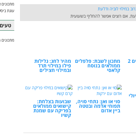
מתכונים א
עוגת ביסק
ודלעת. אם רוצים אפשר להחליף בשעועית
טעים 
מתכונים מ
 2
מתכון לשבת: פלפלים
מהיר לחג: גלילות
ממולאים בנוסח
פילו במילוי תרד
קלאסי
ובמילוי חצילים
ולי
סוי או ואן: נתחי סויה,
שבועות בצלחת:
תפוחי אדמה ובטטה
קישואים ממולאים
ביין אדום
בפריקה עם שמנת
קשיו