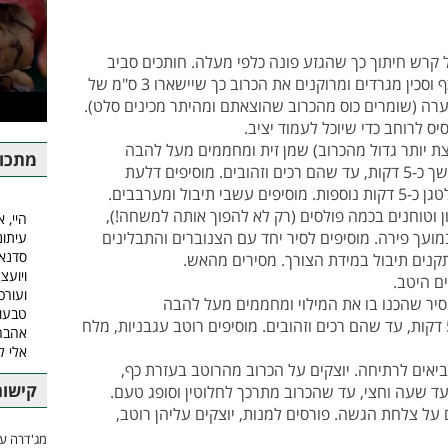
קרש חיתוך כך שהגזע פונה כלפי מעלה. חותכים סביב
חרוט בסכין גדולה ומחלצים החוצה. בעזרת כף וסכין מגרדים ומרוקנים את הכרוב כך שיישארו 3 ס"מ של
קערה (שומרים כוס מהכרוב שהוצאתם ומהיתר מכינים סלט).
ס לרוחב כדי שיוכל לעמוד יציב.
קצת יותר גדול מהכרוב) שמן זית ומחממים מעל להבה
מתכונ
בינונית-גבוהה. מטגנים את הבצל והשום במשך כ-5 דקות, עד שהם רכים וזהובים. מוסיפים דלעת
ל ומערבבים.
 וטוחנים בכמה פולסים (רק לא להפוך אותה למשחה!),
היי, א
ועך פירה. מוסיפים לסיר יחד עם הצנוברים והתבלינים
עיתונ
סדנאו
ויועצ
ם היטב.
ועורכ
 סיר שהכנו בו את המילוי ומחממים מעל להבה
טבעונ
בינונית-גבוהה. מטגנים את הבצל והשום כ-5 דקות, עד שהם רכים וזהובים. מוסיפים רוטב עגבניות, מלח
אהבה.
אלי 
יאים לרתיחה. יוצקים על הכרוב מהרוטב בעזרת כף,
קישור
 שעה וחצי, עד שהכרוב מתרכך לחלוטין וסופג טעם.
 על צלחת הגשה. פורסים למנות, יוצקים עליהן רוטב,
מג'דרה עם