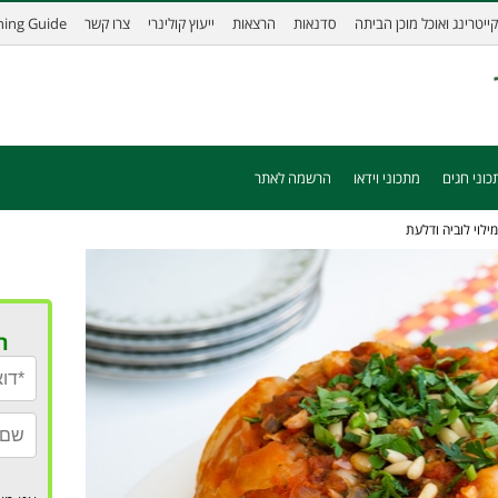
קייטרינג ואוכל מוכן הביתה
סדנאות
הרצאות
ייעוץ קולינרי
צרו קשר
ining Guide
כוני חגים
מתכוני וידאו
הרשמה לאתר
לוי לוביה ודלעת
ר