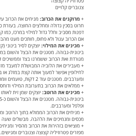
פטרוזיליה קצוצה
צנוברים קלויים
+
מרוקנים את הכרוב:
מניחים את הכרוב על 
דפנות מסביב וחלל גדול למילוי במרכז, כמו 
אם הכרוב עגול ולא פחוס, חותכים מעט מהבסי
+
מכינים את המילוי:
יוצקים לסיר בינוני (
מגורדת ואת הכרוב ששמרנו בצד וממשיכים לטגן כ-5 דקות נוספות. מוסיפים עשבי תיבו
+ מעבירים את הלוביה המבושלת למעבד מזון
לחילופין אפשר למעוך אותה קצת במזלג או במ
ומערבבים. מטגנים עוד 2 דקות, טועמים וומתקנים תיבול במידת הצורך. מסירים מהאש.
+ ממלאים את הכרוב בתערובת המילוי ודוחסי
+
מכינים את הרוטב:
יוצקים שמן זית לאותו
ופלפל ומערבבים.
+ מניחים את הכרוב הממולא בתוך הרוטב ומב
מכסים ומנמיכים את הלהבה. מבשלים שעה עד
+ מוציאים בזהירות את הכרוב מהסיר ומניחים
מפזרים פטרוזיליה קצוצה וצנוברים ומגישים.