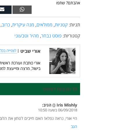
אהבתם? שתפו
תגיות:
קטניות
,
ממולאים
,
מנה עיקרית
,
כרוב
,
קטגוריות:
פוסט נבחר
,
מהיר וטבעוני
אורי שביט
|
לצפייה בכל 
אורי כותבת ועורכת ראשית
בישול, מרצה ומייעצת למס
10 תגובות לפוסט
Iris Mishly ()
הגיב:
06/09/2018 בשעה 10:50
היי אורי, נראה נפלא! האם חייבים לטחון את הל
הגב