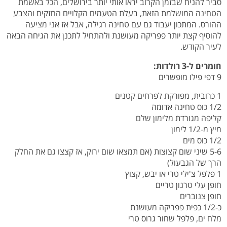
סביר להניח שבזמן הקרוב יראו אותי יותר בירושלים, הכל באשמת
הטחינה המושלמת הזאת, בעלת הטעמים הקלויים החזקים והצבע
ההורס. המתכון יעבוד גם עם טחינה רגילה, אבל אז אני מציעה
להוסיף קצת יותר פפריקה מעושנת ולהתחיל לתכנן את הגיחה הבאה
לעיר הקודש.
חומרים ל-3 רולדות:
9 דפי פילו מופשרים
1 כרובית, מפורקת לפרחים קטנים
1/2 כוס טחינה אדומה
קליפה מגורדת מלימון שלם
מיץ מ-1/2 לימון
1/2 כוס מים
5-6 שיני שום קצוצות (אם תמצאו שום ירוק, אז קצצו גם את החלק
הרך של הגבעול)
1 פלפל צ'ילי טרי או יבש, קצוץ
חופן עלי טרגון טריים
חופן צנוברים
כ-1/2 כפית פפריקה מעושנת
מלח ים, פלפל שחור גרוס טרי