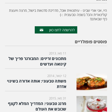
היי, אני אורי שביט - עיתונאית אוכל, מדריכת סדנאות בישול, מרצה ויועצת
קולינארית והכל בשפה טבעונית :-)
כיף שבאתם!
להרשמה לחצו כאן
פוסטים פופולריים
11 מאי, 2013
מתכונים זריזים: המבורגר פריך של
קינואה ועדשים
12 ינואר, 2014
משתה טבעוני: אותה אדורה בשינוי
אדרת
31 מאי, 2015
מרנג טבעוני: המדריך המלא לקצף
שכובש את העולם