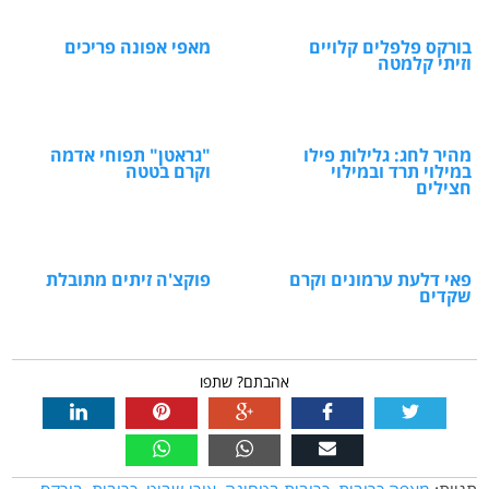
בורקס פלפלים קלויים
מאפי אפונה פריכים
וזיתי קלמטה
מהיר לחג: גלילות פילו
"גראטן" תפוחי אדמה
במילוי תרד ובמילוי
וקרם בטטה
חצילים
פאי דלעת ערמונים וקרם
פוקצ'ה זיתים מתובלת
שקדים
אהבתם? שתפו