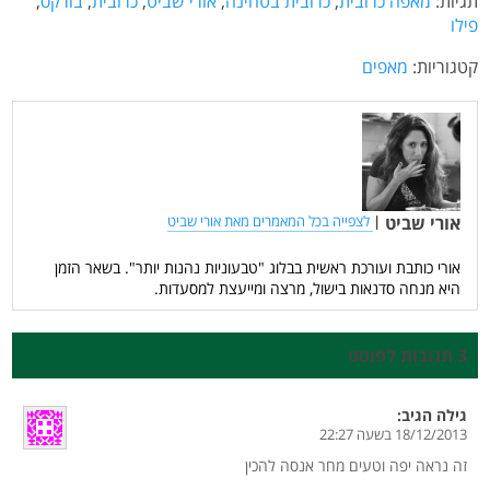
תגיות:
מאפה כרובית
,
כרובית בטחינה
,
אורי שביט
,
כרובית
,
בורקס
,
פילו
קטגוריות:
מאפים
אורי שביט
|
לצפייה בכל המאמרים מאת אורי שביט
אורי כותבת ועורכת ראשית בבלוג "טבעוניות נהנות יותר". בשאר הזמן
היא מנחה סדנאות בישול, מרצה ומייעצת למסעדות.
3 תגובות לפוסט
גילה
הגיב:
18/12/2013 בשעה 22:27
זה נראה יפה וטעים מחר אנסה להכין