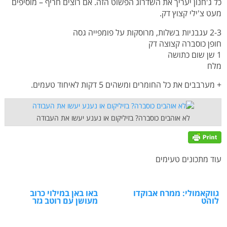
כל ג'חנון יעריך את השדרוג הפשוט הזה. אם רוצים חריף – מוסיפים
מעט צ'ילי קצוץ דק.
2-3 עגבניות בשלות, מרוסקות על פומפייה גסה
חופן כוסברה קצוצה דק
1 שן שום כתושה
מלח
+ מערבבים את כל החומרים ומשהים 5 דקות לאיחוד טעמים.
לא אוהבים כוסברה? בזיליקום או נענע יעשו את העבודה
עוד מתכונים טעימים
גווקאמולי: ממרח אבוקדו
באו באן במילוי כרוב
לוהט
מעושן עם רוטב גזר