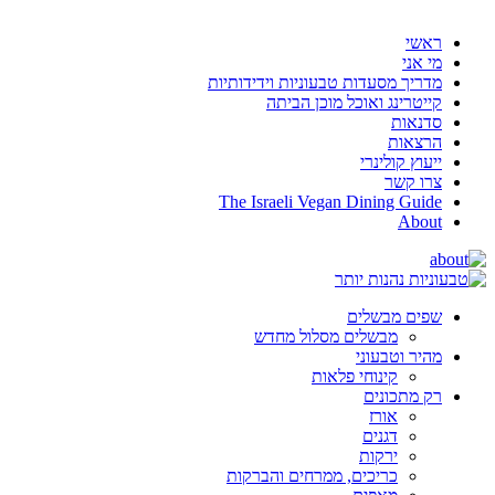
ראשי
מי אני
מדריך מסעדות טבעוניות וידידותיות
קייטרינג ואוכל מוכן הביתה
סדנאות
הרצאות
ייעוץ קולינרי
צרו קשר
The Israeli Vegan Dining Guide
About
שפים מבשלים
מבשלים מסלול מחדש
מהיר וטבעוני
קינוחי פלאות
רק מתכונים
אורז
דגנים
ירקות
כריכים, ממרחים והברקות