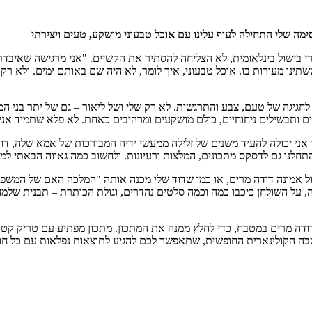
ה שלי התחילה לעוף עלינו עם אוכל טבעוני מושקע, טעים ויצירתי
רי בישול בינלאומית, לא הצליחה להסתיר את הקשיים. "אני מרגישה שאיבדתי
תינו מעורות בו. אוכל טבעוני, איך לומר, לא היה שם באותם ימים. ולא רק
גיגה של טעם, צבע והתרגשות. לא רק שלי ושל ליאור – גם של יתר בני המ
נים ותבשילים ניחוחיים, כולם מושקעים ומרהיבים כאחת. לא פלא שתמיד 
ני יכולה להעיד משנים של זלילה ממעשי ידיה המבורכות של אמא שלה, דודת
 התחלנו גם לדסקס מתכונים, המלצות ורעיונות. ולחשוב כמה גאווה הבאתי ל
מונה דודה מרים, או כמו שדוד שלי מכנה אותה "המלכה האם של המשפחה".
נה, על השולחן כיכבו כמה וכמה סלטים נהדרים, וגולת הכותרת – תבנית שלמ
דה מרים במטבח, כדי לחלץ ממנה את המתכון. מתכון מפתיע עם טריק קטן,
ה הקולינארית החופשית, שתאפשר לכם להגיע לתוצאות נפלאות עם כל חומר