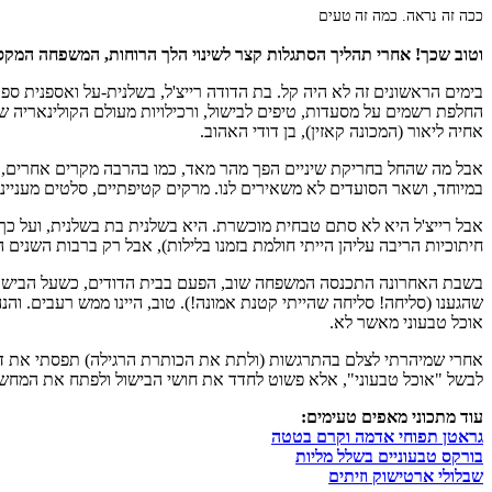
ככה זה נראה. כמה זה טעים
וטוב שכך! אחרי תהליך הסתגלות קצר לשינוי הלך הרוחות, המשפחה המקסימ
בימים הראשונים זה לא היה קל. בת הדודה רייצ'ל, בשלנית-על ואספנית ספ
החלפת רשמים על מסעדות, טיפים לבישול, ורכילויות מעולם הקולינאריה שש
אחיה ליאור (המכונה קאזין), בן דודי האהוב.
אבל מה שהחל בחריקת שיניים הפך מהר מאד, כמו בהרבה מקרים אחרים, לח
במיוחד, ושאר הסועדים לא משאירים לנו. מרקים קטיפתיים, סלטים מעניי
אבל רייצ'ל היא לא סתם טבחית מוכשרת. היא בשלנית בת בשלנית, ועל כך א
חיתוכיות הריבה עליהן הייתי חולמת בזמנו בלילות), אבל רק ברבות השנים
בשבת האחרונה התכנסה המשפחה שוב, הפעם בבית הדודים, כשעל הבישול א
שהגענו (סליחה! סליחה שהייתי קטנת אמונה!). טוב, היינו ממש רעבים. וה
אוכל טבעוני מאשר לא.
אחרי שמיהרתי לצלם בהתרגשות (ולתת את הכותרת הרגילה) תפסתי את דו
לבשל "אוכל טבעוני", אלא פשוט לחדד את חושי הבישול ולפתח את המחשב
עוד מתכוני מאפים טעימים:
גראטן תפוחי אדמה וקרם בטטה
בורקס טבעוניים בשלל מליות
שבלולי ארטישוק וזיתים