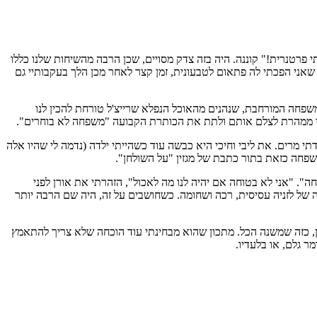
 פרטנרית!" קוננה. היה בזה צדק מסויים, שכן הרבה מהשיחות שלנו כללו
 שאני הפכתי לה פתאום לטבעונית, זמן קצר לאחר מכן הלך בעקבותיי גם
שפחה המורחבת, שנהנים מהאוכל הנפלא שרייצ'ל טורחת להכין לנו
אני ממהרת לצלם אותם ולתת את הכותרת הקבועה "משפחה לא בוחרים".
י מרים. את ליבי וחיכי היא כבשה עוד כשהייתי ילדה (נדמה לי שהיו אלה
משפחה כזאת בתור כתבת של מגזין "על השולחן".
 "אני לא בטוחה אם יהיה לנו מה לאכול", הזהרתי את אורן לפני
ה של לזניה עסיסית, רכה ושחומה. כשחושבים על זה, היה שם הרבה יותר
 כזה שמשנה הכל. מתכון שהוא מבחינתי עוד הוכחה שלא צריך להתאמץ
 גלם, או בלעדיו.