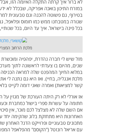
לא ברור איך קרתה התקלה האיומה הזו, אבל
במזרח התיכון בואכה אפריקה, שבכלל לא ידע
בטירוף, גם פשוטה להכנה וגם טבעונית למהדר
שגורה במטבחנו ממש כמו חומוס ופלאפל, גם
בכל פינה בישראל. איך עד היום, בכל שנותיי,
מלכת הרחוב המצרי.
מזל שיש לי חברה נהדרת, יפהפיה ומוכשרת בשם
שנים, מהיום בו צעדתי לראשונה לתוך מערכ
במלוא החיוך המהפנט שלה למראה הכניסה המ
מלכת אנגליה, בחיי). ואז היא גם נתנה לי א
קשר למציאות) ואמרה שאני דומה לקייט בלאנ
אז אורלי לא רק היתה העורכת של מגזין על הש
חתומה על עשרות ספרי בישול כמחברת וכעור
אם השם שלה לא מצלצל לכם מוכר, אין סיכו
האחרונות היא מתחזקת בלוג שהקימה יחד ע
מתכונים טבעוניים ופרוייקט הדגל האחרון ש
עם אריאל רונזטל ("הקוסם" מהפלאפל המפור