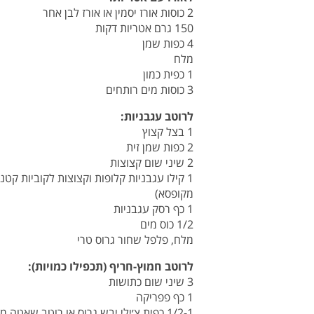
2 כוסות אורז יסמין או אורז לבן אחר
150 גרם אטריות דקות
4 כפות שמן
מלח
1 כפית כמון
3 כוסות מים רותחים
לרוטב עגבניות:
1 בצל קצוץ
2 כפות שמן זית
2 שיני שום קצוצות
מקופסא)
1 כף רסק עגבניות
1/2 כוס מים
מלח, פלפל שחור גרוס טרי
לרוטב חמוץ-חריף (תכפילו כמויות):
3 שיני שום כתושות
1 כף פפריקה
1/2-1 כפית צ׳ילי יבש גרוס או רוטב שאטה מותסס (להשיג במכולות וירקניות ערביות)