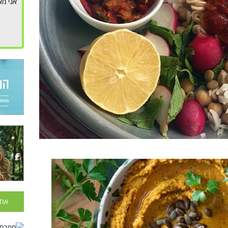
אני מא
אחר