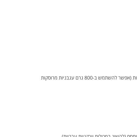
1 קילו עגבניות קלופות וקצוצות לקוביות קטנות (אפשר להשתמש ב-800 גרם עגבניות מרוסקות