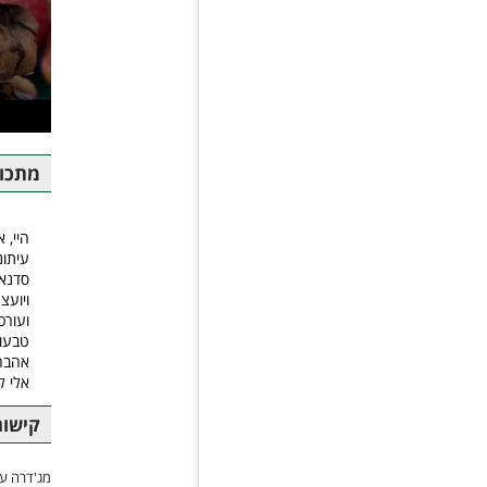
מתכונ
היי, א
עיתונ
סדנאו
ויועצ
ועורכ
טבעונ
אהבה.
אלי 
קישור
מג'דרה עם