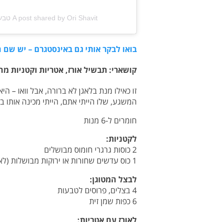
A post shared by Ori Shavit טבעוניות נהנות יותר (@ori_shavit)
בואו לבקר אותי גם באינסטגרם – יש שם המ
קושארי: תבשיל אורז, אטריות וקטניות מ
זו כאילו מנת בלאגן לא ברורה, אבל וואו – 
המשגע, שלו הייתי אתם, הייתי מכינה אותו ב
חומרים ל-6 מנות
לקטניות:
2 כוסות גרגרי חומוס מבושלים
1 כוס עדשים שחורות או ירוקות מבושלות (לא חובה)
לבצל המטוגן:
4 בצלים, פרוסים לטבעות
6 כפות שמן זית
לאורז עם אטריות: