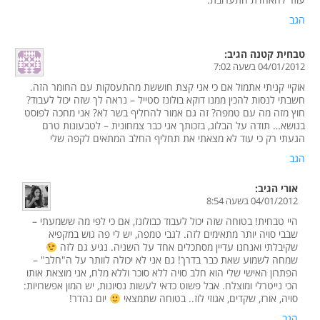
הגב
טבחית קטנה
הגיב:
04/01/2012 בשעה 7:02
אוקיי קניתי אתמול אם כי אני קצת חוששת מהתעסקות עם החומר הזה.
חשבתי לנסות להכין ממנו דוקא בולונז סטייל – נראה לך שזה יכול לעבוד?
חוץ מזה מה עם טמפה? זה גם אמור להחליף בשר לא? אני מחכה לפוסט
בנושא… תודה על הבלוג, בזכותך אני כבר צמחונית – לטבעונות טרם
הגעתי רק כי עוד לא מצאתי את תחליף החלב המתאים לקפה שלי
הגב
אורי
הגיב:
04/01/2012 בשעה 8:54
היי טבחית! בטוחה שזה יכול לעבוד כבולונז, אם כי לפי מה ששמעתי –
שבבי סויה יותר מתאימים לזה. לגבי טמפה, יש לי פה גוש במקפיא
שקיבלתי ואנחנו עדיין מסתכלים אחד על השניה. נגיע גם לזה
שמחה לשמוע שאת כבר בדרך! גם אני לא יכולה לוותר על ה"חלב" –
הפתרון האישי שלי הוא חלב סויה ללא סוכר וללא מלח, אני מוצאת אותו
הכי נייטרלי ומוצלח. אבל פשוט כדאי לעשות נסיונות, יש המון אפשרויות:
סויה, אורז, שקדים, אגוזי לוז.. בטוחה שתמצאי
יום נהדר!
הגב