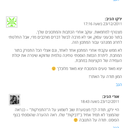
ירקו
הגיב:
23/12/2011 בשעה 17:16
מצטרף למחמאות. עוקב אחרי הכתבות והמתכונים שלך.
בתור טבעוני עסוק, אני לא מרבה לבשל דברים מורכבים מדי, אבל החלטתי
לחרוג ממנהגי עבור המתכון הזה.
לא ממש עקבתי אחרי המתכון אחד לאחד, וגם אצלי הכל התפרק בתור
המחבת. ליתרת הכמות הוספתי טחינה גולמית שדווקא שיפרה את יכולת
העמידה של הקציצות במחבת.
יצא מאוד טעים והמטבח יצא מאוד מלוכלך
המון תודה על האתר!
הגב
אורי
הגיב:
23/12/2011 בשעה 18:43
היי ירקו, תודה לך! מצטערת שוב לשמוע על ה"התפרקות" – כנראה
שהמוצר לא תמיד אחיד ב"דביקות" שלו. ראה ההערה שהוספתי בגוף
הפוסט. תודה על התגובה
הגב