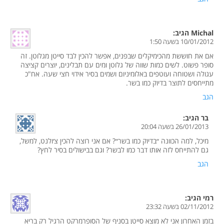
Michal
הגיב:
10/01/2012 בשעה 1:50
אם את חוששת מהכימיקלים שבפנים, אפשר להכין לבד סייטן מגלוטן. זה
סופר פשוט. לשים כמות שווה של גלוטן ומים עם תבלינים, יוצרים קציצה
עגולה ושטוחה ועוטפים באלומיניום ושמים בסיר אידוי חצי שעה. אח"כ
מתייחסים לתוצר בדיוק כמו בשר.
הגב
בר
הגיב:
26/01/2013 בשעה 20:04
מיכל, למה הכוונה ״בדיוק כמו בשר״? אם אני רוצה להכין צ׳ולנט, למשל,
גם להתייחס לזה אותו דבר כמו לבשר? וגם בבישולים בסיר לחץ?
הגב
רמי
הגיב:
02/11/2012 בשעה 23:32
בזמן האחרון אני לא מוצא סייטן בסניף של הסופרמרקט הרגיל רק בריא