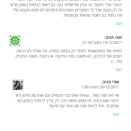
החבר שלי, למשל, זה עניין אידיאולוגי נטו. הבריאות הנלווית באופן טבעי
זה רק בונוס, אבל כל המוצרים האורגנים ודומיהם לא ממש הקטע שלי
וזה נחמד גם לאכול שטויות טבעוניות.
הגב
מוני
הגיב:
19/12/2011 בשעה 21:18
ניסיתי את המתכוןאחד לאחד רק בכמות כפולה- וזה אפילו לא הראה
רמזים של להידבק. לא משנה כמה הידקתי, או ניקזתי, פשוט התפרק
מיד…:/
הגב
אורי
הגיב:
20/12/2011 בשעה 1:00
אוי לא! מוזר מאד.. עשיתי אותו כבר פעמיים עם אותו סוג סייטן ולא
היתה שום בעיה. זה ממש עיסתי כזה, רק צריך להיזהר בטיגון כמו
שכתבתי. יכול להיות שזה סוג אחר של סייטן?
הגב