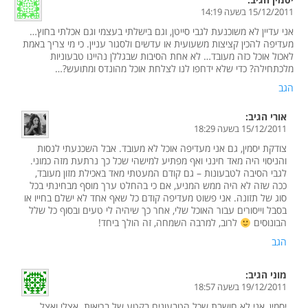
15/12/2011 בשעה 14:19
אני עדיין לא משוכנעת לגבי סייטן, וגם בישלתי בעצמי וגם אכלתי בחוץ…
מעדיפה להכין קציצות משעועית או עדשים ולסגור עניין. כי מי צריך באמת
לאכול אוכל כזה מעובד… לא אחת הסיבות שבגללן נהיינו טבעוניות
מלכתחילה? כדי שלא ידחפו לנו לצלחת אוכל מהונדס ומתועש?…
הגב
אורי
הגיב:
15/12/2011 בשעה 18:29
צודקת יסמין, גם אני מעדיפה אוכל לא מעובד. אבל השכנעתי לנסות
והניסוי היה מאד חינני ואף מפתיע למישהי שכל כך נרתעת מזה כמוני.
לגבי הסיבה לטבעונות – גם קודם המעטתי מאד באכילת מזון מעובד,
ככה שזה לא היה ממש המניע, אם כי בהחלט ערך מוסף מבחינתי בכל
סוג של תזונה. אני פשוט מעדיפה קודם כל שאף אחד לא ישלם בחייו או
בסבל וייסורים עבור האוכל שלי, אחר כך שיהיה לי טעים ובסוף כל שלל
הבונוסים
לרוב, למרבה השמחה, זה הולך ביחד!
הגב
מוני
הגיב:
19/12/2011 בשעה 18:57
יסמין, אני לא חושבת שכל הטבעונים בקטע של בריאות. אצלי ואצל