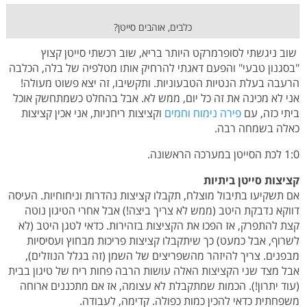
כלבים, אוהבים סייטן?
שוב ניגשתי לסופרמרקט היותר בריא, שוב רכשתי סייטן קצוץ
"בסגנון טבעי" והפעם דאגתי להרחיק אותו מטלפיה של בלה, הכלבה
הרעבה בעלת הנטיות הטבעוניות. ותקשיבו, זה יצא פשוט מעולה!
אני לא מכינה את זה כל יום, ממש לא. אבל בהחלט כשמתחשק אוכל
ביתי כזה, עם
פירה נימוח וחמים
וקציצות ריחניות, אני אכין קציצות
כאלה בשמחה רבה.
1:0 לכת הסייטן במערכה הראשונה.
קציצות סייטן ביתיות
אם תשקיעו בתיבול מוצלח, תקבלו קציצות נהדרות וניחוחיות. העיסה
דווקא נדבקת היטב (ממש לא צריך ביצה!) אבל אחרי הטיגון נוטה
קצת להתפרק, אז הפכו את הקציצות בזהירות. כדאי לטגן היטב (לא
לשרוף, אבל כמעט) כך שיתקבלו קציצות פריכות מבחוץ ועסיסיות
מבפנים. צריך להיזהר מהשפריצים של השמן (זה בגלל הנוזלים),
אבל מצד שני הקציצות האלה עושות הרבה פחות ריח של טיגון בבית
(עוד יתרון!). הכמות שמתקבלת לא עצומה, אז אם מתכננים ארוחה
משפחתית כדאי להכין כמות כפולה. קדימה, לעבודה.