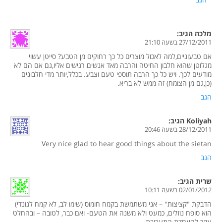
מלכה
הגיב:
27/12/2011 בשעה 21:10
אם טבעוניים,למה לאכול מוצרים כל כך רחוקים מן הטבע? סייטן עשוי
מגלוטן שהוא חלבון החיטה והרבה מאד אנשים רגישים אליו,גם אם הם לא
מודעים לכך. ויש כל כך הרבה תוספי טעם וצבע. בכלל,יותר מדי חלבונים
(כן,גם מן הצומח) זה ממש לא בריא.
הגב
Koliyah
הגיב:
28/12/2011 בשעה 20:46
Very nice glad to hear good things about the sietan
הגב
שרית
הגיב:
02/01/2012 בשעה 10:11
הדבקת "קציצות" – אני משתמשת בקמח חומוס (שימו לב, לא קמח לגונדי)
הוא סופח נוזלים, כמעט ולא משנה את הטעם- ואם כבר, לטובה – ובהחלט
עוזר להאחדת התערובת.