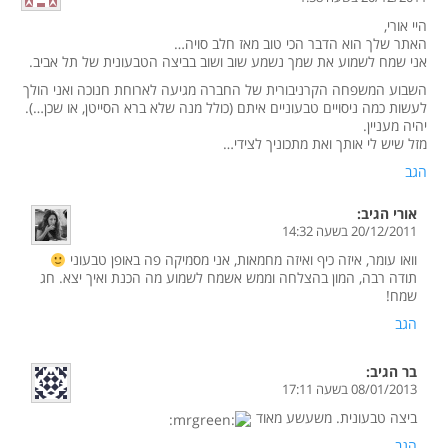
היי אורי,
האתר שלך הוא הדבר הכי טוב מאז חלב סויה…
אני שמח לשמוע את שמך נשמע שוב ושוב בביצה הטבעונית של תל אביב.
השבוע המשפחה הקרניבורית של החברה מגיעה לארוחת חנוכה ואני הולך
לעשות כמה ניסויים טבעוניים איתם (כולל מנה שלא ברא הסייטן, או שכן…).
יהיה מעניין.
מזל שיש לי אותך ואת מתכוניך לצידי…
הגב
אורי
הגיב:
20/12/2011 בשעה 14:32
וואו עומר, איזה כיף ואיזה מחמאות, אני מסמיקה פה באופן טבעוני
תודה רבה, המון בהצלחה וממש אשמח לשמוע מה הכנת ואיך יצא. חג
שמח!
הגב
בר
הגיב:
08/01/2013 בשעה 17:11
ביצה טבעונית. משעשע מאוד
הגב