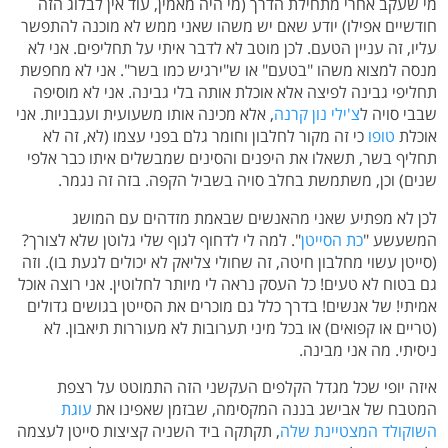
מי שעקב אחרי מתחילת הדרך (מי היה מאמין, עוד אין לבלוג הזה
חודשיים אפילו) יודע שאם יש משהו שאני ממש לא מוכנה להתפשר
עליו, זה עניין הטעם. לכן מוטב לא לדבר איתי על תחליפים. אני לא
מנסה למצוא משהו "בטעם" או ש"ירגיש כמו בשר". אני לא מחפשת
תחליפי גבינה לפיצה אלא אוכלת אותה בלי גבינה. אני לא מוסיפה
שבבי סויה ל
צ'ילי נון קרנה
, אלא מכינה אותו משעועית ועגבניות. אני
אוכלת
טופו
כי זה מקור לחלבון וחומר גלם בפני עצמו (לא, זה לא
תחליף בשר, תשאלו את היפנים והסינים שמבשלים איתו כבר אלפי
שנים) וכן, משתמשת בחלב סויה בשביל הקפה. בזה זה נגמר.
לכן לא מפתיע שאני מהאנשים שבאמת מזדהים עם המושג
המשעשע "
כת הסייטן
". למה לי לדחוף לגוף שלי גלוטן שלא לצורך?
(סייטן עשוי מחלבון חיטה, זה שחולי צליאק לא יכולים לגעת בו). וזה
גם בטוח לא טעים! כל העסק נראה לי מיותר לחלוטין. אני רוצה אוכל
אמיתי! של אנשים! בדרך כלל גם מוכרים את הסייטן בגושים גדולים
(טריים או קפואים) או בכל מיני תערובות לא מעוררות תיאבון. לא
ניסיתי. מה אני מבינה.
איזה יופי שכל מגדל הקלפים העקשני הזה התמוטט על רצפת
המטבח של אבישג בננה המקסימה, שבזמן שאפינו את
עוגת
השוקולד המצטיינת שלה
, תקתקה ביד השניה קציצות סייטן לעצמה