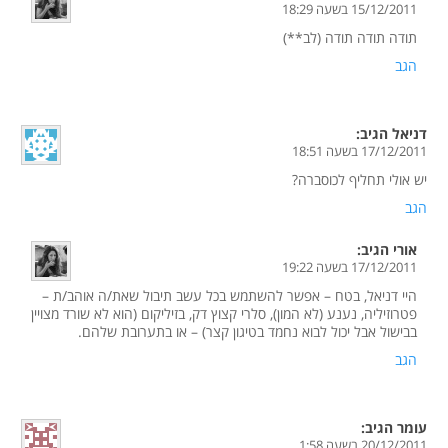
15/12/2011 בשעה 18:29
תודה תודה תודה (לב**)
הגב
דניאל
הגיב:
17/12/2011 בשעה 18:51
יש אולי תחליף לכוסברה?
הגב
אורי
הגיב:
17/12/2011 בשעה 19:22
היי דניאל, בטח – אפשר להשתמש בכל עשב תיבול שאת/ה אוהב/ת –
פטרוזיליה, נענע (לא המון), סלרי קצוץ דק, בזיליקום (הוא לא שורד מצויין
בבישול אבל יכול לבוא נחמד בטיגון קצר) – או בתערובת שלהם.
הגב
עומר
הגיב:
20/12/2011 בשעה 1:58