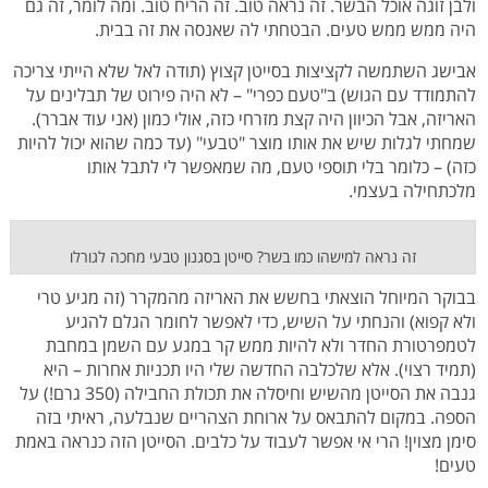
ולבן זוגה אוכל הבשר. זה נראה טוב. זה הריח טוב. ומה לומר, זה גם
היה ממש ממש טעים.
הבטחתי לה שאנסה את זה בבית.
אבישג השתמשה לקציצות בסייטן קצוץ (תודה לאל שלא הייתי צריכה
להתמודד עם הגוש) ב"טעם כפרי" – לא היה פירוט של תבלינים על
האריזה, אבל הכיוון היה קצת מזרחי כזה, אולי כמון (אני עוד אברר).
שמחתי לגלות שיש את אותו מוצר "טבעי" (עד כמה שהוא יכול להיות
כזה) – כלומר בלי תוספי טעם, מה שמאפשר לי לתבל אותו
מלכתחילה בעצמי.
זה נראה למישהו כמו בשר? סייטן בסגנון טבעי מחכה לגורלו
בבוקר המיוחל הוצאתי בחשש את האריזה מהמקרר (זה מגיע טרי
ולא קפוא) והנחתי על השיש, כדי לאפשר לחומר הגלם להגיע
לטמפרטורת החדר ולא להיות ממש קר במגע עם השמן במחבת
(תמיד רצוי). אלא שלכלבה החדשה שלי היו תכניות אחרות – היא
גנבה את הסייטן מהשיש וחיסלה את תכולת החבילה (350 גרם!) על
הספה. במקום להתבאס על ארוחת הצהריים שנבלעה, ראיתי בזה
סימן מצוין! הרי אי אפשר לעבוד על כלבים. הסייטן הזה כנראה באמת
טעים!