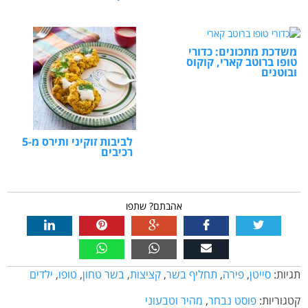
משדכת מתכונים: כדורי
טופו ברוטב קארי, קוקוס
ובוטנים
לביבות זוקיני ותירס מ-5
רכיבים
אהבתם? שתפו
תגיות:
סייטן
,
פירה
,
תחליף בשר
,
קציצות
,
בשר טחון
,
טופו
,
ילדים
קטגוריות:
פוסט נבחר
,
מהיר וטבעוני