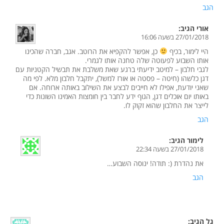
הגב
אורי
הגיב:
27/01/2018 בשעה 16:06
היי לימור, בכיף
כן, אפשר להקפיא את הרוטב. אגב, חברה שהכינו
אותו השבוע לפעוטה שלה טחנה אותו לגמרי.
לגבי חלבון – למיטב ידיעתי ברגע שאת משלבת את תבשיל הקטניות עם
דגן כלשהו (חיטה – פסטה או אורז למשל), יתקבל חלבון מלא. לפי מה
שאני יודעת, אפילו לא חייבים לבצע את השילוב באותה ארוחה. אם
באותו יום אוכלים דגן, הגוף ידע לחבר בין חומצות האמינו השונות כדי
לייצר את החלבון שהוא זקוק לו.
הגב
לימור
הגיב:
27/01/2018 בשעה 22:34
את נהדרת (: תודה! ינוסה השבוע…
הגב
גל
הגיב: