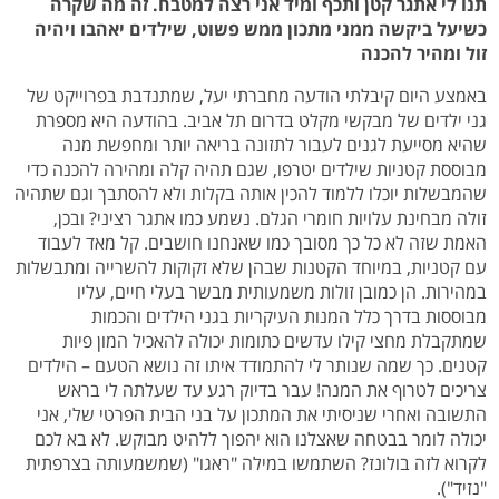
תנו לי אתגר קטן ותכף ומיד אני רצה למטבח. זה מה שקרה
כשיעל ביקשה ממני מתכון ממש פשוט, שילדים יאהבו ויהיה
זול ומהיר להכנה
באמצע היום קיבלתי הודעה מחברתי יעל, שמתנדבת בפרוייקט של
גני ילדים של מבקשי מקלט בדרום תל אביב. בהודעה היא מספרת
שהיא מסייעת לגנים לעבור לתזונה בריאה יותר ומחפשת מנה
מבוססת קטניות שילדים יטרפו, שגם תהיה קלה ומהירה להכנה כדי
שהמבשלות יוכלו ללמוד להכין אותה בקלות ולא להסתבך וגם שתהיה
זולה מבחינת עלויות חומרי הגלם. נשמע כמו אתגר רציני? ובכן,
האמת שזה לא כל כך מסובך כמו שאנחנו חושבים. קל מאד לעבוד
עם קטניות, במיוחד הקטנות שבהן שלא זקוקות להשרייה ומתבשלות
במהירות. הן כמובן זולות משמעותית מבשר בעלי חיים, עליו
מבוססות בדרך כלל המנות העיקריות בגני הילדים והכמות
שמתקבלת מחצי קילו עדשים כתומות יכולה להאכיל המון פיות
קטנים. כך שמה שנותר לי להתמודד איתו זה נושא הטעם – הילדים
צריכים לטרוף את המנה! עבר בדיוק רגע עד שעלתה לי בראש
התשובה ואחרי שניסיתי את המתכון על בני הבית הפרטי שלי, אני
יכולה לומר בבטחה שאצלנו הוא יהפוך ללהיט מבוקש. לא בא לכם
לקרוא לזה בולונז? השתמשו במילה "ראגו" (שמשמעותה בצרפתית
"נזיד").