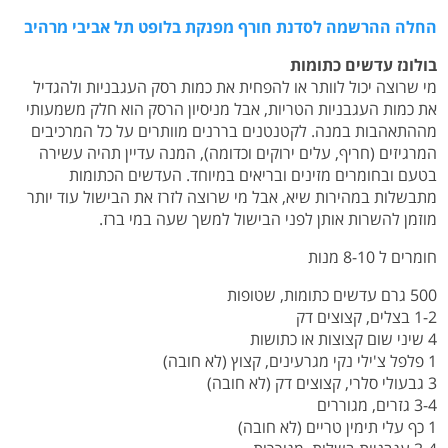
החלה ההרשמה לסדנת חורף מפנקת בלופט תל אביבי מרהיב
בולונז עדשים כתומות
מי שרוצה יכול לוותר או להפחית את כמות רסק העגבניות ולהגדיל
את כמות העגבניות הטריות, אבל מניסיון הרסק הוא חלק משמעותי
מההתאהבות במנה. לקטנטנים בררנים מוותרים על כל המרכיבים
המרגיזים (חריף, עלים ירוקים וכדומה), המנה עדיין תהיה עשירה
בטעם ובחומרים מזינים ובריאים במיוחד. העדשים הכתומות
מתבשלות במהירות שיא, אבל מי שרוצה לזרז את הבישול עוד יותר
מוזמן להשרות אותן לפני הבישול למשך שעה במי ברז.
חומרים ל 8-10 מנות
500 גרם עדשים כתומות, שטופות
1-2 בצלים, קצוצים דק
4 שיני שום קצוצות או כתושות
1 פלפל צ'ילי נקי מגרעינים, קצוץ (לא חובה)
3 גבעולי סלרי, קצוצים דק (לא חובה)
3-4 גזרים, מגוררים
1 כף עלי תימין טריים (לא חובה)