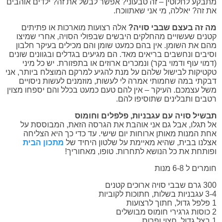
מתבקע לחלוטין – זה טבעוני? אפשר לבשל את זה? ילדים אוהבים
את זה? יאללה, מי אני שאתווכח.
מה זה בעצם שבבי סויה?
אלה רצועות מוארכות או פתיתים
קטנים שעשויים מהחלקים היבשים שבפולי הסויה, אחרי שמיצו
מהם את השומן. אין בהם כמעט שומן והם מכילים בעיקר חלבון
וסיבים ונחשבים בריאים מאד. הם מגיעים בגדלים ובגוונים שונים
(דמוי עוף ודמוי בקר) ונמכרים ארוזים או בתפזורת. יש כל מיני
טקטיקות לבישול שלהם על מנת להגיע למרקם המוצלח ביותר, אני
דבקתי במה שחמותי אמרה לי לעשות, מוזמנים לעשות ניסויים
משל עצמכם. העיקר – אין להם טעם כמעט בכלל והם יספחו מצוין
רטבים ותבלינים שתוסיפו להם.
תבשיל סויה עם עגבניות, פלפלים וחומוס
אל תגלו, אבל גם אני אוהבת את הגרסה הזאת, המבוססת על
אחת המנות מאותן ארוחות יום שישי. עד כדי כך היא הצליחה
אצלנו בבית, שהיא מאיימת על שלטון היחיד של
מתכון הבית
ופותחת את כל הנושא לתחרות. טופו, מאחוריך!
חומרים ל 6-8 מנות
300 גרם שבבי סויה ארוכים קטנים
3-4 עגבניות בשלות, חתוכות לקוביות
1 פלפל גדול, חתוך לרצועות
2 כוסות גרגירי חומוס מבושלים
1 בצל גדול, חצוי ופרוס