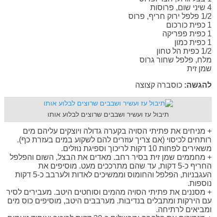
4 שיני שום, פרוסות
1/2 פלפל ירוק חריף, פרוס
1 כפית כורכום
1 כפית פפריקה
1 כפית כמון
1/2 כפית הל טחון
מלח, פלפל שחור גרוס
שמן זית
להגשה:
כוסברה קצוצה
תיבול עז ועשיר ושבבים שרוצים לבלוע אותו
+ מניחים את פתיתי הסויה בקערה גדולה ויוצקים עליהם מים
רותחים לכיסוי (אם צריך עוזרים להם לשקוע במים בעזרת כף).
משאירים לפחות 10 דקות לריכוך וספיגת נוזלים.
+ מחממים שמן זית בסיר רחב. מאדים את הבצל, השום והפלפל
החריף כ-5 דקות, עד שהם מתרככים מעט. מוסיפים את
העגבניות, הפלפל והחומוס וממשיכים לאדות ולערבב כ-5 דקות
נוספות.
+ מסננים את פתיתי הסויה מהמים וסוחטים היטב. מעבירים לסיר
עם הירקות ומתבלים בנדיבות. מערבבים היטב, מוסיפים כוס מים
ומביאים לרתיחה.