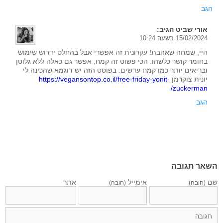
הגב
אורי שביט
הגיב:
15/02/2024 בשעה 10:24
היי, שמחה שאהבת! עקרונית זה אפשרי אבל בהחלט ידרוש שימוש
בחומר קושר כלשהו. הכי פשוט זה קמח, אפשר גם כאלה ללא גלוטן
ובריאים יותר כמו קמח עדשים. בפוסט הזה יש דוגמא שהכינה לי
יונית צוקרמן
https://vegansontop.co.il/free-friday-yonit-
zuckerman/
הגב
השאר תגובה
שם
אימייל
אתר
(חובה)
(חובה)