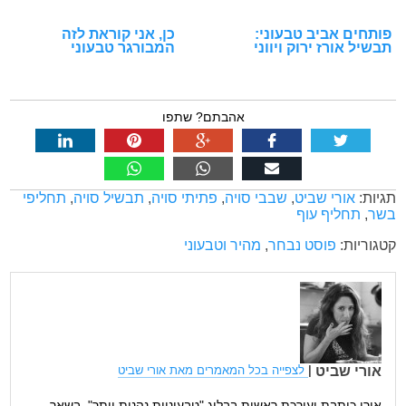
פותחים אביב טבעוני:
כן, אני קוראת לזה
תבשיל אורז ירוק ויווני
המבורגר טבעוני
אהבתם? שתפו
תגיות:
אורי שביט
,
שבבי סויה
,
פתיתי סויה
,
תבשיל סויה
,
תחליפי
בשר
,
תחליף עוף
קטגוריות:
פוסט נבחר
,
מהיר וטבעוני
אורי שביט
|
לצפייה בכל המאמרים מאת אורי שביט
אורי כותבת ועורכת ראשית בבלוג "טבעוניות נהנות יותר". בשאר