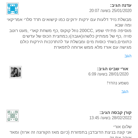
עדנה
הגיב:
25/01/2020 בשעה 20:07
מבשלת נזיד דלעות עם ירקות ירוקים כמו קישואים תרד סלרי אמריקאי
ומה שבא
מוסיפה פתיתי שפע ,200CC נוזל קוקוס ,כף משחת קארי ,מעט רוטב
סויה ,כף של ממתיק כלשהו(אגבה)ו,כמחצית הכוס של עדשים
כתומים,כשתי כוסות מים ומבשלת עד להתרככות הירקות כולם
מגישה עם אורז מלא ממש ארוחה לתפארת
הגב
אורי שביט
הגיב:
28/01/2020 בשעה 6:09
נשמע נהדר!
הגב
קורן קבסה
הגיב:
28/02/2022 בשעה 13:45
שלום אורי
אני קונה בניצת הדובדבן בתפזורת (כיום מאז הקורונה זה ארוז) ומאד
אוהב את זה.