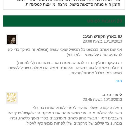
הזמן היא מנחה סדנאות בישול, מרצה ומייעצת למסעדות.
20 תגובות לפוסט
D! בארץ הקודש
הגיב:
10/10/2013 בשעה 20:08
אני שם אותם בכמעט כל תבשיל שאני עושה (וכשלא זה בעיקר כדי לא
להעמיס סויה על עצמי – לא רצוי).
זה בעיקר תחליף נהדר למה שבאמת חסר בצמחונות (לי לפחות)
היכולת באמת לנגוס במשהו. והקטנים ממש הם אחלה בשביל לעשות
משהו כמו בולנז' צמחוני/טבעוני.
הגב
ליאור
הגיב:
10/10/2013 בשעה 20:45
המלצה קטנה משלי. אפשר לגמרי לאכול אותם גם בלי
השריה/בישול/חימום. אני ממש אוהב את המרקם היבש/קשה/פריך של
השבבים דמויי הבשר טחון כשהם מעורבבים בפרי מעוך כלשהו, נניח
בננה. נוצר שילוב של מרקמים שלי לפחות ממש כיף לאכול.