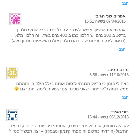
הגב
אפרים שני
הגיב:
07/04/2016 בשעה 16:51
אהבתי את הרעיון. אפשר לערבב עם כל דבר כדי להוסיף חלבון
בריא. ב 100 גרם יש חלבון כמו ב 400 גרם בשר. וזה חלבון מלא
(בניגוד לירקות ופרות שיש בהם חלבון אולם הוא איננו חלבון מלא)
הגב
מירב
הגיב:
11/10/2013 בשעה 5:58
באת לי בזמן כי בדיוק תכננתי לנסות אותם בגלל הילדים. והמתכון
ממש דומה ל"חריימה" שאני מכינה עם שעועית לימה. תנסי גם
הגב
רוני
הגיב:
06/12/2013 בשעה 15:44
לא היה חומוס, אז החלפתי בתירס, הוספתי פטריות ושיניתי קצת את
התיבול (הורדתי כורכום והוספתי קינמון וטבסקו) – יצא תבשיל סטייל