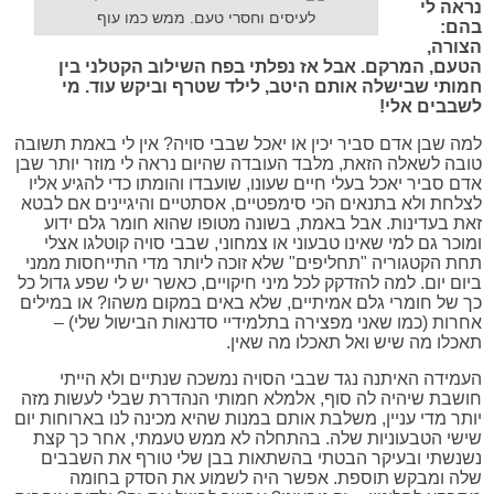
נראה לי
לעיסים וחסרי טעם. ממש כמו עוף
בהם:
הצורה,
הטעם, המרקם. אבל אז נפלתי בפח השילוב הקטלני בין
חמותי שבישלה אותם היטב, לילד שטרף וביקש עוד. מי
לשבבים אלי!
למה שבן אדם סביר יכין או יאכל שבבי סויה? אין לי באמת תשובה
טובה לשאלה הזאת, מלבד העובדה שהיום נראה לי מוזר יותר שבן
אדם סביר יאכל בעלי חיים שעונו, שועבדו והומתו כדי להגיע אליו
לצלחת ולא בתנאים הכי סימפטיים, אסתטיים והיגיינים אם לבטא
זאת בעדינות. אבל באמת, בשונה מטופו שהוא חומר גלם ידוע
ומוכר גם למי שאינו טבעוני או צמחוני, שבבי סויה קוטלגו אצלי
תחת הקטגוריה "תחליפים" שלא זוכה ליותר מדי התייחסות ממני
ביום יום. למה להזדקק לכל מיני חיקויים, כאשר יש לי שפע גדול כל
כך של חומרי גלם אמיתיים, שלא באים במקום משהו? או במילים
אחרות (כמו שאני מפצירה בתלמידיי סדנאות הבישול שלי) –
תאכלו מה שיש ואל תאכלו מה שאין.
העמידה האיתנה נגד שבבי הסויה נמשכה שנתיים ולא הייתי
חושבת שיהיה לה סוף, אלמלא חמותי הנהדרת שבלי לעשות מזה
יותר מדי עניין, משלבת אותם במנות שהיא מכינה לנו בארוחות יום
שישי הטבעוניות שלה. בהתחלה לא ממש טעמתי, אחר כך קצת
נשנשתי ובעיקר הבטתי בהשתאות בבן שלי טורף את השבבים
שלה ומבקש תוספת. אפשר היה לשמוע את הסדק בחומה