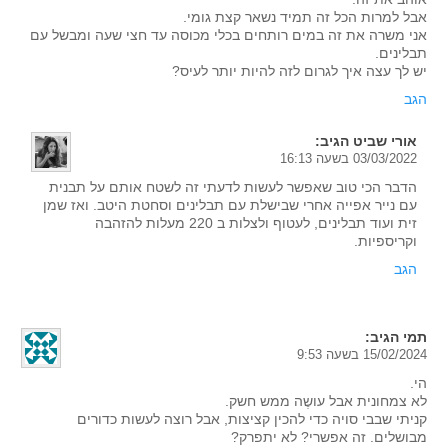
אבל למרות הכל זה תמיד נשאר קצת גומי.
אני משרה את זה במים רותחים בכלי מכוסה עד חצי שעה ומבשל עם
תבלינים.
יש לך עצה איך לגרום לזה להיות יותר לעיס?
הגב
אורי שביט
הגיב:
03/03/2022 בשעה 16:13
הדבר הכי טוב שאפשר לעשות לדעתי זה לשטח אותם על תבנית
עם נייר אפייה אחרי שבישלת עם תבלינים וסחטת היטב. ואז שמן
זית ועוד תבלינים, לעטוף ולצלות ב 220 מעלות להזהבה
וקריספיות.
הגב
תמי
הגיב:
15/02/2024 בשעה 9:53
הי.
לא צמחונית אבל עושֶה ממש חשק.
קניתי שבבי סויה כדי להכין קציצות, אבל רוצה לעשות כדורים
מבושלים. זה אפשרי? לא יתפרק?