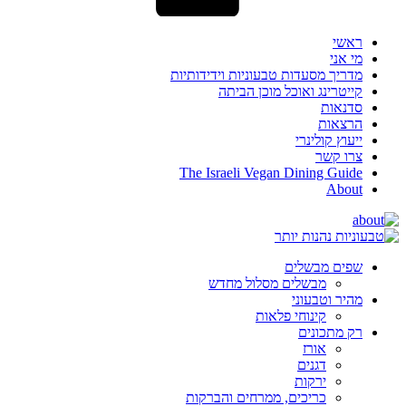
ראשי
מי אני
מדריך מסעדות טבעוניות וידידותיות
קייטרינג ואוכל מוכן הביתה
סדנאות
הרצאות
ייעוץ קולינרי
צרו קשר
The Israeli Vegan Dining Guide
About
שפים מבשלים
מבשלים מסלול מחדש
מהיר וטבעוני
קינוחי פלאות
רק מתכונים
אורז
דגנים
ירקות
כריכים, ממרחים והברקות