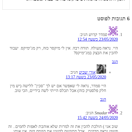
6 תגובות לפוסט
סמדר קדוש
הגיב:
23/05/2020 בשעה 12:54
היי. נראה מעולה. תודה רבה. אין לי מיקסר כזה, רק מג'ימיקס. יעבוד
להכין את הבצק במג'ימיקס?
הגב
אורי שביט
הגיב:
23/05/2020 בשעה 13:17
היי סמדר, נראה לי שאפשר אם יש לך "סכין" ללישה (יש מין
חלק פלסטיק כזה) אבל תכלס הייתי לשה בידיים, הכי טוב.
הגב
Smadar
הגיב:
24/05/2020 בשעה 15:42
שוב אני:) הולכת להכין את זה למרות שלא אוהבת לאפות לחמים.. זה
פשוט נראה מדהים.. אבל מתקשה להשיג את הקמח הזה. אין אותו