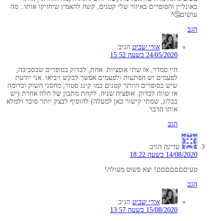
באונליין והסופרים באיזור שלי קטנים, קשה להאמין שיחזיקו אותו.. מה
עושים🤔?
הגב
אורי שביט
הגיב:
24/05/2020 בשעה 15:52
היי סמדר, אז שתי אופציות: אחת, לבדוק בסופרים שבסביבה,
לפעמים יש הפתעות ולפעמים אפשר לבקש ויביאו. אני יודעת
שיש בסופרים היותר קטנים כמו קינג סטור, מחסני השוק וכדומה
אז שווה לבדוק. אופציה שניה, לקחת מתכון של חלה אחרת (יש
בבלוג, שמתי קישור כאן למעלה) להוסיף לבצק יותר סוכר ולמלא
אותו הדבר.
הגב
עדינה
הגיב:
14/08/2020 בשעה 18:22
טעיםםםםםםם! יצא פשוט מעולה!
הגב
אורי שביט
הגיב:
15/08/2020 בשעה 13:57