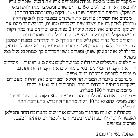
+ מקמחים מעט משטח עבודה ומעבירים אליו את הבצק. טופחים עליו
להוצאת האוויר ומחלקים ל-6 כדורים שווים (ממליצה מאד להשתמש
במשקל). מכסים ומתפיחים שוב 15-30 דקות (תלוי כמה החדר חם).
+
מכינים את המלית:
טוחנים את השקדים במעבד מזון לאבקה דקה
(מומלץ לטחון גם אם משתמשים בשקדים טחונים, כדי לשחרר מהם את
השומן). מוסיפים את אבקת סוכר ו-2 כפות מים וטוחנים עוד כמה דקות,
עד שמתקבל מעין בצק רך שאפשר לכדרר לכדור. שומרים בצד.
+ יוצקים מכל כדור בצק גליל ארוך באורך שווה ומרדדים במערוך למלבן
צר. מסדרים לאורך המלבן 1/6 מתערובת המרציפן (כדאי לשקול גם כאן,
כדי לחלק אותו באופן שווה) וסוגרים משני הצדדים כך שמתקבל גליל בצק
ממולא.
+ קולעים מהגלילים שתי חלות כמו שקולעים צמה מ-3 רצועות – מהדקים
יחד את הקצוות העליונים ובסיום מהדקים את הקצוות התחתונים.
מעבירים לתבנית מרופדת בנייר אפייה.
+ מערבבים בקערית תמצית תה וסילאן ומברישים את החלות, מעטרים
בשקדים פרוסים ומכסים במגבת. מתפיחים עוד 30-60 דקות.
+ מחממים תנור ל-190 מעלות.
+ מכניסים את החלות לתנור החם ואופים כ-30 דקות, עד שהן מזהיבות
יפה. מומלץ להוציא כל 10 דקות מהתנור ולהבריש בתערובת התה
והסילאן.
+ כשהחלות יוצאות מהתנור מברישים אותן שוב בתערובת התה והסילאן
(אפשר להוסיף לה כפית שמן בשביל הברק). מניחים להתקרר מעט,
פורסים ומגישים.
המתכון בשיתוף סוגת.