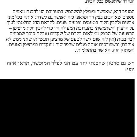
הנהדר שיתפשט בכל הבית.
המגניב הוא, שאפשר ומומלץ להשתמש בתערובת הזו להכנת מאפים
נוספים שאוהבים בצק רך ופלאפי כזה ואפשר גם לשדרג אותה בכל מיני
אופנים ולהכין חלות בטעמים וצבעים שונים. לקראת החג החלטתי לעוף
על הרעיון והשתמשתי בתערובת המעולה הזו כדי להכין חלת מרציפן –
הרצועות של הבצק ממולאות בקרם של שקדים ואבקת סוכר שמכינים
לבד בבית (אין לזה שום קשר לטעם של מרציפן תעשייתי שאני ממש לא
אוהבת) וכשפורסים אותה מגלים שהפרוסות מנוקדות במרציפן הטעים
והמתוק הזה, האושר בהתגלמותו.
ויש גם סרטון שהכנתי יחד עם חגי לפלר המוכשר, תראו איזה
יופי: