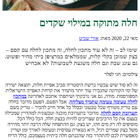
חלה מתוקה במילוי שקדים
מאי 22, 2020
מאת:
אורי שביט
שימו לב – זה לא עוד מתכון לחלה, זה מתכון לחלה עם קסם –
בצק שמוכן בקלי קלות, שממלאים במרציפן ביתי מהיר ופשוט.
גם עונג שבת וגם חלה משגעת לשבועות? לא אכחיש
צילומים: חגי לפלר
זה לא סוד שיש עכשיו ברשת היסטריה סביב אפיית חלות, תוצאה ישירה
של ימי הקורונה שהגבירו עוד יותר מתמיד את קדחת האפייה הישראלית
המפורסמת. מודה, גם אני נדבקתי ושיתפתי אתכם לאחרונה
במתכון
לחלה טעימה טעימה שתמיד מצליחה
. אבל הפעם, הפעם מדובר בחלה
עם טריק מטורף שכל טבעוני ובכלל כל אחד חייב להכיר – טריק בשם
תערובת קסם לחלה
. מדובר בתערובת מוכנה וטבעונית למהדרין שמכילה
בעצם את כל הרכיבים שצריכים להיות בבצק חלה, הכל כולל הכל.
מוסיפים לה רק מים וזהו, יש בצק. גם ההתפחה שלה הרבה יותר מהירה
משל בצק שמרים רגיל, היא נשארת עסיסית וטעימה לאורך זמן ועדיין
מאפשרת לכם להתהדר בזה שהכנתם חלה ביתית בעצמכם, כולל הריח