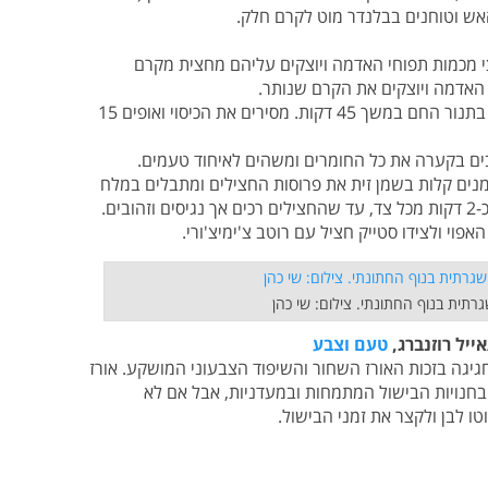
אש וטוחנים בבלנדר מוט לקרם חלק.
 מכמות תפוחי האדמה ויוצקים עליהם מחצית מקרם
האדמה ויוצקים את הקרם שנותר.
+ מכסים את התבנית בנייר אלומיניום ואופים בתנור החם במשך 45 דקות. מסירים את הכיסוי ואופים 15
 בקערה את כל החומרים ומשהים לאיחוד טעמים.
ים קלות בשמן זית את פרוסות החצילים ומתבלים במלח
ים.
וי ולצידו סטייק חציל עם רוטב צ'ימיצ'ורי.
רתית בנוף החתונתי. צילום: שי כהן
ייל רוזנברג,
טעם וצבע
גיגה בזכות האורז השחור והשיפוד הצבעוני המושקע. אורז
 בחנויות הבישול המתמחות ובמעדניות, אבל אם לא
ו לבן ולקצר את זמני הבישול.