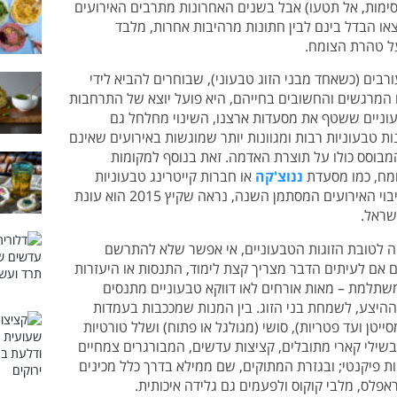
קסימות, אל תטעו) אבל בשנים האחרונות מתרבים האירועים
ו הבדל בינם לבין חתונות מרהיבות אחרות, מלבד
ל טהרת הצומח.
רבים (כשאחד מבני הזוג טבעוני), שבוחרים להביא לידי
 המרגשים והחשובים בחייהם, היא פועל יוצא של התרחבות
וניים ששטף את מסעדות ארצנו, השינוי מחלחל גם
ות טבעוניות רבות ומגוונות יותר שמוגשות באירועים שאינם
בוסס כולו על תוצרת האדמה. זאת בנוסף למקומות
ומח, כמו מסעדת
ננוצ'קה
או חברות קייטרינג טבעוניות
. לאור ריבוי האירועים המסתמן השנה, נראה שקיץ 2015 הוא עונת
שראל.
 לטובת הזוגות הטבעוניים, אי אפשר שלא להתרשם
ם אם לעיתים הדבר מצריך קצת לימוד, התנסות או היעזרות
תלמת – מאות אורחים לאו דווקא טבעוניים מתנסים
ההיצע, לשמחת בני הזוג. בין המנות שמככבות בעמדות
יטן ועד פטריות), סושי (מגולגל או פתוח) ושלל טורטיות
בשילי קארי מתובלים, קציצות עדשים, המבורגרים צמחיים
ות פיקנטי; ובגזרת המתוקים, שם ממילא בדרך כלל מכינים
אפלס, מלבי קוקוס ולפעמים גם גלידה איכותית.