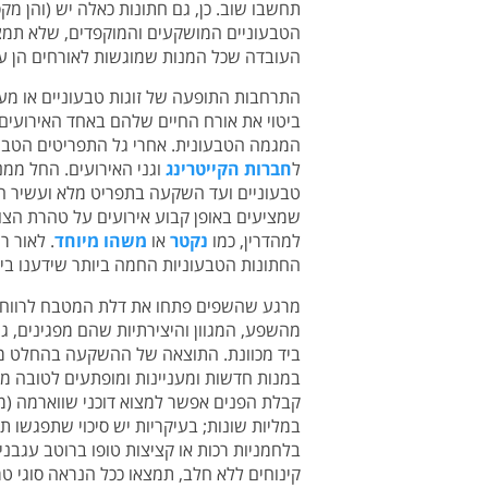
תחשבו שוב. כן, גם חתונות כאלה יש (והן מ
הטבעוניים המושקעים והמוקפדים, שלא תמצא
העובדה שכל המנות שמוגשות לאורחים הן ע
התרחבות התופעה של זוגות טבעוניים או מעו
ביטוי את אורח החיים שלהם באחד האירועים
המגמה הטבעונית. אחרי גל התפריטים הטבע
ל
חברות הקייטרינג
וגני האירועים. החל ממנ
טבעוניים ועד השקעה בתפריט מלא ועשיר המ
שמציעים באופן קבוע אירועים על טהרת הצ
למהדרין, כמו
נקטר
או
משהו מיוחד
החתונות הטבעוניות החמה ביותר שידענו בי
מרגע שהשפים פתחו את דלת המטבח לרווחה
מהשפע, המגוון והיצירתיות שהם מפגינים, ג
ביד מכוונת. התוצאה של ההשקעה בהחלט מש
במנות חדשות ומעניינות ומופתעים לטובה מ
קבלת הפנים אפשר למצוא דוכני שווארמה (מסי
במליות שונות; בעיקריות יש סיכוי שתפגשו ת
בלחמניות רכות או קציצות טופו ברוטב עגבני
קינוחים ללא חלב, תמצאו ככל הנראה סוגי טר