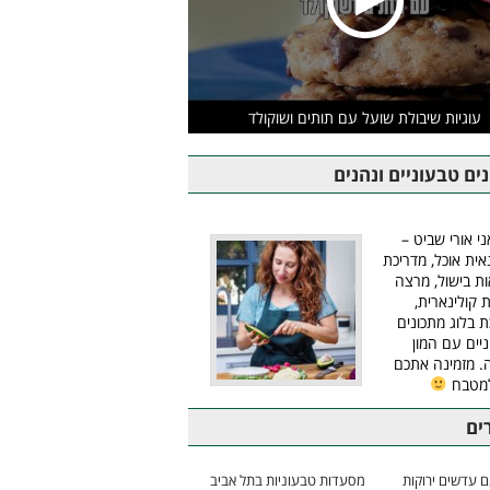
עוגיות שיבולת שועל עם תותים ושוקולד
ים טבעוניים ונהנים
ני אורי שביט –
אית אוכל, מדריכת
ת בישול, מרצה
ת קולינארית,
ת בלוג מתכונים
יים עם המון
 מזמינה אתכם
למטבח
ים
 עדשים ירוקות
מסעדות טבעוניות בתל אביב