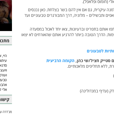
לי (חומוס ופלאפל).
מנה עיקרית, גם אם אין להם בשר בצלחת. כאן נכנסים
פים ותבשילים – מלזניה, דרך המבורגרים טבעוניים ועד
 אותם בתפריט וברעיונות, צאו יחד לאכול במסעדה
מות. הדרך הטובה ביותר להרגיע אותם שהאורחים לא יצאו
מתכונ
תיות לטבעונים
היי, א
 סטייק חציל/שי כהן,
הקומה הרביעית
עיתונ
סדנאו
, ללא תחליפים מלאכותיים.
ויועצ
ועורכ
טבעונ
אהבה.
אלי 
קישור
מג'דרה עם