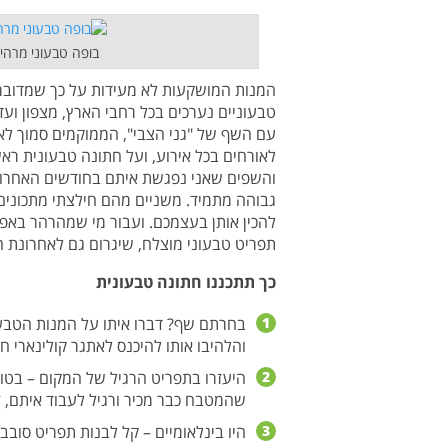
בופה טבעוני מרהיב
המנות המושקעות לא מעידות על כך שמדובר ב
טבעוניים נערכים בכל רחבי הארץ, מצפון וע
עם השף של "גני הצבי", הממוקמים סמוך לאש
לאורחים בכל אירוע, ועל חתונה טבעונית רא
והשפים שאני נפגשת איתם בחודשים האחרוני
גבוהה מתמיד. משניים מהם חילצתי מתכונים 
להכין אותן בעצמכם. ועבור מי שמהרהר באפש
תפריט טבעוני מוצלח, שיגרום גם לאחרונת ה
כך תתכננו חתונה טבעונית
1
בחרתם שף? דברו איתו על המנות הטבעו
והלהיבו אותו להיכנס לאתגר קולינארי 
2
היעזרו בתפריט הרגיל של המקום – בטוח
שהמטבח כבר מכיר ורגיל לעבוד איתם, 
3
היו בינלאומיים – קל לבנות תפריט סובב 