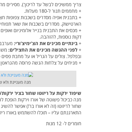
צריך ממשיכים לבשל עד לריכוך). מסירים מה
+ מחממים תנור ל-180 מעלות.
+ בתבנית אפיה מסדרים בשכבות צפופות חצי
הארטישוק. מסדרים בשכבות את שאר תפוחי 
דקות נוספות, להזהבה.
+
בינתיים מכינים את הצ'ימיצ'ורי:
מערבבים
+
לפני ההגשה מכינים את החצילים:
משמנ
ובפלפל. צולים על הגריל או על מחבת פסים כ-2 דקות מכל צד, עד שהחצילים רכים אך נגיסים וזהוב
+ מניחים על צלחות הגשה פרוסה מהגראטן האפ
מנה מעניינת ולא שג
שיפוד ירקות על ריזוטו שחור בציר ירקות/א
מנה כביכול פשוטה של אורז וירקות הופכת לח
שחור לריזוטו (זה לא אורז בר!) אפשר להשיג
התארגנתם עליו – תוכלו להשתמש באורז ריזוט
חומרים ל- 12 מנות