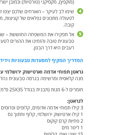
(מוקפץ), מקסיקני (טורטיות) וכמובן ישרא
4
שימו לב לעיקר – האורחים שלכם יצפו ל
לפעולה מתכונים נפלאים של קציצות, מא
קובה.
5
אל תפקירו את המשפחה החוששת – שתפו
טבעונית טובה והזמינו את ההורים לטעי
רעבים היא דרך הבטן.
המדריך המקיף למסעדות טבעוניות וידידו
גראטן תפוחי אדמה וארטישוק ירושלמי עם
מנה קלאסית ומרשימה בגרסה טבעונית נהדרת
חומרים ל-6 מנות (תבנית בגודל 25X35 ס"מ)
לגראטן:
3 קילו תפוחי אדמה אדומים, קלופים ופרוסים דק (עדיף במנדולינה)
1 קילו ארטישוק ירושלמי, קלוף וחתוך גס
2 פחיות קרם קוקוס
1 ליטר מים
15 שיני שום, קלופות