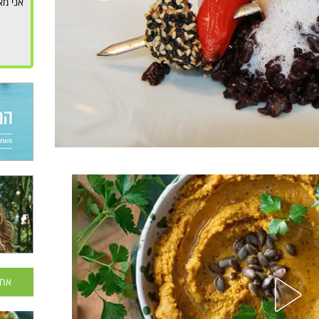
אני מא
אחר