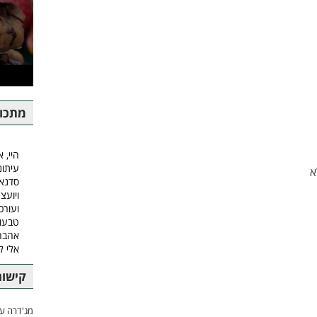
מתכונ
היי, א
עיתונ
סדנאו
ויועצ
ועורכ
טבעונ
אהבה.
אלי 
קישור
מג'דרה עם