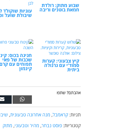
שבוע מתוק: רולדת
חמאת בוטנים וריבה
עוגיות שוקולד לב
שיבולת שועל ופ
חגיגה בכוס: קינ
שכבות של פאי
קיץ צבעוני: קערות
תפוחים עם קרם
סמוד'י עם גרנולה
קינמון
ביתית
אהבתם? שתפו
תגיות:
קראמבל
,
מנה אחרונה טבעונית
,
שיבו
קטגוריות:
פוסט נבחר
,
מהיר וטבעוני
,
מתוק