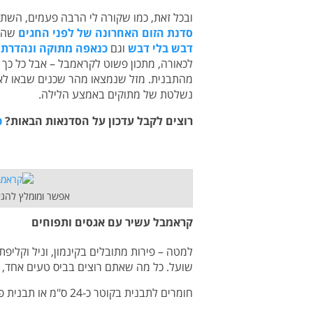
ובכל זאת, כמו שקורה לי הרבה פעמים, השתר
סדנת הזום האחרונה של לפני החגים
שהתק
דבש בלי דבש
וגם
כנאפה מתוקה ונהדרת
ו
לכאורה, מתכון פשוט לקראמבל – אבל כל כך
מהתבנית. מזל שנמצאו מהר שכנים שבאו לאס
נשלטת של מתוקים באמצע הלילה.
רוצים לקבל עדכון על הסדנאות הבאות?
כ
אפשר ומומלץ להגי
קראמבל עשיר עם אגסים ותפוחים
למטה – פירות מתובלים בקינמון, וניל וקליפת
שועל. כל מה שאתם רוצים בביס טעים אחד, ש
חומרים לתבנית בקוטר כ-24 ס"מ או תבנית פיירקס בינונית. אפשר גם להכין בכלים אישיים