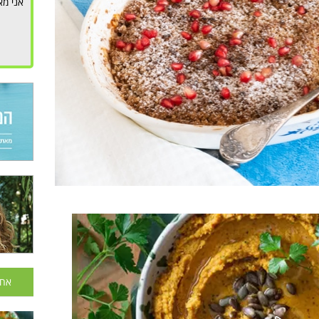
אני מא
אחר