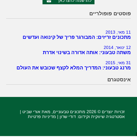
להרשמה לחצו כאן
פוסטים פופולריים
11 מאי, 2013
מתכונים זריזים: המבורגר פריך של קינואה ועדשים
12 ינואר, 2014
משתה טבעוני: אותה אדורה בשינוי אדרת
31 מאי, 2015
מרנג טבעוני: המדריך המלא לקצף שכובש את העולם
אינסטגרם
זכויות יוצרים © 2026
מתכונים טבעוניים
, מאת אורי שביט |
אסטרטגיה שיווקית וקידום
: דודי שרון |
מדיניות פרטיות
|