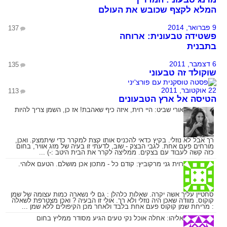
המלא לקצף שכובש את העולם
9 פברואר, 2014
137
פשטידה טבעונית: ארוחה
בתבנית
6 דצמבר, 2011
135
שוקולד זה טבעוני
22 אוקטובר, 2011
113
הטיסה אל ארץ הטבעונים
אורי שביט:
היי רוית, איזה כיף שאהבת! אז כן, השמן צריך להיות
רך אבל לא נוזלי. בקיץ כדאי להכניס אותו קצת למקרר כדי שיתמצק. ואכן,
מורחים פעם אחת. לגבי הבצק - שוב, לדעתי זו בעיה של מזג אוויר, בחום
כזה קשה לעבוד עם בצקים. ממליצה לקרר את הבית היטב :-) ...
רוית גני מרקוביץ:
קודם כל - מתכון אכן מושלם. הטעם אלוהי.
סחטיין עליך אשה יקרה. שאלות כלהלן : גם לי נשארה כמות עצומה של שמן
קוקוס. מוודה שאכן היה נוזלי ולא רך. אולי זו הבעיה ? ואכן מצטרפת לשאלה
: מריחת שמן קוקוס פעם אחת בלבד ולאחר מכן הקיפולים ללא שמן ...
אליהו:
אחלה אוכל נקי טעים הגיע מסודר ממליץ בחום