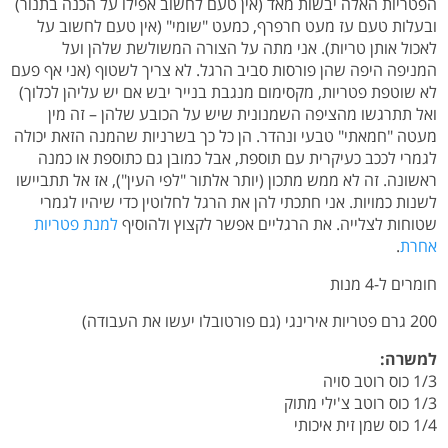
הפטריות האלה יבשות מאד (אין טעם לחשוב אפילו על הכנה בתנור)
ובעלות טעם עז מעט חרפרף, כמעט "שומי" (אין טעם לחשוב על
לאכול אותן טריות). אני מתה על הצורה המשולשת שלהן ועל
המניפה היפה שהן פורסות סביב הרגל. לא צריך לשטוף (אני אף פעם
לא שוטפת פטריות, מקסימום מנגבת בנייר יבש אם יש עליהן לכלוך)
ואל תתרגשו מהציפה השמנונית שיש על הכובע שלהן – זה מין
מעטה "חמאתי" טבעי ונהדר. הן כל כך בשרניות שהמנה הזאת יכולה
לגמרי לככב כעיקרית עם תוספת, אבל כמובן גם כתוספת או כמנה
ראשונה. זה לא ממש מתכון (יותר אלתור "לפי העין"), אז אל תתביישו
לשנות כמויות. אני חתכתי להן את הרגל לחלוטין כדי שיהיו לגמרי
שטוחות לצלייה. את הרגליים אפשר לקצוץ ולהוסיף
למנת פטריות
אחרת
.
חומרים ל-4 מנות
200 גרם פטריות אירינגי (גם פורטובלו יעשו את העבודה)
למשרה:
1/3 כוס רוטב סויה
1/3 כוס רוטב צ'ילי מתוק
1/4 כוס שמן זית איכותי