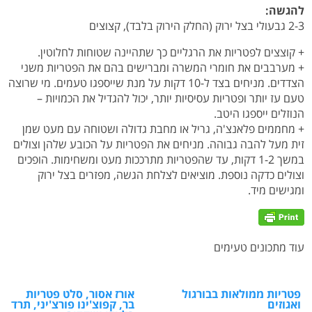
להגשה:
2-3 גבעולי בצל ירוק (החלק הירוק בלבד), קצוצים
+ קוצצים לפטריות את הרגליים כך שתהיינה שטוחות לחלוטין.
+ מערבבים את חומרי המשרה ומברישים בהם את הפטריות משני
הצדדים. מניחים בצד ל-10 דקות על מנת שייספגו טעמים. מי שרוצה
טעם עז יותר ופטריות עסיסיות יותר, יכול להגדיל את הכמויות –
הנוזלים ייספגו היטב.
+ מחממים פלאנצ'ה, גריל או מחבת גדולה ושטוחה עם מעט שמן
זית מעל להבה גבוהה. מניחים את הפטריות על הכובע שלהן וצולים
במשך 1-2 דקות, עד שהפטריות מתרככות מעט ומשחימות. הופכים
וצולים כדקה נוספת. מוציאים לצלחת הגשה, מפזרים בצל ירוק
ומגישים מיד.
עוד מתכונים טעימים
פטריות ממולאות בבורגול
אורז אסור, סלט פטריות
ואגוזים
בר, קפוצ'ינו פורצ'יני, תרד