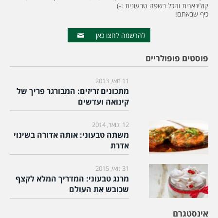
קולינארית והכל בשפה טבעונית :-)
כיף שבאתם!
להרשמה לחצו כאן
פוסטים פופולריים
11 מאי, 2013
מתכונים זריזים: המבורגר פריך של
קינואה ועדשים
12 ינואר, 2014
משתה טבעוני: אותה אדורה בשינוי
אדרת
31 מאי, 2015
מרנג טבעוני: המדריך המלא לקצף
שכובש את העולם
אינסטגרם