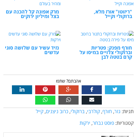
"ריזוטו" אורז מלא,
מרק אפונה קל להכנה עם
ברוקולי וקייל
בצל ומיליון ירוקים
חורף מפנק: פטריות
נזיד עשיר עם שלושה סוגי
וברוקולי צלויים במיסו על
עדשים
קרם בטטה לבן
אהבתם? שתפו
תגיות:
גזר
,
חורף
,
קולרבי
,
ברוקולי
,
כרוב ניצנים
,
קייל
קטגוריות:
פוסט נבחר
,
ירקות