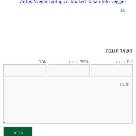
https://vegansontop.co.il/baked-italian-tofu-veggies/
הגב
השאר תגובה
שם
אימייל
אתר
(חובה)
(חובה)